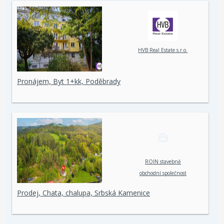
HVB Real Estate s.r.o.
Pronájem, Byt 1+kk, Poděbrady
ROIN stavebně
obchodní společnost
spol. s r. o.
Prodej, Chata, chalupa, Srbská Kamenice