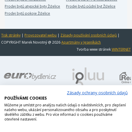
Prodej bytů atypické byty Žiželice
Prodej bytů půdní byt Žiželice
Prodej bytů pokoje Žiželice
Tisk stránky
|
Provozovatel webu
|
Zásady používání osobních údajů
|
COPYRIGHT Marek Novotný @ 2026
Apartmány v Jeseníkách
Tvorba www stránek
WINTERNET
Zásady ochrany osobních údajů
POUŽÍVÁME COOKIES
Můžeme je umístit pro analýzu našich údajů o návštěvnících, pro zlepšení
našeho webu, ukázání personalizovaného obsahu a pro poskytnutí
skvělého zážitku z webu. Pro více informací o cookies používáme
otevřené nastavení.