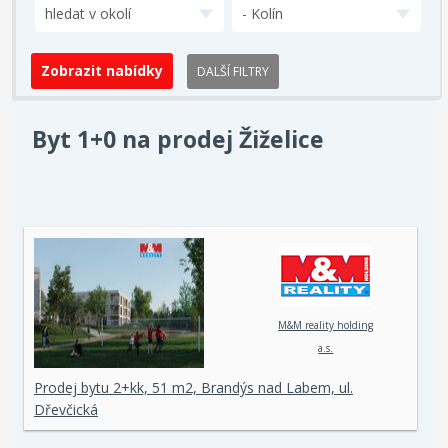
hledat v okolí
- Kolín
DALŠÍ FILTRY
Byt 1+0 na prodej Žiželice
M&M reality holding
a.s.
Prodej bytu 2+kk, 51 m2, Brandýs nad Labem, ul.
Dřevčická