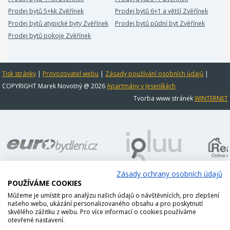
Prodej bytů 5+kk Zvěřínek
Prodej bytů 6+1 a větší Zvěřínek
Prodej bytů atypické byty Zvěřínek
Prodej bytů půdní byt Zvěřínek
Prodej bytů pokoje Zvěřínek
Tisk stránky
|
Provozovatel webu
|
Zásady používání osobních údajů
|
COPYRIGHT Marek Novotný @ 2026
Apartmány v Jeseníkách
Tvorba www stránek
WINTERNET
Zásady ochrany osobních údajů
POUŽÍVÁME COOKIES
Můžeme je umístit pro analýzu našich údajů o návštěvnících, pro zlepšení
našeho webu, ukázání personalizovaného obsahu a pro poskytnutí
skvělého zážitku z webu. Pro více informací o cookies používáme
otevřené nastavení.