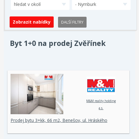
hledat v okolí
- Nymburk
DALŠÍ FILTRY
Byt 1+0 na prodej Zvěřínek
M&M reality holding
a.s.
Prodej bytu 3+kk, 66 m2, Benešov, ul. Hráského