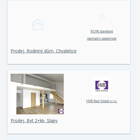
ROIN stavebně
obchodní společnost
spol. s r. o.
Prodej, Rodinný dům, Chvaletice
HVB Real Estate s.r.o.
Prodej, Byt 2+kk, Slapy