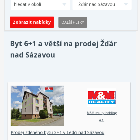
hledat v okolí
- Žďár nad Sázavou
DALŠÍ FILTRY
Byt 6+1 a větší na prodej Žďár
nad Sázavou
M&M reality holding
a.s.
Prodej zděného bytu 3+1 v Ledči nad Sázavou