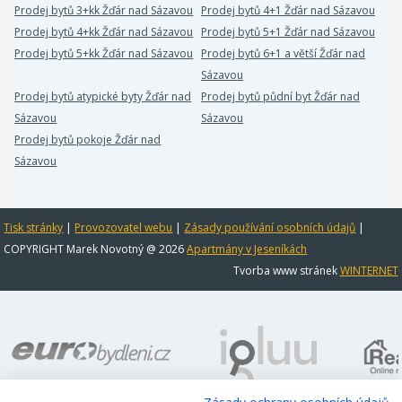
Prodej bytů 3+kk Žďár nad Sázavou
Prodej bytů 4+1 Žďár nad Sázavou
Prodej bytů 4+kk Žďár nad Sázavou
Prodej bytů 5+1 Žďár nad Sázavou
Prodej bytů 5+kk Žďár nad Sázavou
Prodej bytů 6+1 a větší Žďár nad
Sázavou
Prodej bytů atypické byty Žďár nad
Prodej bytů půdní byt Žďár nad
Sázavou
Sázavou
Prodej bytů pokoje Žďár nad
Sázavou
Tisk stránky
|
Provozovatel webu
|
Zásady používání osobních údajů
|
COPYRIGHT Marek Novotný @ 2026
Apartmány v Jeseníkách
Tvorba www stránek
WINTERNET