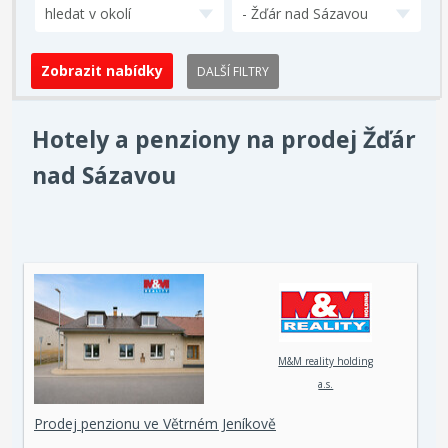
hledat v okolí
- Žďár nad Sázavou
DALŠÍ FILTRY
Hotely a penziony na prodej Žďár
nad Sázavou
M&M reality holding
a.s.
Prodej penzionu ve Větrném Jeníkově