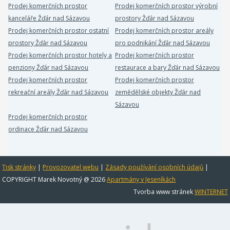
Prodej komerčních prostor
Prodej komerčních prostor výrobní
kanceláře Žďár nad Sázavou
prostory Žďár nad Sázavou
Prodej komerčních prostor ostatní
Prodej komerčních prostor areály
prostory Žďár nad Sázavou
pro podnikání Žďár nad Sázavou
Prodej komerčních prostor hotely a
Prodej komerčních prostor
penziony Žďár nad Sázavou
restaurace a bary Žďár nad Sázavou
Prodej komerčních prostor
Prodej komerčních prostor
rekreační areály Žďár nad Sázavou
zemědělské objekty Žďár nad
Sázavou
Prodej komerčních prostor
ordinace Žďár nad Sázavou
Tisk stránky
|
Provozovatel webu
|
Zásady používání osobních údajů
|
COPYRIGHT Marek Novotný @ 2026
Apartmány v Jeseníkách
Tvorba www stránek
WINTERNET