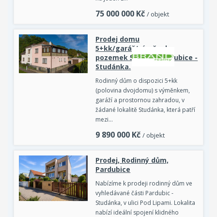
75 000 000
Kč
/ objekt
Prodej domu
5+kk/garáž/výměnek,
pozemek 528 m2, Pardubice -
Studánka.
Rodinný dům o dispozici 5+kk
(polovina dvojdomu) s výměnkem,
garáží a prostornou zahradou, v
žádané lokalitě Studánka, která patří
mezi…
9 890 000
Kč
/ objekt
Prodej, Rodinný dům,
Pardubice
Nabízíme k prodeji rodinný dům ve
vyhledávané části Pardubic -
Studánka, v ulici Pod Lipami. Lokalita
nabízí ideální spojení klidného