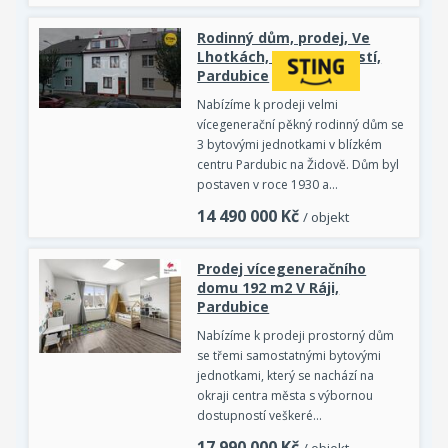
Rodinný dům, prodej, Ve
Lhotkách, Bílé Předměstí,
Pardubice
Nabízíme k prodeji velmi
vícegenerační pěkný rodinný dům se
3 bytovými jednotkami v blízkém
centru Pardubic na Židově. Dům byl
postaven v roce 1930 a…
14 490 000
Kč
/ objekt
Prodej vícegeneračního
domu 192 m2 V Ráji,
Pardubice
Nabízíme k prodeji prostorný dům
se třemi samostatnými bytovými
jednotkami, který se nachází na
okraji centra města s výbornou
dostupností veškeré…
17 990 000
Kč