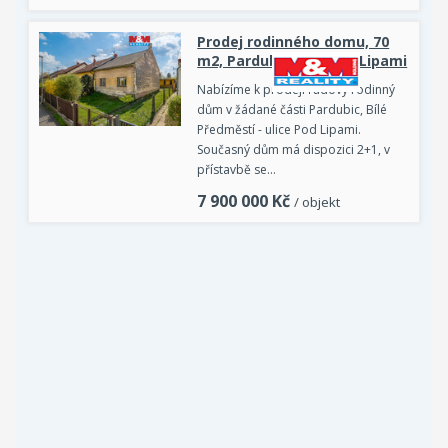
Prodej rodinného domu, 70
m2, Pardubice, ul. Pod Lipami
Nabízíme k prodeji řadový rodinný
dům v žádané části Pardubic, Bílé
Předměstí - ulice Pod Lipami.
Současný dům má dispozici 2+1, v
přístavbě se…
7 900 000
Kč
/ objekt