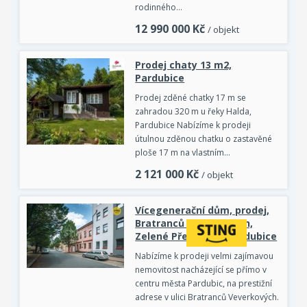
rodinného…
12 990 000
Kč
/ objekt
Prodej chaty 13 m2,
Pardubice
Prodej zděné chatky 17 m se
zahradou 320 m u řeky Halda,
Pardubice Nabízíme k prodeji
útulnou zděnou chatku o zastavěné
ploše 17 m na vlastním…
2 121 000
Kč
/ objekt
Vícegenerační dům, prodej,
Bratranců Veverkových,
Zelené Předměstí, Pardubice
Nabízíme k prodeji velmi zajímavou
nemovitost nacházející se přímo v
centru města Pardubic, na prestižní
adrese v ulici Bratranců Veverkových.