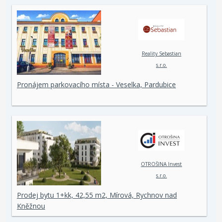
Reality Sebastian
s.r.o.
Pronájem parkovacího místa - Veselka, Pardubice
OTROŠINA Invest
s.r.o.
Prodej bytu 1+kk, 42,55 m2, Mírová, Rychnov nad
Kněžnou