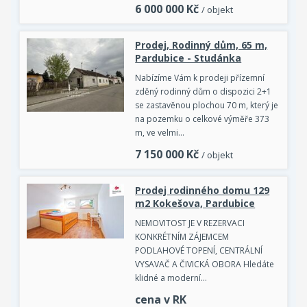
6 000 000
Kč
/ objekt
Prodej, Rodinný dům, 65 m,
Pardubice - Studánka
Nabízíme Vám k prodeji přízemní
zděný rodinný dům o dispozici 2+1
se zastavěnou plochou 70 m, který je
na pozemku o celkové výměře 373
m, ve velmi…
7 150 000
Kč
/ objekt
Prodej rodinného domu 129
m2 Kokešova, Pardubice
NEMOVITOST JE V REZERVACI
KONKRÉTNÍM ZÁJEMCEM
PODLAHOVÉ TOPENÍ, CENTRÁLNÍ
VYSAVAČ A ČIVICKÁ OBORA Hledáte
klidné a moderní…
cena v RK