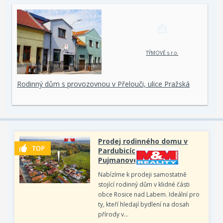
TÝMOVĚ s.r.o.
Rodinný dům s provozovnou v Přelouči, ulice Pražská
Prodej rodinného domu v
Pardubicích, ul. Marie
Pujmanové
Nabízíme k prodeji samostatně
stojící rodinný dům v klidné části
obce Rosice nad Labem. Ideální pro
ty, kteří hledají bydlení na dosah
přírody v…