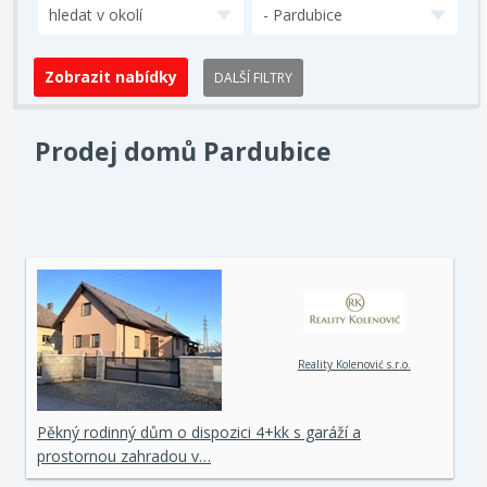
hledat v okolí
- Pardubice
DALŠÍ FILTRY
Prodej domů Pardubice
Reality Kolenović s.r.o.
Pěkný rodinný dům o dispozici 4+kk s garáží a
prostornou zahradou v…