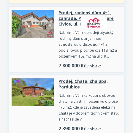
Prodej, rodinný dům 4+1,
zahrada, Pardubice, Staré
Čivice, ul. K Pišici
Nabízíme Vám k prodeji atypický
rodinný dům s příjemnou
atmosférou o dispozicí 4+1 s
podlahovou plochou cca 118 m2 a
pozemkem 162 m2 na ulici K…
7 800 000
Kč
/ objekt
Prodej, Chata, chalupa,
Pardubice
Nabízíme Vám ke koupi srubovou
chatu na vlastním pozemku o ploše
475 m2, kde je zavedena elektřina.
Chata je v dobrém technickém stavu
a nachází se v…
2 390 000
Kč
/ objekt