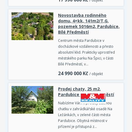
/ objekt
Novostavba rodinného
domu, 4+kk, 141m2/T,G,
pozemek 5016m2, Pardubice,
Bílé Předměstí
Centrum města Pardubice v
docházkové vzdálenosti a přesto
absolutní klid. Prakticky uprostřed
městského parku Na Špici, v části
Bílé Předměstí, v…
24 990 000
Kč
/ objekt
Prodej chaty, 25 m2,
Pardubice - Bílé Předměstí
Nabízíme Vám k prodeji zděnou
chatku v zahrádkářské osadě Na
Ležánkách, v zelené části města
Pardubice. Obytná místnost v
přízemí je přístupná z…