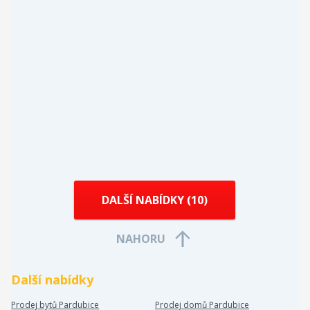
DALŠÍ NABÍDKY (
10
)
NAHORU
Další nabídky
Prodej bytů Pardubice
Prodej domů Pardubice