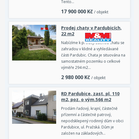
Tento…
17 900 000
Kč
/ objekt
Prodej chaty v Pardubicích,
22 m2
Nabízíme k prodeji zděnou chatu se
zahradou v klidné a vyhledávané
části Pardubic. Chata je situována na
samostatném pozemku o celkové
výměře 294 m2…
2 980 000
Kč
/ objekt
RD Pardubice, zast. pl. 110
m2, poz. o vým.566 m2
Prodám řadový, krajní, částečně
přízemní a částečně patrový,
nepodsklepený rodinný dům v obci
Pardubice, ul. Pražská. Dům je
založen na základových…