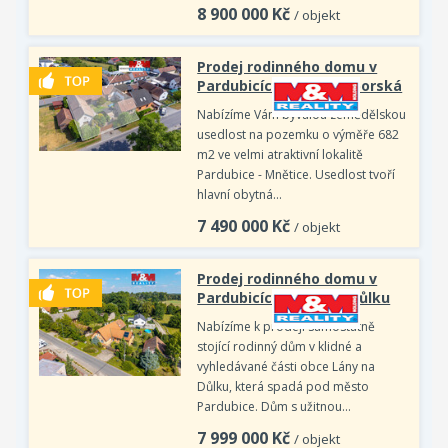
8 900 000
Kč
/ objekt
Prodej rodinného domu v
Pardubicích, ul. Černoborská
Nabízíme Vám bývalou zemědělskou
usedlost na pozemku o výměře 682
m2 ve velmi atraktivní lokalitě
Pardubice - Mnětice. Usedlost tvoří
hlavní obytná…
7 490 000
Kč
/ objekt
Prodej rodinného domu v
Pardubicích, Lány na Důlku
Nabízíme k prodeji samostatně
stojící rodinný dům v klidné a
vyhledávané části obce Lány na
Důlku, která spadá pod město
Pardubice. Dům s užitnou…
7 999 000
Kč
/ objekt