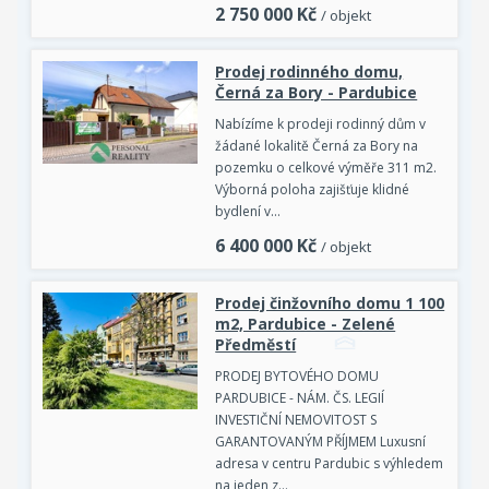
2 750 000
Kč
/ objekt
Prodej rodinného domu,
Černá za Bory - Pardubice
Nabízíme k prodeji rodinný dům v
žádané lokalitě Černá za Bory na
pozemku o celkové výměře 311 m2.
Výborná poloha zajišťuje klidné
bydlení v…
6 400 000
Kč
/ objekt
Prodej činžovního domu 1 100
m2, Pardubice - Zelené
Předměstí
PRODEJ BYTOVÉHO DOMU
PARDUBICE - NÁM. ČS. LEGIÍ
INVESTIČNÍ NEMOVITOST S
GARANTOVANÝM PŘÍJMEM Luxusní
adresa v centru Pardubic s výhledem
na jeden z…