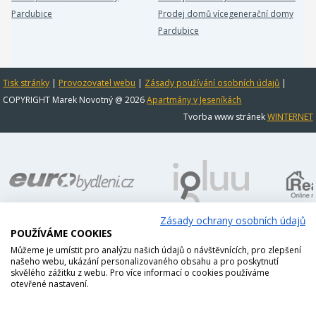
Pardubice
Prodej domů vícegenerační domy
Pardubice
Tisk stránky
|
Provozovatel webu
|
Zásady používání osobních údajů
|
COPYRIGHT Marek Novotný @ 2026
Apartmány v Jeseníkách
Tvorba www stránek
WINTERNET
Zásady ochrany osobních údajů
POUŽÍVÁME COOKIES
Můžeme je umístit pro analýzu našich údajů o návštěvnících, pro zlepšení
našeho webu, ukázání personalizovaného obsahu a pro poskytnutí
skvělého zážitku z webu. Pro více informací o cookies používáme
otevřené nastavení.