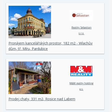
Reality Sebastian
s.r.o.
Pronájem kancelářských prostor, 182 m2 - Wlachův
dům, tř. Míru, Pardubice
M&M reality holding
a.s.
Prodej chaty, 331 m2, Rosice nad Labem