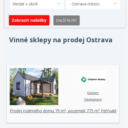
hledat v okolí
- Ostrava-město
DALŠÍ FILTRY
Vinné sklepy na prodej Ostrava
Dalphen
Development
Prodej rodinného domu 79 m², pozemek 775 m² Petřvald