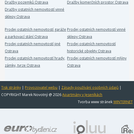
Dražby pozemků Ostrava
Dražby komerčních prostor Ostrava
Dražby ostatních nemovitostí vinné
sklepy Ostrava
Prodej ostatních nemovitostí garáže
Prodej ostatních nemovitostí vinné
a parkovací stání Ostrava
sklepy Ostrava
Prodej ostatních nemovitostí jiné
Prodej ostatních nemovitostí
Ostrava
historické objekty Ostrava
Prodej ostatních nemovitostí hrady,
Prodej ostatních nemovitostí mlýny
zámky, tvrze Ostrava
Ostrava
Tisk stránky
|
Provozovatel webu
|
Zásady používání osobních údajů
|
COPYRIGHT Marek Novotný @ 2026
Apartmány v Jeseníkách
Tvorba www stránek
WINTERNET