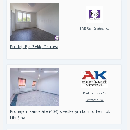
HVB Real Estate s.r.o.
Prodej, Byt 3+kk, Ostrava
Realitní makléř v
Ostravě s.r.o.
Pronájem kanceláře (404) s veškerým komfortem, ul.
Libušina