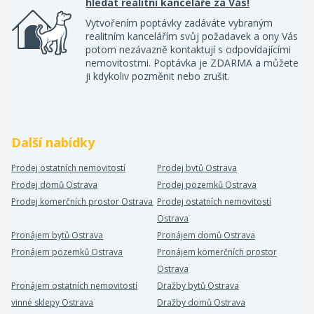
hledat realitní kanceláře za Vás!
Vytvořením poptávky zadáváte vybraným
realitním kancelářím svůj požadavek a ony Vás
potom nezávazně kontaktují s odpovídajícími
nemovitostmi. Poptávka je ZDARMA a můžete
ji kdykoliv pozměnit nebo zrušit.
Další nabídky
Prodej ostatních nemovitostí
Prodej bytů Ostrava
Prodej domů Ostrava
Prodej pozemků Ostrava
Prodej komerčních prostor Ostrava
Prodej ostatních nemovitostí
Ostrava
Pronájem bytů Ostrava
Pronájem domů Ostrava
Pronájem pozemků Ostrava
Pronájem komerčních prostor
Ostrava
Pronájem ostatních nemovitostí
Dražby bytů Ostrava
vinné sklepy Ostrava
Dražby domů Ostrava