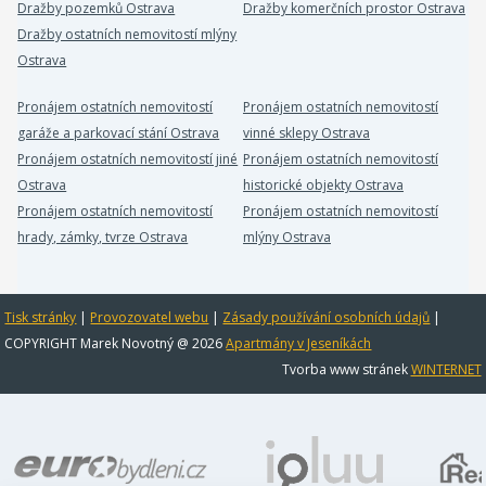
Dražby pozemků Ostrava
Dražby komerčních prostor Ostrava
Dražby ostatních nemovitostí mlýny
Ostrava
Pronájem ostatních nemovitostí
Pronájem ostatních nemovitostí
garáže a parkovací stání Ostrava
vinné sklepy Ostrava
Pronájem ostatních nemovitostí jiné
Pronájem ostatních nemovitostí
Ostrava
historické objekty Ostrava
Pronájem ostatních nemovitostí
Pronájem ostatních nemovitostí
hrady, zámky, tvrze Ostrava
mlýny Ostrava
Tisk stránky
|
Provozovatel webu
|
Zásady používání osobních údajů
|
COPYRIGHT Marek Novotný @ 2026
Apartmány v Jeseníkách
Tvorba www stránek
WINTERNET