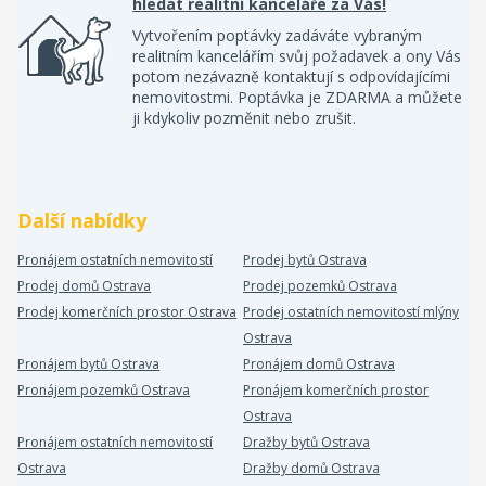
hledat realitní kanceláře za Vás!
Vytvořením poptávky zadáváte vybraným
realitním kancelářím svůj požadavek a ony Vás
potom nezávazně kontaktují s odpovídajícími
nemovitostmi. Poptávka je ZDARMA a můžete
ji kdykoliv pozměnit nebo zrušit.
Další nabídky
Pronájem ostatních nemovitostí
Prodej bytů Ostrava
Prodej domů Ostrava
Prodej pozemků Ostrava
Prodej komerčních prostor Ostrava
Prodej ostatních nemovitostí mlýny
Ostrava
Pronájem bytů Ostrava
Pronájem domů Ostrava
Pronájem pozemků Ostrava
Pronájem komerčních prostor
Ostrava
Pronájem ostatních nemovitostí
Dražby bytů Ostrava
Ostrava
Dražby domů Ostrava