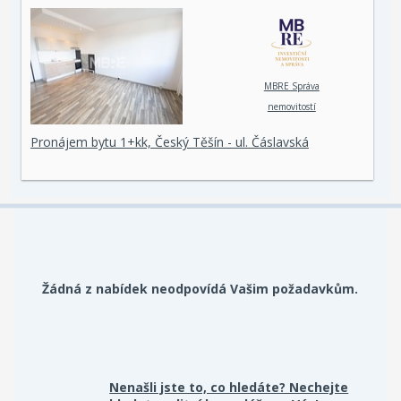
MBRE Správa
nemovitostí
Pronájem bytu 1+kk, Český Těšín - ul. Čáslavská
Žádná z nabídek neodpovídá Vašim požadavkům.
Nenašli jste to, co hledáte? Nechejte