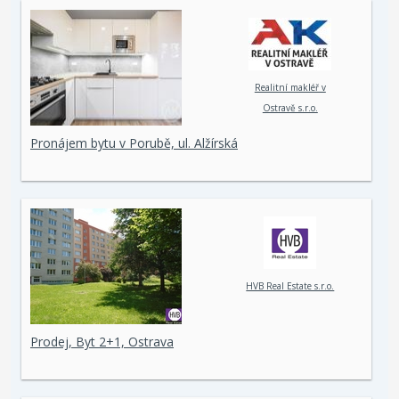
Realitní makléř v
Ostravě s.r.o.
Pronájem bytu v Porubě, ul. Alžírská
HVB Real Estate s.r.o.
Prodej, Byt 2+1, Ostrava