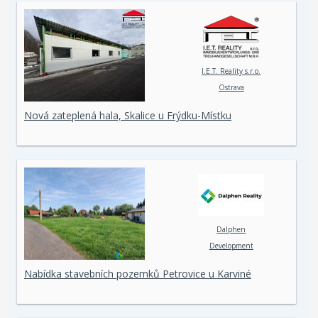
I.E.T. Reality s.r.o.
Ostrava
Nová zateplená hala, Skalice u Frýdku-Místku
Dalphen
Development
Nabídka stavebních pozemků Petrovice u Karviné