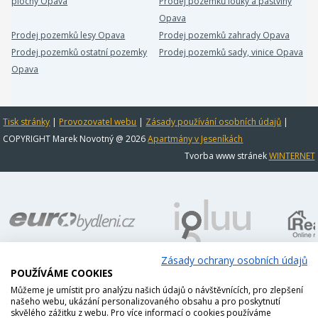
plochy Opava
Prodej pozemků louky a pastviny
Opava
Prodej pozemků lesy Opava
Prodej pozemků zahrady Opava
Prodej pozemků ostatní pozemky
Prodej pozemků sady, vinice Opava
Opava
Tisk stránky
|
Provozovatel webu
|
Zásady používání osobních údajů
|
COPYRIGHT Marek Novotný @ 2026
Apartmány v Jeseníkách
Tvorba www stránek
WINTERNET
Zásady ochrany osobních údajů
POUŽÍVÁME COOKIES
Můžeme je umístit pro analýzu našich údajů o návštěvnících, pro zlepšení
našeho webu, ukázání personalizovaného obsahu a pro poskytnutí
skvělého zážitku z webu. Pro více informací o cookies používáme