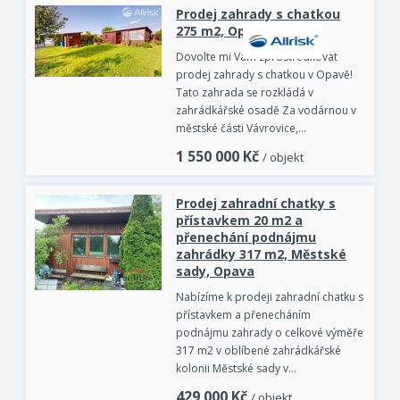
Prodej zahrady s chatkou
275 m2, Opava
Dovolte mi Vám zprostředkovat
prodej zahrady s chatkou v Opavě!
Tato zahrada se rozkládá v
zahrádkářské osadě Za vodárnou v
městské části Vávrovice,…
1 550 000
Kč
/ objekt
Prodej zahradní chatky s
přístavkem 20 m2 a
přenechání podnájmu
zahrádky 317 m2, Městské
sady, Opava
Nabízíme k prodeji zahradní chatku s
přístavkem a přenecháním
podnájmu zahrady o celkové výměře
317 m2 v oblíbené zahrádkářské
kolonii Městské sady v…
429 000
Kč
/ objekt