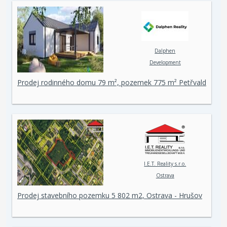
Dalphen
Development
Prodej rodinného domu 79 m², pozemek 775 m² Petřvald
I.E.T. Reality s.r.o.
Ostrava
Prodej stavebního pozemku 5 802 m2, Ostrava - Hrušov