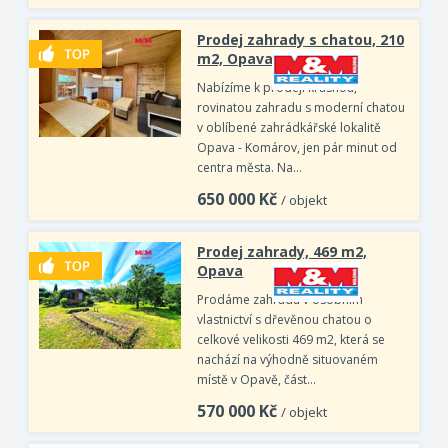
Prodej zahrady s chatou, 210
m2, Opava
Nabízíme k prodeji krásnou,
rovinatou zahradu s moderní chatou
v oblíbené zahrádkářské lokalitě
Opava - Komárov, jen pár minut od
centra města. Na…
650 000
Kč
/ objekt
Prodej zahrady, 469 m2,
Opava
Prodáme zahradu v osobním
vlastnictví s dřevěnou chatou o
celkové velikosti 469 m2, která se
nachází na výhodně situovaném
místě v Opavě, část…
570 000
Kč
/ objekt