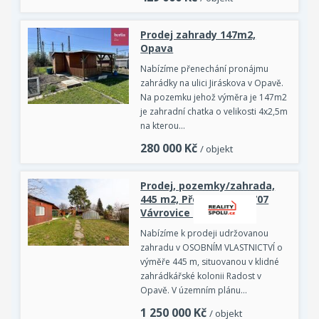
Prodej zahrady 147m2,
Opava
Nabízíme přenechání pronájmu
zahrádky na ulici Jiráskova v Opavě.
Na pozemku jehož výměra je 147m2
je zahradní chatka o velikosti 4x2,5m
na kterou…
280 000
Kč
/ objekt
Prodej, pozemky/zahrada,
445 m2, Předměstí, 74707
Vávrovice [ID 83913]
Nabízíme k prodeji udržovanou
zahradu v OSOBNÍM VLASTNICTVÍ o
výměře 445 m, situovanou v klidné
zahrádkářské kolonii Radost v
Opavě. V územním plánu…
1 250 000
Kč
/ objekt