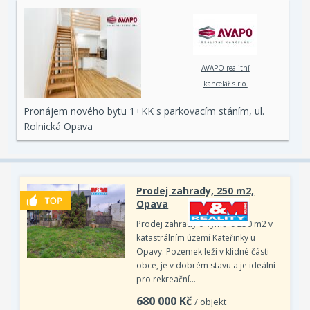
AVAPO-realitní
kancelář s.r.o.
Pronájem nového bytu 1+KK s parkovacím stáním, ul.
Rolnická Opava
Prodej zahrady, 250 m2,
Opava
Prodej zahrady o výměře 250 m2 v
katastrálním území Kateřinky u
Opavy. Pozemek leží v klidné části
obce, je v dobrém stavu a je ideální
pro rekreační…
680 000
Kč
/ objekt