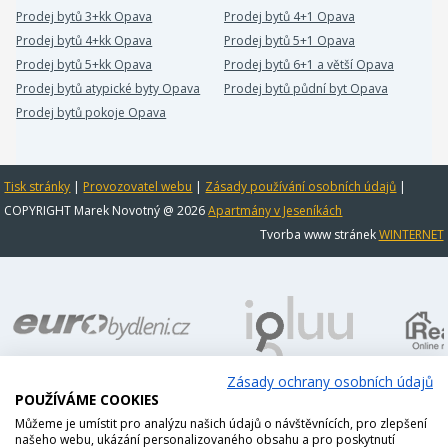
Prodej bytů 3+kk Opava
Prodej bytů 4+1 Opava
Prodej bytů 4+kk Opava
Prodej bytů 5+1 Opava
Prodej bytů 5+kk Opava
Prodej bytů 6+1 a větší Opava
Prodej bytů atypické byty Opava
Prodej bytů půdní byt Opava
Prodej bytů pokoje Opava
Tisk stránky
|
Provozovatel webu
|
Zásady používání osobních údajů
|
COPYRIGHT Marek Novotný @ 2026
Apartmány v Jeseníkách
Tvorba www stránek
WINTERNET
Zásady ochrany osobních údajů
POUŽÍVÁME COOKIES
Můžeme je umístit pro analýzu našich údajů o návštěvnících, pro zlepšení
našeho webu, ukázání personalizovaného obsahu a pro poskytnutí