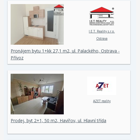
I.E.T. Reality s.r.o.
Ostrava
Pronájem bytu 1+kk 27,1 m2, ul. Palackého, Ostrava -
Přívoz
AZET reality
Prodej, byt 2+1, 50 m2, Havířov, ul. Hlavní třída