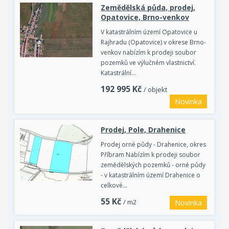
Zemědělská půda, prodej,
Opatovice, Brno-venkov
V katastrálním území Opatovice u
Rajhradu (Opatovice) v okrese Brno-
venkov nabízím k prodeji soubor
pozemků ve výlučném vlastnictví.
Katastrální…
192 995
Kč
/ objekt
Novinka
Prodej, Pole, Drahenice
Prodej orné půdy - Drahenice, okres
Příbram Nabízím k prodeji soubor
zemědělských pozemků - orné půdy
- v katastrálním území Drahenice o
celkové…
55
Kč
/ m2
Novinka