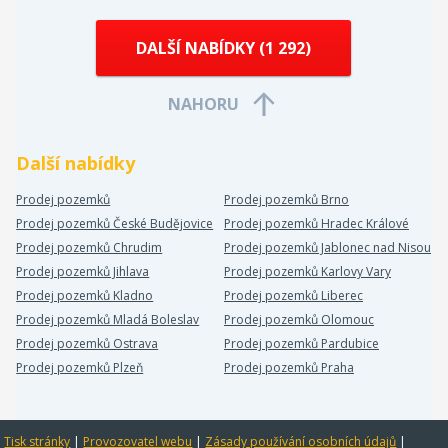
DALŠÍ NABÍDKY (
1 292
)
NAHORU
Další nabídky
Prodej pozemků
Prodej pozemků Brno
Prodej pozemků České Budějovice
Prodej pozemků Hradec Králové
Prodej pozemků Chrudim
Prodej pozemků Jablonec nad Nisou
Prodej pozemků Jihlava
Prodej pozemků Karlovy Vary
Prodej pozemků Kladno
Prodej pozemků Liberec
Prodej pozemků Mladá Boleslav
Prodej pozemků Olomouc
Prodej pozemků Ostrava
Prodej pozemků Pardubice
Prodej pozemků Plzeň
Prodej pozemků Praha
Tisk stránky
|
Provozovatel webu
|
Zásady používání osobních údajů
|