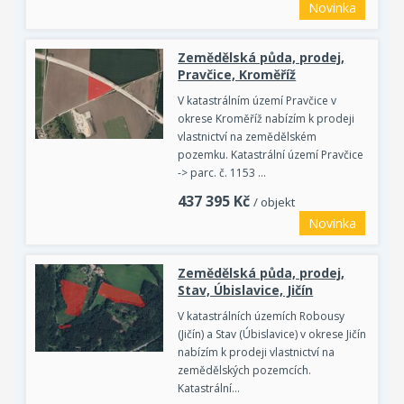
Novinka
Zemědělská půda, prodej,
Pravčice, Kroměříž
V katastrálním území Pravčice v
okrese Kroměříž nabízím k prodeji
vlastnictví na zemědělském
pozemku. Katastrální území Pravčice
-> parc. č. 1153 …
437 395
Kč
/ objekt
Novinka
Zemědělská půda, prodej,
Stav, Úbislavice, Jičín
V katastrálních územích Robousy
(Jičín) a Stav (Úbislavice) v okrese Jičín
nabízím k prodeji vlastnictví na
zemědělských pozemcích.
Katastrální…