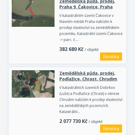
Zemědělská půda, prodej,
Praha 9, Čakovice, Praha
V katastrálním území Čakovice v
hlavním městě Praha nabízím k
prodeji vlastnictví na zemědělském
pozemku. Katastrální území Čakovice
-> parc. č.…
382 680
Kč
/ objekt
Novinka
Zemědělská půda, prodej,
Podlažice, Chrast, Chrudim
V katastrálních územích Dobrkov
(Luže) a Podlažice (Chrast) v okrese
Chrudim nabízím k prodeji vlastnictví
na zemědělských pozemcích.
Katastrální…
2 077 730
Kč
/ objekt
Novinka