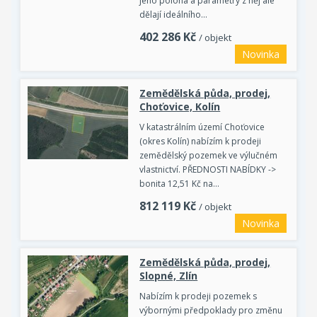
jeho poloha a parametry z něj ale
dělají ideálního…
402 286
Kč
/ objekt
Novinka
Zemědělská půda, prodej,
Choťovice, Kolín
V katastrálním území Choťovice
(okres Kolín) nabízím k prodeji
zemědělský pozemek ve výlučném
vlastnictví. PŘEDNOSTI NABÍDKY ->
bonita 12,51 Kč na…
812 119
Kč
/ objekt
Novinka
Zemědělská půda, prodej,
Slopné, Zlín
Nabízím k prodeji pozemek s
výbornými předpoklady pro změnu