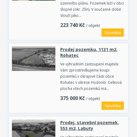
územního plánu. Pozemek leží v obci
Slopné (okr. Zlín). V současné době
slouží jako…
223 740
Kč
/ objekt
Novinka
Prodej pozemku, 1131 m2,
Rohatec
Ve výhradním zastoupení majitele
Vám zprostředkujeme koupi
pozemků v okrajové části obce
Rohatec v okrese Hodonín. Celková
plocha všech pozemků má…
375 000
Kč
/ objekt
Novinka
Prodej, stavební pozemek,
553 m2, Labuty