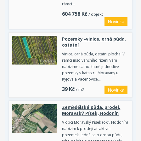
rámci…
604 758
Kč
/ objekt
Novinka
Pozemky -vinice, orná půda,
ostatní
Vinice, orná půda, ostatní plocha. V
rámci insolvenčního řízení Vám
nabízíme samostatné jednotlivé
pozemky v katastru Moravany u
Kyjova a Vacenovice…
39
Kč
/ m2
Novinka
Zemědělská půda, prodej,
Moravský Písek, Hodonín
V obci Moravský Písek (okr. Hodonín)
nabízím k prodeji atraktivní
pozemek. Jedná se o ornou půdu,