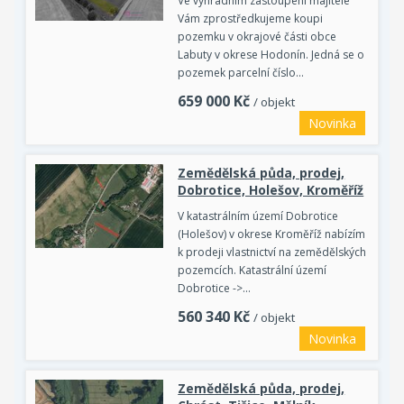
Ve výhradním zastoupení majitele
Vám zprostředkujeme koupi
pozemku v okrajové části obce
Labuty v okrese Hodonín. Jedná se o
pozemek parcelní číslo…
659 000
Kč
/ objekt
Novinka
Zemědělská půda, prodej,
Dobrotice, Holešov, Kroměříž
V katastrálním území Dobrotice
(Holešov) v okrese Kroměříž nabízím
k prodeji vlastnictví na zemědělských
pozemcích. Katastrální území
Dobrotice ->…
560 340
Kč
/ objekt
Novinka
Zemědělská půda, prodej,