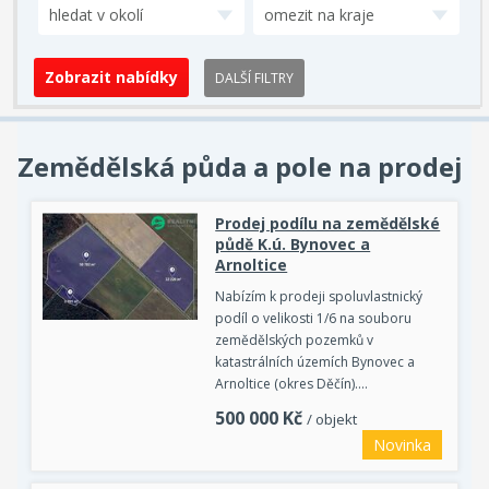
hledat v okolí
omezit na kraje
DALŠÍ FILTRY
Zemědělská půda a pole na prodej
Prodej podílu na zemědělské
půdě K.ú. Bynovec a
Arnoltice
Nabízím k prodeji spoluvlastnický
podíl o velikosti 1/6 na souboru
zemědělských pozemků v
katastrálních územích Bynovec a
Arnoltice (okres Děčín).…
500 000
Kč
/ objekt
Novinka