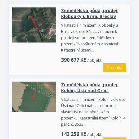
Zemědělská půda, prodej,
Klobouky u Brna, Břeclav
V katastrálním území Klobouky u
Brna v okrese Břeclav nabízím k
prodeji soubor zemědělských
pozemků ve výlučném vlastnictví.
Katastrální území…
390 677
Kč
/ objekt
Novinka
Zemědělská půda, prodej,
Koldín, Ústí nad Orlicí
V katastrálním území Koldín v okrese
Ústí nad Orlicí nabízím k prodeji
vlastnictví na zemědělském
pozemku. Katastrální území Koldín ->
parc. č. 3523…
143 256
Kč
/ objekt