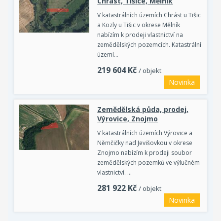
Chrást, Tišice, Mělník
V katastrálních územích Chrást u Tišic
a Kozly u Tišic v okrese Mělník
nabízím k prodeji vlastnictví na
zemědělských pozemcích. Katastrální
území…
219 604
Kč
/ objekt
Novinka
Zemědělská půda, prodej,
Výrovice, Znojmo
V katastrálních územích Výrovice a
Němčičky nad Jevišovkou v okrese
Znojmo nabízím k prodeji soubor
zemědělských pozemků ve výlučném
vlastnictví. …
281 922
Kč
/ objekt
Novinka