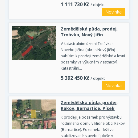
1 111 730
Kč
/ objekt
Novinka
Zemědělská půda, prodej,
Trnávka, Nový Jičín
V katastrálním území Trnávka u
Nového Jičína (okres Nový Jičín)
nabízím k prodeji zemědělské a lesní
pozemky ve výlučném vlastnictví.
Katastrální…
5 392 450
Kč
/ objekt
Novinka
Zemědělská půda, prodej,
Rakov, Bernartice, Písek
K prodeji je pozemek pro výstavbu
rodinného domu v klidné obci Rakov
(Bernartice). Pozemek: - leží ve
stabilizované stavební ploše v