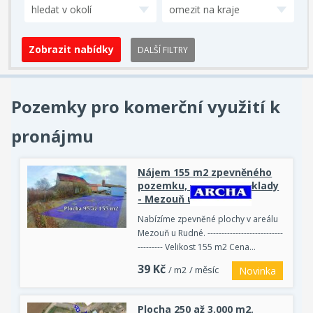
hledat v okolí
omezit na kraje
DALŠÍ FILTRY
Pozemky pro komerční využití k
pronájmu
Nájem 155 m2 zpevněného
pozemku, parkování, sklady
- Mezouň u Rudné
Nabízíme zpevněné plochy v areálu
Mezouň u Rudné. ---------------------------
--------- Velikost 155 m2 Cena…
39
Kč
/ m2 / měsíc
Novinka
Plocha 250 až 3.000 m2,