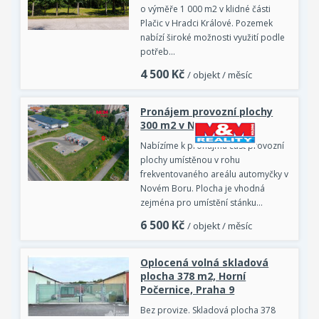
o výměře 1 000 m2 v klidné části
Plačic v Hradci Králové. Pozemek
nabízí široké možnosti využití podle
potřeb…
4 500
Kč
/ objekt / měsíc
Pronájem provozní plochy
300 m2 v Novém Boru
Nabízíme k pronájmu část provozní
plochy umístěnou v rohu
frekventovaného areálu automyčky v
Novém Boru. Plocha je vhodná
zejména pro umístění stánku…
6 500
Kč
/ objekt / měsíc
Oplocená volná skladová
plocha 378 m2, Horní
Počernice, Praha 9
Bez provize. Skladová plocha 378