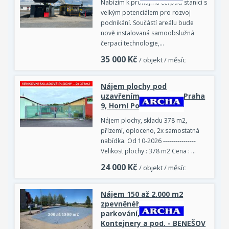
Nabízím k pronájmu čerpací stanici s
velkým potenciálem pro rozvoj
podnikání. Součástí areálu bude
nově instalovaná samoobslužná
čerpací technologie,…
35 000
Kč
/ objekt / měsíc
Nájem plochy pod
uzavřením, 2x 378 m2, Praha
9, Horní Počernice
Nájem plochy, skladu 378 m2,
přízemí, oploceno, 2x samostatná
nabídka. Od 10-2026 ----------------
Velikost plochy : 378 m2 Cena : …
24 000
Kč
/ objekt / měsíc
Nájem 150 až 2.000 m2
zpevněného pozemku,
parkování, sklady,
Kontejnery a pod. - BENEŠOV