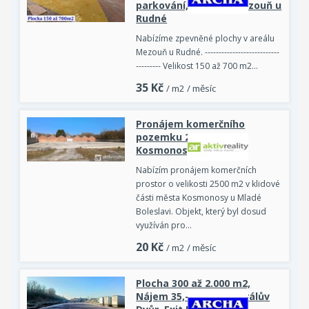
parkování, sklady - Mezouň u
Rudné
Nabízíme zpevněné plochy v areálu
Mezouň u Rudné. ---------------------------
--------- Velikost 150 až 700 m2…
35
Kč
/ m2 / měsíc
Pronájem komerčního
pozemku 2 500 m2,
Kosmonosy
Nabízím pronájem komerčních
prostor o velikosti 2500 m2 v klidové
části města Kosmonosy u Mladé
Boleslavi. Objekt, který byl dosud
využíván pro…
20
Kč
/ m2 / měsíc
Plocha 300 až 2.000 m2,
Nájem 35,-Kč/m2/m, Králův