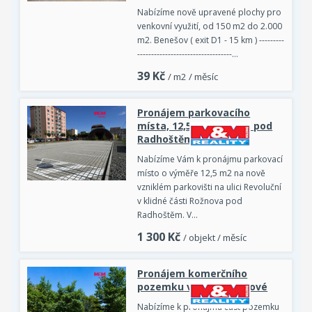
Nabízíme nově upravené plochy pro
venkovní využití, od 150 m2 do 2.000
m2. Benešov ( exit D1 - 15 km ) ---------
----------------------------------…
39
Kč
/ m2 / měsíc
Pronájem parkovacího
místa, 12,5 m2, Rožnov pod
Radhoštěm
Nabízíme Vám k pronájmu parkovací
místo o výměře 12,5 m2 na nově
vzniklém parkovišti na ulici Revoluční
v klidné části Rožnova pod
Radhoštěm. V…
1 300
Kč
/ objekt / měsíc
Pronájem komerčního
pozemku v Hradci Králové
Nabízíme k pronájmu část pozemku