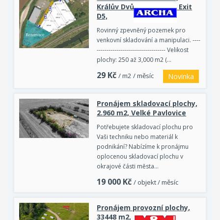
Králův Dvůr u Berouna, Exit
D5,
Rovinný zpevněný pozemek pro
venkovní skladování a manipulaci. ----
----------------------------------- Velikost
plochy: 250 až 3,000 m2 (…
29
Kč
/ m2 / měsíc
Novinka
Pronájem skladovací plochy,
2.960 m2, Velké Pavlovice
Potřebujete skladovací plochu pro
Vaši techniku nebo materiál k
podnikání? Nabízíme k pronájmu
oplocenou skladovací plochu v
okrajové části města…
19 000
Kč
/ objekt / měsíc
Pronájem provozní plochy,
33448 m2, Planá