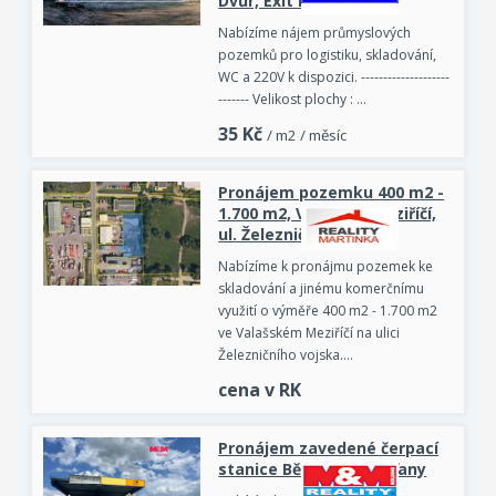
Dvůr, Exit D5
Nabízíme nájem průmyslových
pozemků pro logistiku, skladování,
WC a 220V k dispozici. --------------------
------- Velikost plochy : …
35
Kč
/ m2 / měsíc
Pronájem pozemku 400 m2 -
1.700 m2, Valašské Meziříčí,
ul. Železničního vojska
Nabízíme k pronájmu pozemek ke
skladování a jinému komerčnímu
využití o výměře 400 m2 - 1.700 m2
ve Valašském Meziříčí na ulici
Železničního vojska.…
cena v RK
Pronájem zavedené čerpací
stanice Bělkovice-Lašťany