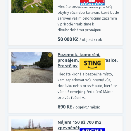
Hledáte bezpečné místo pro svůj
obytný vůz nebo karavan, které bude
zároveň vaším celoročním zázemím
v přírodě? Nabízíme k
dlouhodobému pronájmu…
50 000
Kč
/ objekt / rok
Pozemek, komerční,
pronájem, Zahradní, Krasice,
Prostějov
Hledáte klidné a bezpečné místo,
kam zaparkovat svůj obytný vůz,
dodávku nebo prostě auto, které se
vám už nevejde před dům? Máme
pro vás řešení v…
690
Kč
/ objekt / měsíc
Nájem 150 až 700 m2
zpevněného pozemku,