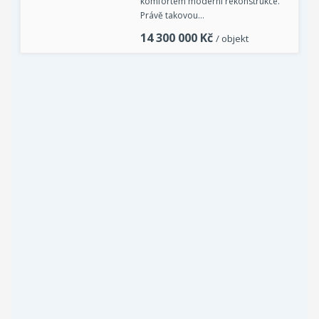
komfortem moderní rekonstrukce.
Právě takovou…
14 300 000
Kč
/ objekt