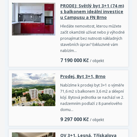
PRODEJ: Světlý byt 3+1 (74 m)
s balkonem ideální investice
u Campusu a FN Brno
Hledáte nemovitost, kterou můžete
začít okamžitě užívat nebo ji výhodně
pronajímat bez nutnosti nákladných
stavebních úprav? Exkluzivně vám
nabízím…
7 190 000
Kč
/ objekt
Prodej, Byt 3+1, Brno
Nabízíme k prodeji byt 3+1 o výměře
71,6 m2 s balkonem 3,6 m2 a sklepní
kójí. Bytová jednotka se nachází ve 2.
nadzemním podlaží z 8 panelového
domu…
9 297 000
Kč
/ objekt
OV 3+1, Lesná, Třískalova