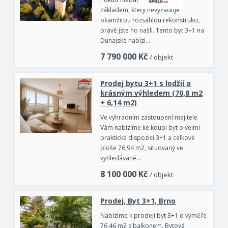
základem, který nevyžaduje
okamžitou rozsáhlou rekonstrukci,
právě jste ho našli. Tento byt 3+1 na
Dunajské nabízí…
7 790 000
Kč
/ objekt
Prodej bytu 3+1 s lodžií a
krásným výhledem (70,8 m2
+ 6,14 m2)
Ve výhradním zastoupení majitele
Vám nabízíme ke koupi byt o velmi
praktické dispozici 3+1 a celkové
ploše 76,94 m2, situovaný ve
vyhledávané…
8 100 000
Kč
/ objekt
Prodej, Byt 3+1, Brno
Nabízíme k prodeji byt 3+1 o výměře
76,46 m2 s balkonem. Bytová