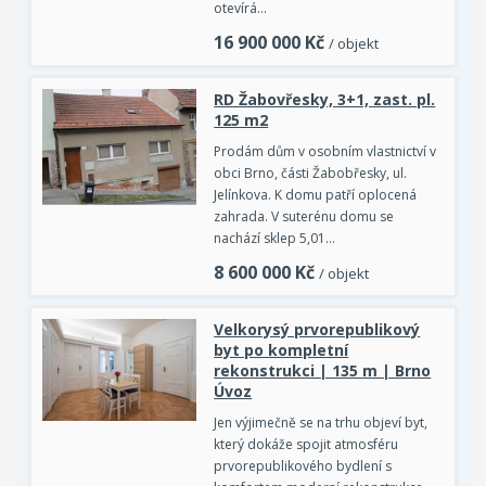
otevírá…
16 900 000
Kč
/ objekt
RD Žabovřesky, 3+1, zast. pl.
125 m2
Prodám dům v osobním vlastnictví v
obci Brno, části Žabobřesky, ul.
Jelínkova. K domu patří oplocená
zahrada. V suterénu domu se
nachází sklep 5,01…
8 600 000
Kč
/ objekt
Velkorysý prvorepublikový
byt po kompletní
rekonstrukci | 135 m | Brno
Úvoz
Jen výjimečně se na trhu objeví byt,
který dokáže spojit atmosféru
prvorepublikového bydlení s