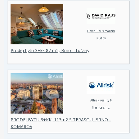
David Raus realitní
služby
Prodej bytu 3+kk 87 m2, Brno - Tuřany
Allrisk reality &
finance s.r.o.
PRODEJ BYTU 3+KK, 113m2 S TERASOU, BRNO -
KOMÁROV