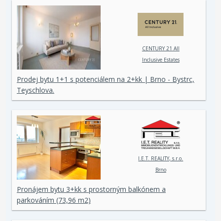
CENTURY 21 All
Inclusive Estates
Prodej bytu 1+1 s potenciálem na 2+kk | Brno - Bystrc,
Teyschlova.
I.E.T. REALITY, s.r.o.
Brno
Pronájem bytu 3+kk s prostorným balkónem a
parkováním (73,96 m2)