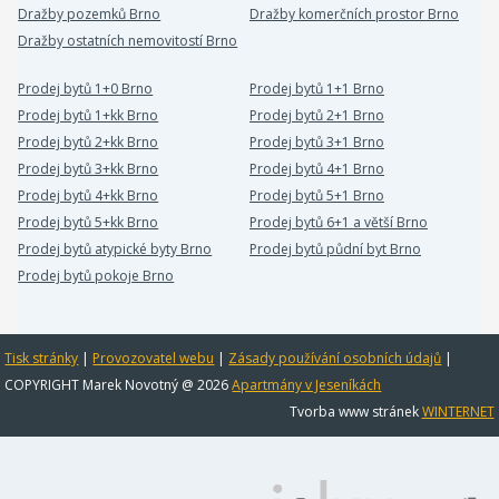
Dražby pozemků Brno
Dražby komerčních prostor Brno
Dražby ostatních nemovitostí Brno
Prodej bytů 1+0 Brno
Prodej bytů 1+1 Brno
Prodej bytů 1+kk Brno
Prodej bytů 2+1 Brno
Prodej bytů 2+kk Brno
Prodej bytů 3+1 Brno
Prodej bytů 3+kk Brno
Prodej bytů 4+1 Brno
Prodej bytů 4+kk Brno
Prodej bytů 5+1 Brno
Prodej bytů 5+kk Brno
Prodej bytů 6+1 a větší Brno
Prodej bytů atypické byty Brno
Prodej bytů půdní byt Brno
Prodej bytů pokoje Brno
Tisk stránky
|
Provozovatel webu
|
Zásady používání osobních údajů
|
COPYRIGHT Marek Novotný @ 2026
Apartmány v Jeseníkách
Tvorba www stránek
WINTERNET