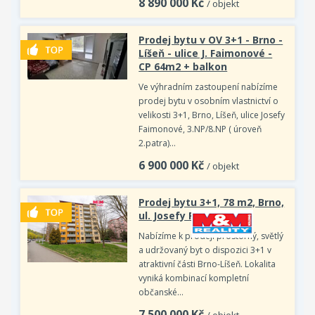
8 890 000
Kč
/ objekt
Prodej bytu v OV 3+1 - Brno -
Líšeň - ulice J. Faimonové -
CP 64m2 + balkon
Ve výhradním zastoupení nabízíme
prodej bytu v osobním vlastnictví o
velikosti 3+1, Brno, Líšeň, ulice Josefy
Faimonové, 3.NP/8.NP ( úroveň
2.patra)…
6 900 000
Kč
/ objekt
Prodej bytu 3+1, 78 m2, Brno,
ul. Josefy Faimonové
Nabízíme k prodeji prostorný, světlý
a udržovaný byt o dispozici 3+1 v
atraktivní části Brno-Líšeň. Lokalita
vyniká kombinací kompletní
občanské…
7 500 000
Kč