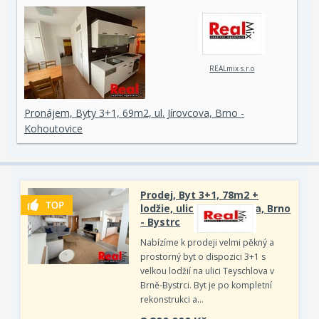
REALmix s.r.o
Pronájem, Byty 3+1, 69m2, ul. Jírovcova, Brno -
Kohoutovice
Prodej, Byt 3+1, 78m2 +
lodžie, ulice Teyschlova, Brno
- Bystrc
Nabízíme k prodeji velmi pěkný a
prostorný byt o dispozici 3+1 s
velkou lodžií na ulici Teyschlova v
Brně-Bystrci. Byt je po kompletní
rekonstrukci a…