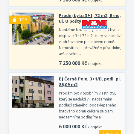
/ objekt
Prodej bytu 3+1, 72 m2, Brno,
ul. U pošty
Nabízíme k prodeji prostorný byt o
dispozici 3+1 72 m2, který se nachází
v udržovaném panelovém domě.
Nemovitost je převážně v původním,
avšak velmi…
7 250 000
Kč
/ objekt
BJ Černé Pole, 3+1/B, podl. pl.
86,09 m2
Prodám byt v osobním vlastnictví,
který se nachází v I. nadzemním
podlaží zděného, podsklepeného
bytového domu celkem se třemi
nadzemními podlažími a…
6 000 000
Kč
/ objekt
Novinka