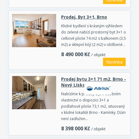
Prodej, Byt 3+1, Brno
Klidné bydlení s krásným výhledem
do zeleně nabízí prostorný byt 3+1 o
celkové ploše 74 m2 s balkonem (3,5
m2) a sklepní kójí (2 m2) v oblíbené…
8 490 000
Kč
/ objekt
Novinka
Prodej bytu 3+1 71 m2, Brno -
Nový Lískovec
Nabízíme k prodeji byt v osobním
vlastnictví o dispozici 3+1 a
podlahové ploše 73,1 m2, situovaný
v klidné lokalitě Brno - Kamínky. Dům
není zadlužen…
8 398 000
Kč
/ objekt