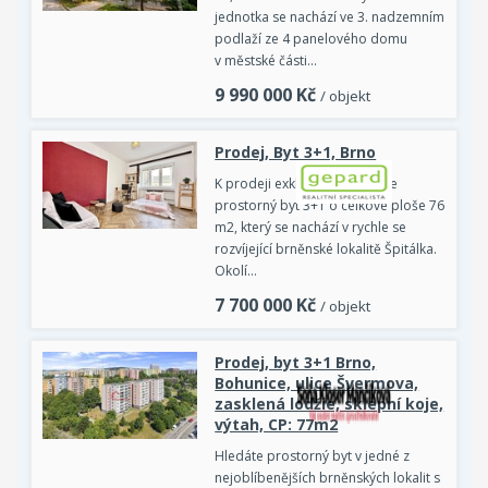
jednotka se nachází ve 3. nadzemním
podlaží ze 4 panelového domu
v městské části…
9 990 000
Kč
/ objekt
Prodej, Byt 3+1, Brno
K prodeji exkluzivně nabízíme
prostorný byt 3+1 o celkové ploše 76
m2, který se nachází v rychle se
rozvíjející brněnské lokalitě Špitálka.
Okolí…
7 700 000
Kč
/ objekt
Prodej, byt 3+1 Brno,
Bohunice, ulice Švermova,
zasklená lodžie, sklepní koje,
výtah, CP: 77m2
Hledáte prostorný byt v jedné z
nejoblíbenějších brněnských lokalit s