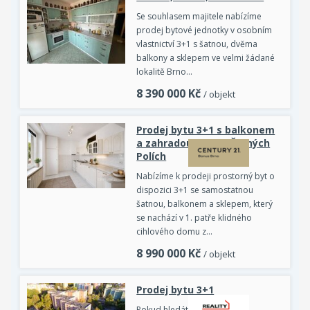
Se souhlasem majitele nabízíme
prodej bytové jednotky v osobním
vlastnictví 3+1 s šatnou, dvěma
balkony a sklepem ve velmi žádané
lokalitě Brno…
8 390 000
Kč
/ objekt
Prodej bytu 3+1 s balkonem
a zahradou v Brně-Černých
Polích
Nabízíme k prodeji prostorný byt o
dispozici 3+1 se samostatnou
šatnou, balkonem a sklepem, který
se nachází v 1. patře klidného
cihlového domu z…
8 990 000
Kč
/ objekt
Prodej bytu 3+1
Pokud hledáte byt s dobrým