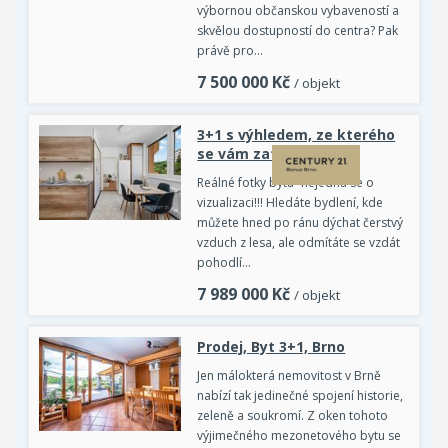
výbornou občanskou vybaveností a
skvělou dostupností do centra? Pak
právě pro…
7 500 000
Kč
/ objekt
3+1 s výhledem, ze kterého
se vám zatočí hlava!
Reálné fotky bytu -nejedná se o
vizualizaci!!! Hledáte bydlení, kde
můžete hned po ránu dýchat čerstvý
vzduch z lesa, ale odmítáte se vzdát
pohodlí…
7 989 000
Kč
/ objekt
Prodej, Byt 3+1, Brno
Jen málokterá nemovitost v Brně
nabízí tak jedinečné spojení historie,
zeleně a soukromí. Z oken tohoto
výjimečného mezonetového bytu se