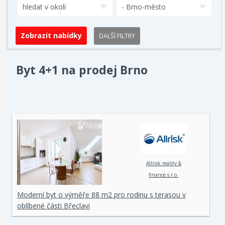
hledat v okolí
- Brno-město
DALŠÍ FILTRY
Byt 4+1 na prodej Brno
Allrisk reality &
finance s.r.o.
Moderní byt o výměře 88 m2 pro rodinu s terasou v
oblíbené části Břeclavi