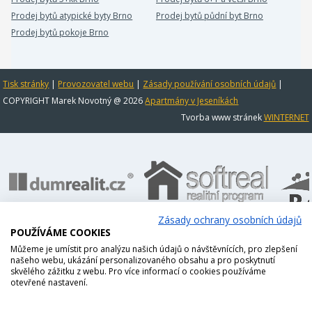
Prodej bytů atypické byty Brno
Prodej bytů půdní byt Brno
Prodej bytů pokoje Brno
Tisk stránky
|
Provozovatel webu
|
Zásady používání osobních údajů
|
COPYRIGHT Marek Novotný @ 2026
Apartmány v Jeseníkách
Tvorba www stránek
WINTERNET
Zásady ochrany osobních údajů
POUŽÍVÁME COOKIES
Můžeme je umístit pro analýzu našich údajů o návštěvnících, pro zlepšení
našeho webu, ukázání personalizovaného obsahu a pro poskytnutí
skvělého zážitku z webu. Pro více informací o cookies používáme
otevřené nastavení.