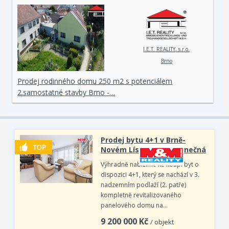
I.E.T. REALITY, s.r.o.
Brno
Prodej rodinného domu 250 m2 s potenciálem
2.samostatné stavby Brno -…
Prodej bytu 4+1 v Brně-
Novém Lískovci, ul. Slunečná
Výhradně nabízíme ke koupi byt o
dispozici 4+1, který se nachází v 3.
nadzemním podlaží (2. patře)
kompletně revitalizovaného
panelového domu na…
9 200 000
Kč
/ objekt