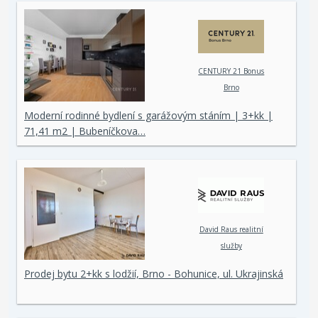
CENTURY 21 Bonus
Brno
Moderní rodinné bydlení s garážovým stáním | 3+kk |
71,41 m2 | Bubeníčkova…
David Raus realitní
služby
Prodej bytu 2+kk s lodžií, Brno - Bohunice, ul. Ukrajinská