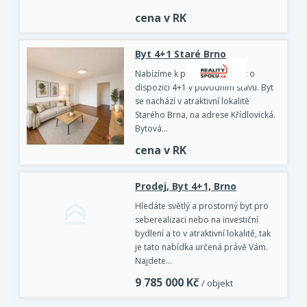
cena v RK
Byt 4+1 Staré Brno
Nabízíme k prodeji světlý byt o
dispozici 4+1 v původním stavu. Byt
se nachází v atraktivní lokalitě
Starého Brna, na adrese Křídlovická.
Bytová…
cena v RK
Prodej, Byt 4+1, Brno
Hledáte světlý a prostorný byt pro
seberealizaci nebo na investiční
bydlení a to v atraktivní lokalitě, tak
je tato nabídka určená právě Vám.
Najdete…
9 785 000
Kč
/ objekt