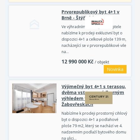
Prvorepublikový byt 4+1 v
Brně - Štýřicích
Ve výhradním zastoupení majitele
nabízíme k prodeji exkluzivní byt o
dispozici 4+1 a celkové ploše 139 m,
nacházející se v prvorepublikové vile
na…
12 990 000
Kč
/ objekt
Novinka
Výjimečný byt 4+1 s terasou,
dvěma vstupy a nádherným
výhledem v Brně-
Žabovřeskách
Nabízíme k prodeji prostorný cihlový
byt o dispozici 4+1 a podlahové
ploše 79 m2, který se nachází ve 4.
nadzemním podlaží bytového domu
na ulici…