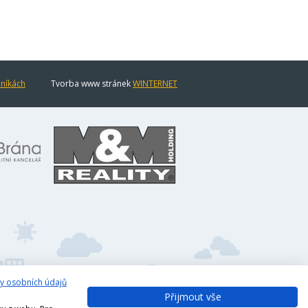
eníkách
Tvorba www stránek
WINTERNET
y osobních údajů
Přijmout vše