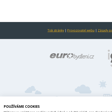
Tisk stránky
|
Provozovatel webu
|
Zásady po
POUŽÍVÁME COOKIES