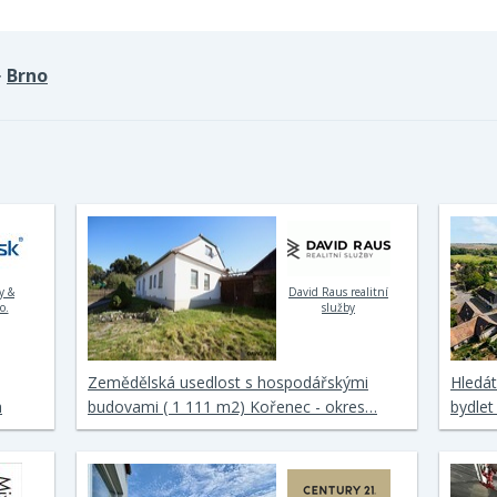
Brno
>
ty &
David Raus realitní
o.
služby
Zemědělská usedlost s hospodářskými
Hledát
a
budovami ( 1 111 m2) Kořenec - okres…
bydlet