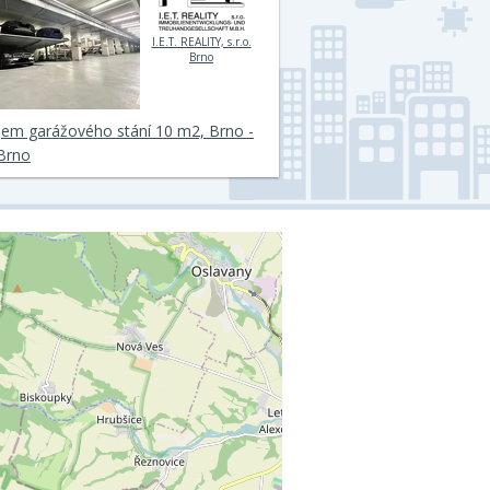
I.E.T. REALITY, s.r.o.
Brno
jem garážového stání 10 m2, Brno -
Brno