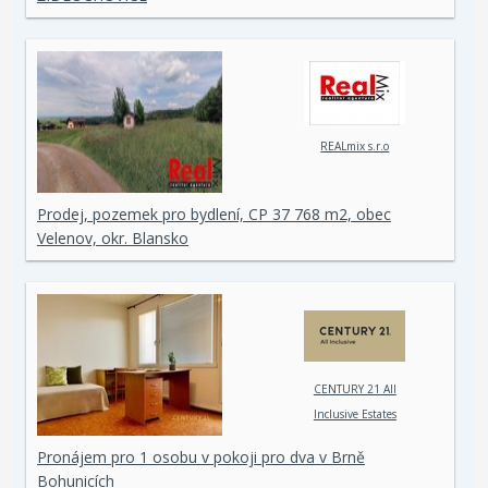
REALmix s.r.o
Prodej, pozemek pro bydlení, CP 37 768 m2, obec
Velenov, okr. Blansko
CENTURY 21 All
Inclusive Estates
Pronájem pro 1 osobu v pokoji pro dva v Brně
Bohunicích