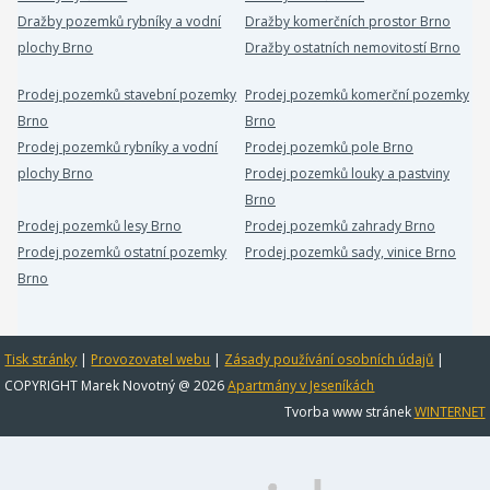
Dražby pozemků rybníky a vodní
Dražby komerčních prostor Brno
plochy Brno
Dražby ostatních nemovitostí Brno
Prodej pozemků stavební pozemky
Prodej pozemků komerční pozemky
Brno
Brno
Prodej pozemků rybníky a vodní
Prodej pozemků pole Brno
plochy Brno
Prodej pozemků louky a pastviny
Brno
Prodej pozemků lesy Brno
Prodej pozemků zahrady Brno
Prodej pozemků ostatní pozemky
Prodej pozemků sady, vinice Brno
Brno
Tisk stránky
|
Provozovatel webu
|
Zásady používání osobních údajů
|
COPYRIGHT Marek Novotný @ 2026
Apartmány v Jeseníkách
Tvorba www stránek
WINTERNET