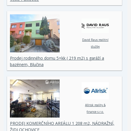
David Raus realitní
služby
Prodej rodinného domu 5+kk ( 219 m2) s garáží a
bazénem, Blučina
Allrisk reality &
finance s.r.o.
PRODEJ KOMERČNÍHO AREÁLU 1 208 m2, NÁDRAŽNÍ,
ŽIDLOCHOVICE