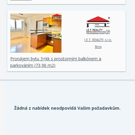
I.E.T. REALITY, s.r.o.
Brno
Pronájem bytu 3+kk s prostorným balkónem a
parkováním (73,96 m2)
Žádná z nabídek neodpovídá Vašim požadavkům.