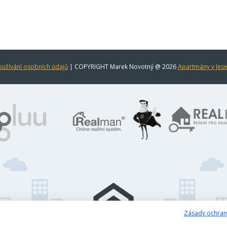
užívání osobních údajů
| COPYRIGHT Marek Novotný @ 2026
Apartmány v Jes
Zásady ochran