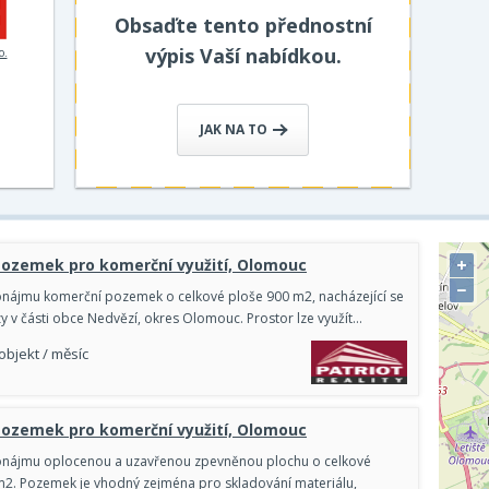
Obsaďte tento přednostní
výpis Vaší nabídkou.
o.
JAK NA TO
+
Pozemek pro komerční využití, Olomouc
−
nájmu komerční pozemek o celkové ploše 900 m2, nacházející se
zy v části obce Nedvězí, okres Olomouc. Prostor lze využít…
 objekt / měsíc
Pozemek pro komerční využití, Olomouc
onájmu oplocenou a uzavřenou zpevněnou plochu o celkové
2. Pozemek je vhodný zejména pro skladování materiálu,