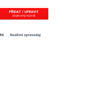
PŘIDAT / UPRAVIT
soukromý inzerát
 RK
|
Realitní zpravodaj