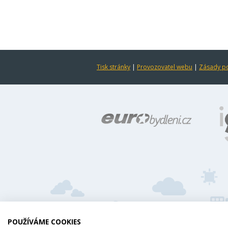
Tisk stránky
|
Provozovatel webu
|
Zásady po
POUŽÍVÁME COOKIES