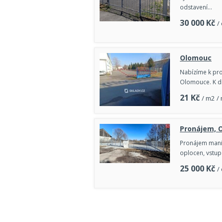
odstavení…
30 000
Kč
/
Olomouc
Nabízíme k pro
Olomouce. K di
21
Kč
/ m2 /
Pronájem, 
Pronájem mani
oplocen, vstup
25 000
Kč
/