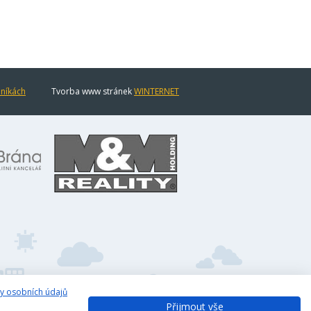
eníkách
Tvorba www stránek
WINTERNET
y osobních údajů
Přijmout vše