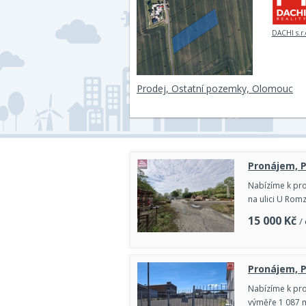
DACHI s.r.
Prodej, Ostatní pozemky, Olomouc
Pronájem, 
Nabízíme k pro
na ulici U Rom
15 000
Kč
/
Pronájem, 
Nabízíme k pr
výměře 1 087 m