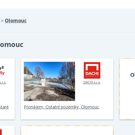
Olomouc
>
lomouc
O
.r.o.
DACHI s.r.o.
Staré
Pronájem, Ostatní pozemky, Olomouc