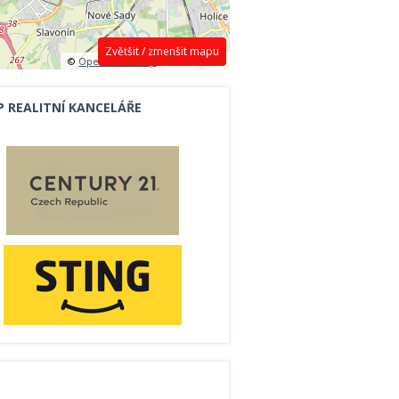
Zvětšit / zmenšit mapu
©
OpenStreetMap
contributors.
P REALITNÍ KANCELÁŘE