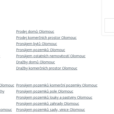
Prodej domů Olomouc
Prodej komerčních prostor Olomouc
Pronájem bytů Olomouc
Pronájem pozemků Olomouc
c
Pronájem ostatních nemovitostí Olomouc
Dražby domů Olomouc
Dražby komerčních prostor Olomouc
 Olomouc
Pronájem pozemků komerční pozemky Olomouc
chy
Pronájem pozemků pole Olomouc
Pronájem pozemků louky a pastviny Olomouc
Pronájem pozemků zahrady Olomouc
Olomouc
Pronájem pozemků sady, vinice Olomouc