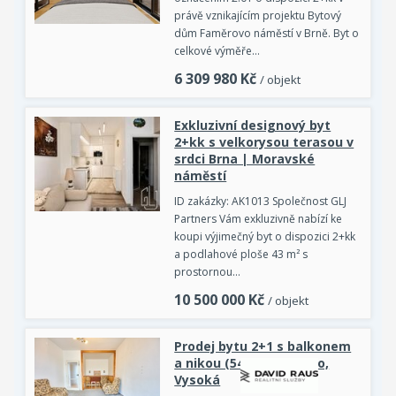
právě vznikajícím projektu Bytový
dům Faměrovo náměstí v Brně. Byt o
celkové výměře…
6 309 980
Kč
/ objekt
Exkluzivní designový byt
2+kk s velkorysou terasou v
srdci Brna | Moravské
náměstí
ID zakázky: AK1013 Společnost GLJ
Partners Vám exkluzivně nabízí ke
koupi výjimečný byt o dispozici 2+kk
a podlahové ploše 43 m² s
prostornou…
10 500 000
Kč
/ objekt
Prodej bytu 2+1 s balkonem
a nikou (54,65 m2), Brno,
Vysoká