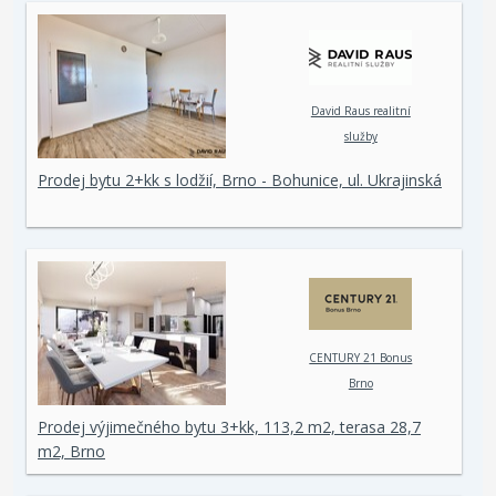
David Raus realitní
služby
Prodej bytu 2+kk s lodžií, Brno - Bohunice, ul. Ukrajinská
CENTURY 21 Bonus
Brno
Prodej výjimečného bytu 3+kk, 113,2 m2, terasa 28,7
m2, Brno