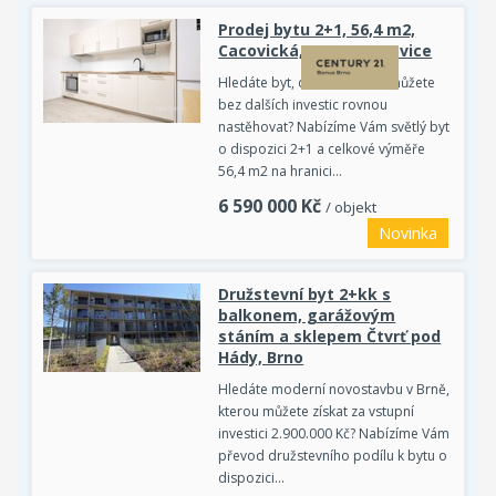
Prodej bytu 2+1, 56,4 m2,
Cacovická, Brno - Husovice
Hledáte byt, do kterého se můžete
bez dalších investic rovnou
nastěhovat? Nabízíme Vám světlý byt
o dispozici 2+1 a celkové výměře
56,4 m2 na hranici…
6 590 000
Kč
/ objekt
Novinka
Družstevní byt 2+kk s
balkonem, garážovým
stáním a sklepem Čtvrť pod
Hády, Brno
Hledáte moderní novostavbu v Brně,
kterou můžete získat za vstupní
investici 2.900.000 Kč? Nabízíme Vám
převod družstevního podílu k bytu o
dispozici…