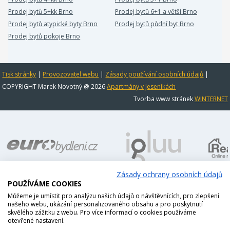
Prodej bytů 5+kk Brno
Prodej bytů 6+1 a větší Brno
Prodej bytů atypické byty Brno
Prodej bytů půdní byt Brno
Prodej bytů pokoje Brno
Tisk stránky
|
Provozovatel webu
|
Zásady používání osobních údajů
|
COPYRIGHT Marek Novotný @ 2026
Apartmány v Jeseníkách
Tvorba www stránek
WINTERNET
Zásady ochrany osobních údajů
POUŽÍVÁME COOKIES
Můžeme je umístit pro analýzu našich údajů o návštěvnících, pro zlepšení
našeho webu, ukázání personalizovaného obsahu a pro poskytnutí
skvělého zážitku z webu. Pro více informací o cookies používáme
otevřené nastavení.