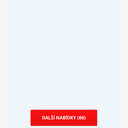
DALŠÍ NABÍDKY (
66
)