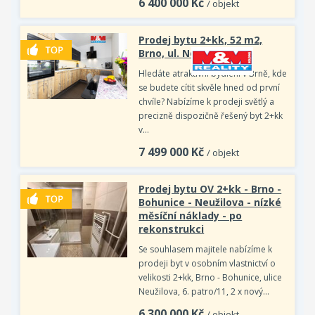
6 400 000
Kč
/ objekt
Prodej bytu 2+kk, 52 m2,
Brno, ul. Nopova
Hledáte atraktivní bydlení v Brně, kde
se budete cítit skvěle hned od první
chvíle? Nabízíme k prodeji světlý a
precizně dispozičně řešený byt 2+kk
v…
7 499 000
Kč
/ objekt
Prodej bytu OV 2+kk - Brno -
Bohunice - Neužilova - nízké
měsíční náklady - po
rekonstrukci
Se souhlasem majitele nabízíme k
prodeji byt v osobním vlastnictví o
velikosti 2+kk, Brno - Bohunice, ulice
Neužilova, 6. patro/11, 2 x nový…
6 300 000
Kč
/ objekt