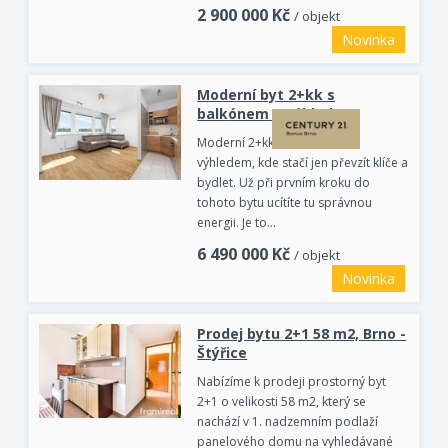
2 900 000
Kč
/ objekt
Novinka
Moderní byt 2+kk s
balkónem a výhledem
Moderní 2+kk s balkónem a
výhledem, kde stačí jen převzít klíče a
bydlet. Už při prvním kroku do
tohoto bytu ucítíte tu správnou
energii. Je to…
6 490 000
Kč
/ objekt
Novinka
Prodej bytu 2+1 58 m2, Brno -
Štýřice
Nabízíme k prodeji prostorný byt
2+1 o velikosti 58 m2, který se
nachází v 1. nadzemním podlaží
panelového domu na vyhledávané