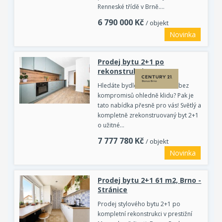
Renneské třídě v Brně.…
6 790 000
Kč
/ objekt
Novinka
Prodej bytu 2+1 po
rekonstrukci
Hledáte bydlení v srdci Brna bez
kompromisů ohledně klidu? Pak je
tato nabídka přesně pro vás! Světlý a
kompletně zrekonstruovaný byt 2+1
o užitné…
7 777 780
Kč
/ objekt
Novinka
Prodej bytu 2+1 61 m2, Brno -
Stránice
Prodej stylového bytu 2+1 po
kompletní rekonstrukci v prestižní