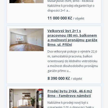
Masarykově čtvrti, Brno - Rezkova
Nabízíme k prodeji elegantní byt o
dispozici 2+1 a…
11 000 000
Kč
/ objekt
Velkorysý byt 2+1 s
pracovnou (80 m), balkonem
a možností pronájmu garáže
Brno, ul. Příční
Dva velkorysé pokoje o výměře 22,6
m, samostatná pracovna, balkon
orientovaný do klidného vnitrobloku
a možnost dlouhodobého pronájmu
garáže přímo u…
8 390 000
Kč
/ objekt
Prodej bytu 2+kk, 46,6 m2
Brno - Faměrovo náměstí
Nabízíme k prodeji nový byt s
označením 2.01 o dispozici 2+kk v