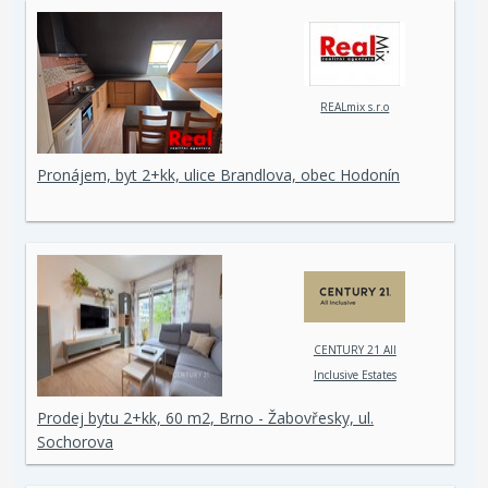
REALmix s.r.o
Pronájem, byt 2+kk, ulice Brandlova, obec Hodonín
CENTURY 21 All
Inclusive Estates
Prodej bytu 2+kk, 60 m2, Brno - Žabovřesky, ul.
Sochorova