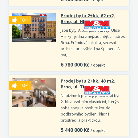
Prodej bytu 2+kk, 62 m2,
Brno, ul. Hlinky
Jsou byty. A pak jsou adresy. Ulice
Hlinky - jedna z nejžádanějších adres
Brna. Prémiová lokalita, secesní
architektura, výhled na Špilberk. A
byt,…
6 780 000
Kč
/ objekt
Prodej bytu 2+kk, 48 m2,
Brno, ul. Tilhonova
Nabízíme k prodeji podkrovní byt
2+kk v osobním vlastnictví, který v
sobě spojuje osobité kouzlo
podkrovního bydlení, klidné
prostředí a praktickou…
5 440 000
Kč
/ objekt