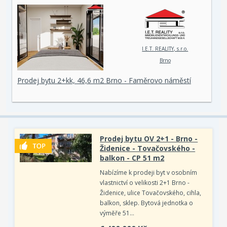
I.E.T. REALITY, s.r.o.
Brno
Prodej bytu 2+kk, 46,6 m2 Brno - Faměrovo náměstí
Prodej bytu OV 2+1 - Brno -
Židenice - Tovačovského -
balkon - CP 51 m2
Nabízíme k prodeji byt v osobním
vlastnictví o velikosti 2+1 Brno -
Židenice, ulice Tovačovského, cihla,
balkon, sklep. Bytová jednotka o
výměře 51…