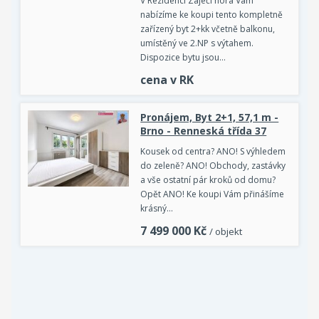
V Rezidenci Zaječí hora Vám
nabízíme ke koupi tento kompletně
zařízený byt 2+kk včetně balkonu,
umístěný ve 2.NP s výtahem.
Dispozice bytu jsou…
cena v RK
Pronájem, Byt 2+1, 57,1 m -
Brno - Renneská třída 37
Kousek od centra? ANO! S výhledem
do zeleně? ANO! Obchody, zastávky
a vše ostatní pár kroků od domu?
Opět ANO! Ke koupi Vám přinášíme
krásný…
7 499 000
Kč
/ objekt