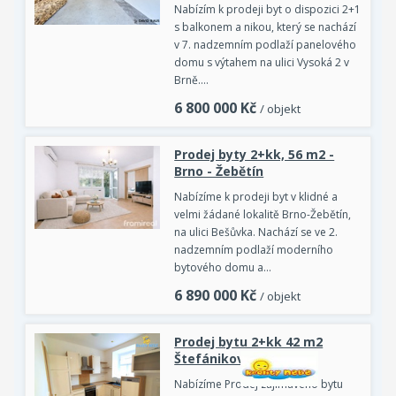
Nabízím k prodeji byt o dispozici 2+1
s balkonem a nikou, který se nachází
v 7. nadzemním podlaží panelového
domu s výtahem na ulici Vysoká 2 v
Brně.…
6 800 000
Kč
/ objekt
Prodej byty 2+kk, 56 m2 -
Brno - Žebětín
Nabízíme k prodeji byt v klidné a
velmi žádané lokalitě Brno-Žebětín,
na ulici Bešůvka. Nachází se ve 2.
nadzemním podlaží moderního
bytového domu a…
6 890 000
Kč
/ objekt
Prodej bytu 2+kk 42 m2
Štefánikova Brno
Nabízíme Prodej zajímavého bytu