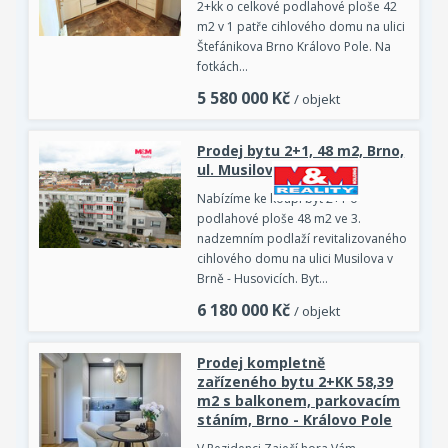
2+kk o celkové podlahové ploše 42
m2 v 1 patře cihlového domu na ulici
Štefánikova Brno Královo Pole. Na
fotkách…
5 580 000
Kč
/ objekt
Prodej bytu 2+1, 48 m2, Brno,
ul. Musilova
Nabízíme ke koupi byt 2+1 o
podlahové ploše 48 m2 ve 3.
nadzemním podlaží revitalizovaného
cihlového domu na ulici Musilova v
Brně - Husovicích. Byt…
6 180 000
Kč
/ objekt
Prodej kompletně
zařízeného bytu 2+KK 58,39
m2 s balkonem, parkovacím
stáním, Brno - Královo Pole