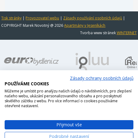
Tisk stránky
|
Provozovatel webu
|
Zásady používání osobních údajů
|
COPYRIGHT Marek Novotný @ 2026
Apartmány v Jeseníkách
Tvorba www stránek
WINTERNET
Zásady ochrany osobních údajů
POUŽÍVÁME COOKIES
Můžeme je umístit pro analýzu našich údajů o návštěvnících, pro zlepšení
našeho webu, ukázání personalizovaného obsahu a pro poskytnutí
skvělého zážitku z webu. Pro více informací o cookies používáme
otevřené nastavení.
Přijmout vše
Podrobné nastavení