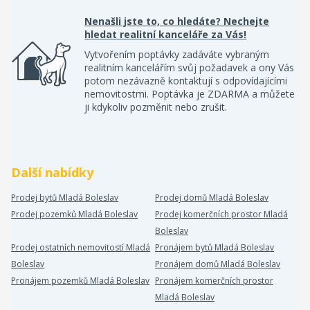
Nenašli jste to, co hledáte? Nechejte
hledat realitní kanceláře za Vás!
Vytvořením poptávky zadáváte vybraným
realitním kancelářím svůj požadavek a ony Vás
potom nezávazně kontaktují s odpovídajícími
nemovitostmi. Poptávka je ZDARMA a můžete
ji kdykoliv pozměnit nebo zrušit.
Další nabídky
Prodej bytů Mladá Boleslav
Prodej domů Mladá Boleslav
Prodej pozemků Mladá Boleslav
Prodej komerčních prostor Mladá
Boleslav
Prodej ostatních nemovitostí Mladá
Pronájem bytů Mladá Boleslav
Boleslav
Pronájem domů Mladá Boleslav
Pronájem pozemků Mladá Boleslav
Pronájem komerčních prostor
Mladá Boleslav