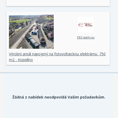
ERS reality eu
Výrobní areál napojený na fotovoltaickou elektrárnu, 750
m2 - Kopidlno
Žádná z nabídek neodpovídá Vašim požadavkům.