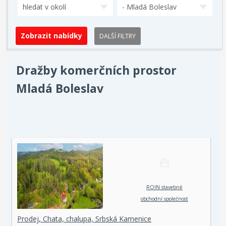
hledat v okolí
- Mladá Boleslav
DALŠÍ FILTRY
Dražby komerčních prostor
Mladá Boleslav
ROIN stavebně
obchodní společnost
spol. s r. o.
Prodej, Chata, chalupa, Srbská Kamenice