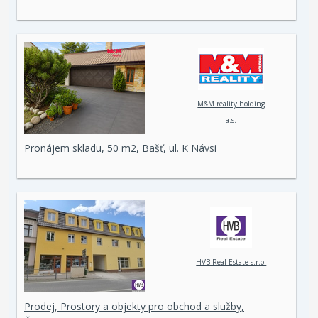
M&M reality holding
a.s.
Pronájem skladu, 50 m2, Bašť, ul. K Návsi
HVB Real Estate s.r.o.
Prodej, Prostory a objekty pro obchod a služby,