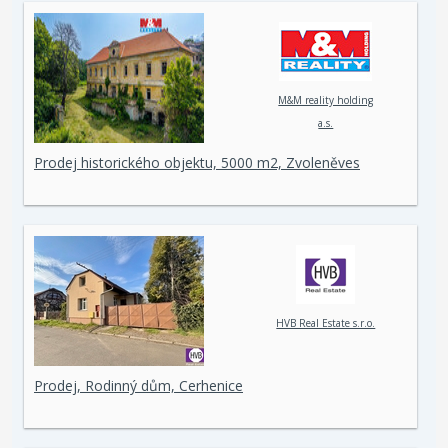
M&M reality holding
a.s.
Prodej historického objektu, 5000 m2, Zvoleněves
HVB Real Estate s.r.o.
Prodej, Rodinný dům, Cerhenice