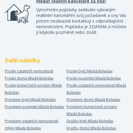
hledat realitní kanceláře za Vás!
Vytvořením poptávky zadáváte vybraným
realitním kancelářím svůj požadavek a ony Vás
potom nezávazně kontaktují s odpovídajícími
nemovitostmi. Poptávka je ZDARMA a můžete
ji kdykoliv pozměnit nebo zrušit.
Další nabídky
Prodej ostatních nemovitostí
Prodej bytů Mladá Boleslav
Prodej domů Mladá Boleslav
Prodej pozemků Mladá Boleslav
Prodej komerčních prostor Mladá
Prodej ostatních nemovitostí Mladá
Boleslav
Boleslav
Pronájem bytů Mladá Boleslav
Pronájem domů Mladá Boleslav
Pronájem pozemků Mladá Boleslav
Pronájem komerčních prostor
Mladá Boleslav
Pronájem ostatních nemovitostí
Dražby bytů Mladá Boleslav
mlýny Mladá Boleslav
Dražby domů Mladá Boleslav