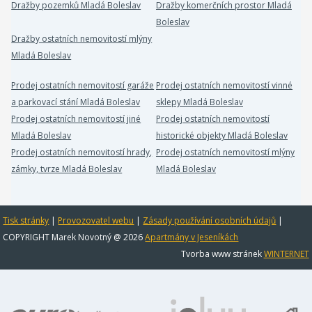
Dražby pozemků Mladá Boleslav
Dražby komerčních prostor Mladá
Boleslav
Dražby ostatních nemovitostí mlýny
Mladá Boleslav
Prodej ostatních nemovitostí garáže
Prodej ostatních nemovitostí vinné
a parkovací stání Mladá Boleslav
sklepy Mladá Boleslav
Prodej ostatních nemovitostí jiné
Prodej ostatních nemovitostí
Mladá Boleslav
historické objekty Mladá Boleslav
Prodej ostatních nemovitostí hrady,
Prodej ostatních nemovitostí mlýny
zámky, tvrze Mladá Boleslav
Mladá Boleslav
Tisk stránky
|
Provozovatel webu
|
Zásady používání osobních údajů
|
COPYRIGHT Marek Novotný @ 2026
Apartmány v Jeseníkách
Tvorba www stránek
WINTERNET