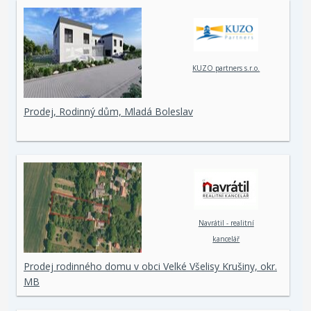
KUZO partners s.r.o.
Prodej, Rodinný dům, Mladá Boleslav
Navrátil - realitní
kancelář
Prodej rodinného domu v obci Velké Všelisy Krušiny, okr.
MB