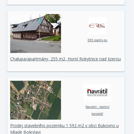
ERS reality eu
Chalupa/apartmány, 255 m2, Horní Rokytnice nad Jizerou
Navrátil - realitní
kancelář
Prodej stavebního pozemku 1 592 m2 v obci Bukovno u
Mladé Boleslavi