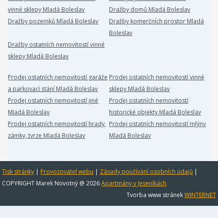
vinné sklepy Mladá Boleslav
Dražby domů Mladá Boleslav
Dražby pozemků Mladá Boleslav
Dražby komerčních prostor Mladá
Boleslav
Dražby ostatních nemovitostí vinné
sklepy Mladá Boleslav
Prodej ostatních nemovitostí garáže
Prodej ostatních nemovitostí vinné
a parkovací stání Mladá Boleslav
sklepy Mladá Boleslav
Prodej ostatních nemovitostí jiné
Prodej ostatních nemovitostí
Mladá Boleslav
historické objekty Mladá Boleslav
Prodej ostatních nemovitostí hrady,
Prodej ostatních nemovitostí mlýny
zámky, tvrze Mladá Boleslav
Mladá Boleslav
Tisk stránky
|
Provozovatel webu
|
Zásady používání osobních údajů
|
COPYRIGHT Marek Novotný @ 2026
Apartmány v Jeseníkách
Tvorba www stránek
WINTERNET