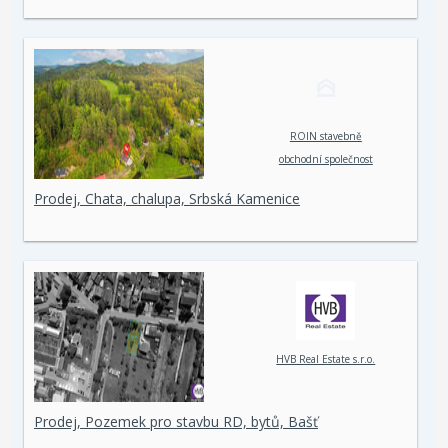
ROIN stavebně
obchodní společnost
spol. s r. o.
Prodej, Chata, chalupa, Srbská Kamenice
HVB Real Estate s.r.o.
Prodej, Pozemek pro stavbu RD, bytů, Bašť