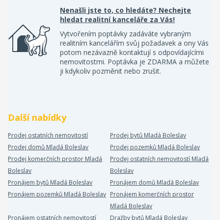
Nenašli jste to, co hledáte? Nechejte
hledat realitní kanceláře za Vás!
Vytvořením poptávky zadáváte vybraným
realitním kancelářím svůj požadavek a ony Vás
potom nezávazně kontaktují s odpovídajícími
nemovitostmi. Poptávka je ZDARMA a můžete
ji kdykoliv pozměnit nebo zrušit.
Další nabídky
Prodej ostatních nemovitostí
Prodej bytů Mladá Boleslav
Prodej domů Mladá Boleslav
Prodej pozemků Mladá Boleslav
Prodej komerčních prostor Mladá
Prodej ostatních nemovitostí Mladá
Boleslav
Boleslav
Pronájem bytů Mladá Boleslav
Pronájem domů Mladá Boleslav
Pronájem pozemků Mladá Boleslav
Pronájem komerčních prostor
Mladá Boleslav
Pronájem ostatních nemovitostí
Dražby bytů Mladá Boleslav