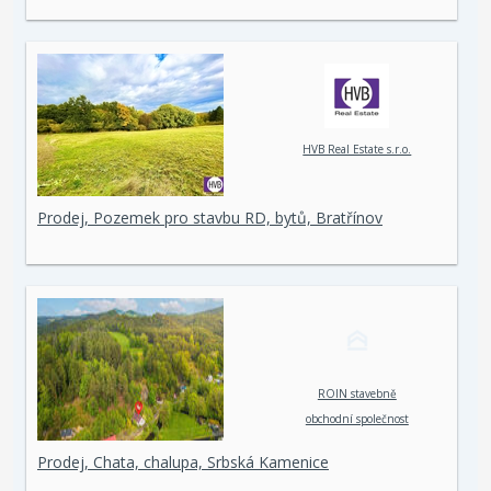
HVB Real Estate s.r.o.
Prodej, Pozemek pro stavbu RD, bytů, Bratřínov
ROIN stavebně
obchodní společnost
spol. s r. o.
Prodej, Chata, chalupa, Srbská Kamenice