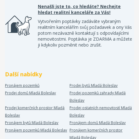
Nenašli jste to, co hledáte? Nechejte
hledat realitní kanceláře za Vás!
Vytvořením poptávky zadáváte vybraným
realitním kancelářím svůj požadavek a ony Vás
potom nezávazně kontaktují s odpovídajícími
nemovitostmi. Poptávka je ZDARMA a můžete
ji kdykoliv pozměnit nebo zrušit.
Další nabídky
Pronájem pozemků
Prodej bytů Mladá Boleslav
Prodej domů Mladá Boleslav
Prodej pozemků zahrady Mladá
Boleslav
Prodej komerčních prostor Mladá
Prodej ostatních nemovitostí Mladá
Boleslav
Boleslav
Pronájem bytů Mladá Boleslav
Pronájem domů Mladá Boleslav
Pronájem pozemků Mladá Boleslav
Pronájem komerčních prostor
Mladá Boleslav