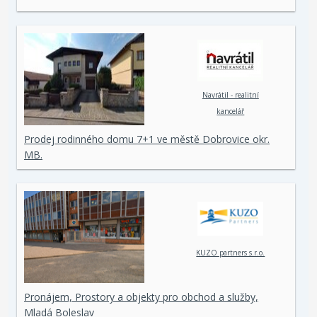
Navrátil - realitní
kancelář
Prodej rodinného domu 7+1 ve městě Dobrovice okr.
MB.
KUZO partners s.r.o.
Pronájem, Prostory a objekty pro obchod a služby,
Mladá Boleslav