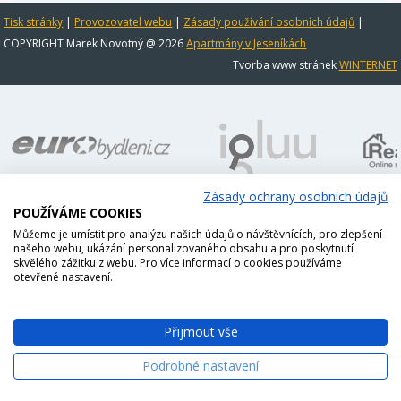
Tisk stránky
|
Provozovatel webu
|
Zásady používání osobních údajů
|
COPYRIGHT Marek Novotný @ 2026
Apartmány v Jeseníkách
Tvorba www stránek
WINTERNET
Zásady ochrany osobních údajů
POUŽÍVÁME COOKIES
Můžeme je umístit pro analýzu našich údajů o návštěvnících, pro zlepšení
našeho webu, ukázání personalizovaného obsahu a pro poskytnutí
skvělého zážitku z webu. Pro více informací o cookies používáme
otevřené nastavení.
Přijmout vše
Podrobné nastavení