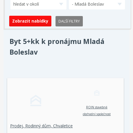
hledat v okolí
- Mladá Boleslav
DALŠÍ FILTRY
Byt 5+kk k pronájmu Mladá
Boleslav
ROIN stavebně
obchodní společnost
spol. s r. o.
Prodej, Rodinný dům, Chvaletice