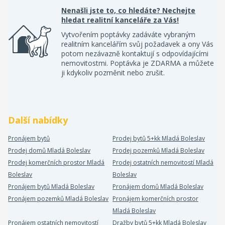
Nenašli jste to, co hledáte? Nechejte
hledat realitní kanceláře za Vás!
Vytvořením poptávky zadáváte vybraným
realitním kancelářím svůj požadavek a ony Vás
potom nezávazně kontaktují s odpovídajícími
nemovitostmi. Poptávka je ZDARMA a můžete
ji kdykoliv pozměnit nebo zrušit.
Další nabídky
Pronájem bytů
Prodej bytů 5+kk Mladá Boleslav
Prodej domů Mladá Boleslav
Prodej pozemků Mladá Boleslav
Prodej komerčních prostor Mladá
Prodej ostatních nemovitostí Mladá
Boleslav
Boleslav
Pronájem bytů Mladá Boleslav
Pronájem domů Mladá Boleslav
Pronájem pozemků Mladá Boleslav
Pronájem komerčních prostor
Mladá Boleslav
Pronájem ostatních nemovitostí
Dražby bytů 5+kk Mladá Boleslav