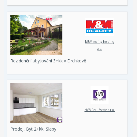
M&M reality holding
a.s.
Rezidenční ubytování 3+kk v Drchkově
HVB Real Estate s.r.o.
Prodej, Byt 2+kk, Slapy