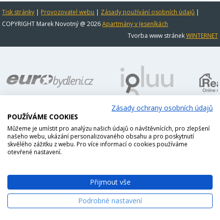
Tisk stránky
|
Provozovatel webu
|
Zásady používání osobních údajů
|
COPYRIGHT Marek Novotný @ 2026
Apartmány v Jeseníkách
Tvorba www stránek
WINTERNET
Zásady ochrany osobních údajů
POUŽÍVÁME COOKIES
Můžeme je umístit pro analýzu našich údajů o návštěvnících, pro zlepšení
našeho webu, ukázání personalizovaného obsahu a pro poskytnutí
skvělého zážitku z webu. Pro více informací o cookies používáme
otevřené nastavení.
Přijmout vše
Podrobné nastavení