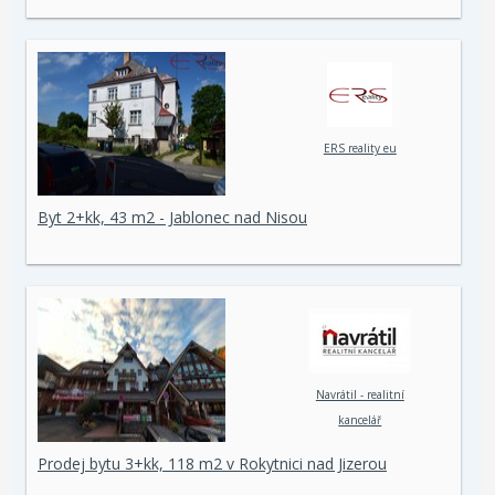
ERS reality eu
Byt 2+kk, 43 m2 - Jablonec nad Nisou
Navrátil - realitní
kancelář
Prodej bytu 3+kk, 118 m2 v Rokytnici nad Jizerou