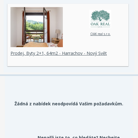
OAK real s.r.o.
Prodej, Byty 2+1, 64m2 - Harrachov - Nový Svět
Žádná z nabídek neodpovídá Vašim požadavkům.
Nenašli jste to, co hledáte? Nechejte