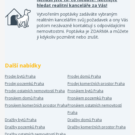
hledat realitní kanceláře za Vás!
Vytvořením poptávky zadáváte vybraným
realitním kancelářím svůj požadavek a ony Vás
potom nezávazně kontaktují s odpovídajícími
nemovitostmi. Poptávka je ZDARMA a můžete
ji kdykoliv pozměnit nebo zrušit.
Další nabídky
Prodej bytů Praha
Prodej domů Praha
Prodej pozemků Praha
Prodej komerčních prostor Praha
Prodej ostatních nemovitostí Praha
Pronájem bytů Praha
Pronájem domů Praha
Pronájem pozemků Praha
Pronájem komerčních prostor Praha
Pronájem ostatních nemovitostí
Praha
Dražby bytů Praha
Dražby domů Praha
Dražby pozemků Praha
Dražby komerčních prostor Praha
Dražby ostatních nemovitostí Praha