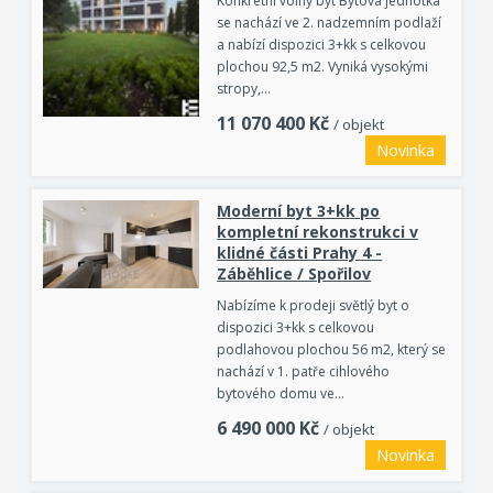
Konkrétní volný byt Bytová jednotka
se nachází ve 2. nadzemním podlaží
a nabízí dispozici 3+kk s celkovou
plochou 92,5 m2. Vyniká vysokými
stropy,…
11 070 400
Kč
/ objekt
Novinka
Moderní byt 3+kk po
kompletní rekonstrukci v
klidné části Prahy 4 -
Záběhlice / Spořilov
Nabízíme k prodeji světlý byt o
dispozici 3+kk s celkovou
podlahovou plochou 56 m2, který se
nachází v 1. patře cihlového
bytového domu ve…
6 490 000
Kč
/ objekt
Novinka