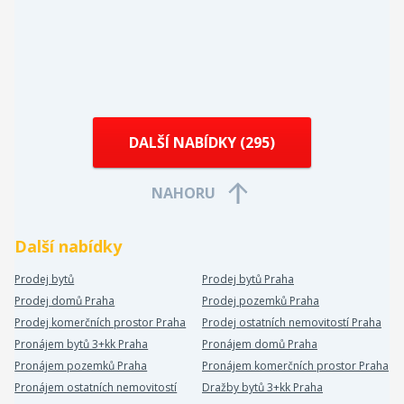
DALŠÍ NABÍDKY (
295
)
NAHORU
Další nabídky
Prodej bytů
Prodej bytů Praha
Prodej domů Praha
Prodej pozemků Praha
Prodej komerčních prostor Praha
Prodej ostatních nemovitostí Praha
Pronájem bytů 3+kk Praha
Pronájem domů Praha
Pronájem pozemků Praha
Pronájem komerčních prostor Praha
Pronájem ostatních nemovitostí
Dražby bytů 3+kk Praha