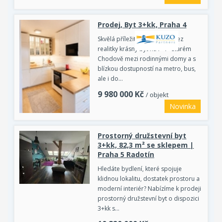
Prodej, Byt 3+kk, Praha 4
Skvělá příležitost pořídit si bez
realitky krásný byt na P 4 - Starém
Chodově mezi rodinnými domy a s
blízkou dostupností na metro, bus,
ale i do…
9 980 000
Kč
/ objekt
Novinka
Prostorný družstevní byt
3+kk, 82,3 m² se sklepem |
Praha 5 Radotín
Hledáte bydlení, které spojuje
klidnou lokalitu, dostatek prostoru a
moderní interiér? Nabízíme k prodeji
prostorný družstevní byt o dispozici
3+kk s…