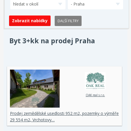
hledat v okolí
- Praha
DALŠÍ FILTRY
Byt 3+kk na prodej Praha
OAK real s.r.o.
Prodej zemědělské usedlosti 952 m2, pozemky o výměře
29 554 m2, Vrchotovy…