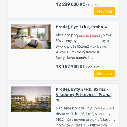
12 839 000
Kč
/ objekt
Novinka
Prodej, Byt 3+kk, Praha 4
Akce pro prvních 5 zájemců - Sleva
5% z ceny bytu. Novostavba bytu
3+kk o ploše 95,5m2 + 2x balkón
4,8m2 + 3m2 ve výstavbě u
Roztylského náměstí. …
13 167 300
Kč
/ objekt
Novinka
Prodej, Byty 3+kk, 85 m2 -
Viladomy Pitkovice - Praha
10
Nabízíme k prodeji byt 194-12-087 s
dispozicí 3+kk (85,3 m2) s balkony
(40,2 m2) v novém projektu Viladomy
Pitkovice v Praze 10 - Pitkovicích.…