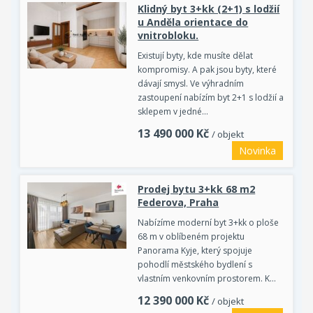
Klidný byt 3+kk (2+1) s lodžií
u Anděla orientace do
vnitrobloku.
Existují byty, kde musíte dělat
kompromisy. A pak jsou byty, které
dávají smysl. Ve výhradním
zastoupení nabízím byt 2+1 s lodžií a
sklepem v jedné…
13 490 000
Kč
/ objekt
Novinka
Prodej bytu 3+kk 68 m2
Federova, Praha
Nabízíme moderní byt 3+kk o ploše
68 m v oblíbeném projektu
Panorama Kyje, který spojuje
pohodlí městského bydlení s
vlastním venkovním prostorem. K…
12 390 000
Kč
/ objekt