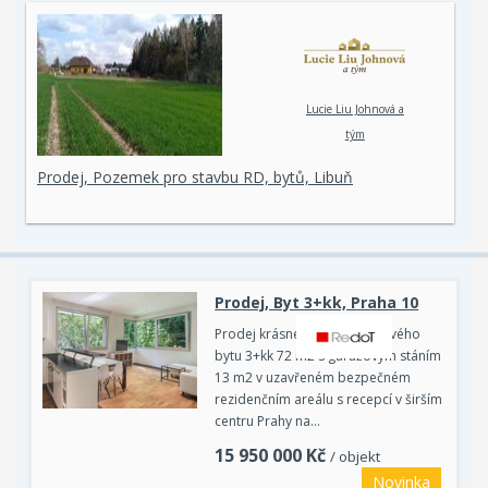
Lucie Liu Johnová a
tým
Prodej, Pozemek pro stavbu RD, bytů, Libuň
Prodej, Byt 3+kk, Praha 10
Prodej krásného bezbariérového
bytu 3+kk 72 m2 s garážovým stáním
13 m2 v uzavřeném bezpečném
rezidenčním areálu s recepcí v širším
centru Prahy na…
15 950 000
Kč
/ objekt
Novinka