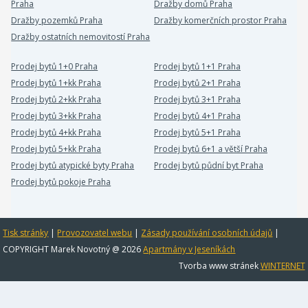
Praha
Dražby domů Praha
Dražby pozemků Praha
Dražby komerčních prostor Praha
Dražby ostatních nemovitostí Praha
Prodej bytů 1+0 Praha
Prodej bytů 1+1 Praha
Prodej bytů 1+kk Praha
Prodej bytů 2+1 Praha
Prodej bytů 2+kk Praha
Prodej bytů 3+1 Praha
Prodej bytů 3+kk Praha
Prodej bytů 4+1 Praha
Prodej bytů 4+kk Praha
Prodej bytů 5+1 Praha
Prodej bytů 5+kk Praha
Prodej bytů 6+1 a větší Praha
Prodej bytů atypické byty Praha
Prodej bytů půdní byt Praha
Prodej bytů pokoje Praha
Tisk stránky
|
Provozovatel webu
|
Zásady používání osobních údajů
|
COPYRIGHT Marek Novotný @ 2026
Apartmány v Jeseníkách
Tvorba www stránek
WINTERNET