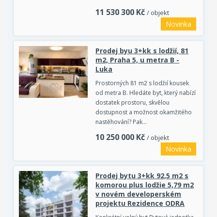
11 530 300
Kč
/ objekt
Novinka
Prodej byu 3+kk s lodžií, 81
m2, Praha 5, u metra B -
Luka
Prostorných 81 m2 s lodžií kousek
od metra B. Hledáte byt, který nabízí
dostatek prostoru, skvělou
dostupnost a možnost okamžitého
nastěhování? Pak…
10 250 000
Kč
/ objekt
Novinka
Prodej bytu 3+kk 92,5 m2 s
komorou plus lodžie 5,79 m2
v novém developerském
projektu Rezidence ODRA