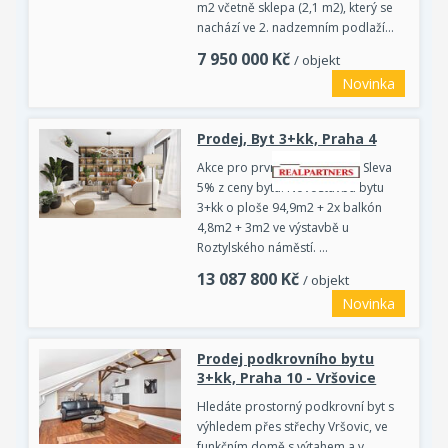
m2 včetně sklepa (2,1 m2), který se
nachází ve 2. nadzemním podlaží…
7 950 000
Kč
/ objekt
Novinka
Prodej, Byt 3+kk, Praha 4
Akce pro prvních 5 zájemců - Sleva
5% z ceny bytu. Novostavba bytu
3+kk o ploše 94,9m2 + 2x balkón
4,8m2 + 3m2 ve výstavbě u
Roztylského náměstí. …
13 087 800
Kč
/ objekt
Novinka
Prodej podkrovního bytu
3+kk, Praha 10 - Vršovice
Hledáte prostorný podkrovní byt s
výhledem přes střechy Vršovic, ve
funkčním domě s výtahem a v