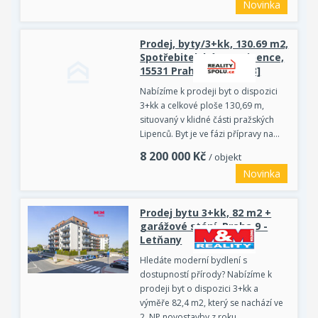
Novinka
Prodej, byty/3+kk, 130.69 m2,
Spotřebitelská 234, Lipence,
15531 Praha 5 [ID 84663]
Nabízíme k prodeji byt o dispozici
3+kk a celkové ploše 130,69 m,
situovaný v klidné části pražských
Lipenců. Byt je ve fázi přípravy na…
8 200 000
Kč
/ objekt
Novinka
Prodej bytu 3+kk, 82 m2 +
garážové stání, Praha 9 -
Letňany
Hledáte moderní bydlení s
dostupností přírody? Nabízíme k
prodeji byt o dispozici 3+kk a
výměře 82,4 m2, který se nachází ve
2. NP novostavby z roku…