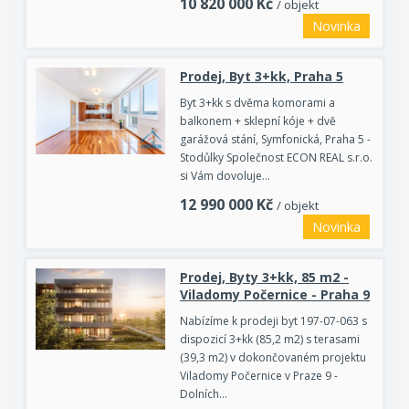
10 820 000
Kč
/ objekt
Novinka
Prodej, Byt 3+kk, Praha 5
Byt 3+kk s dvěma komorami a
balkonem + sklepní kóje + dvě
garážová stání, Symfonická, Praha 5 -
Stodůlky Společnost ECON REAL s.r.o.
si Vám dovoluje…
12 990 000
Kč
/ objekt
Novinka
Prodej, Byty 3+kk, 85 m2 -
Viladomy Počernice - Praha 9
Nabízíme k prodeji byt 197-07-063 s
dispozicí 3+kk (85,2 m2) s terasami
(39,3 m2) v dokončovaném projektu
Viladomy Počernice v Praze 9 -
Dolních…