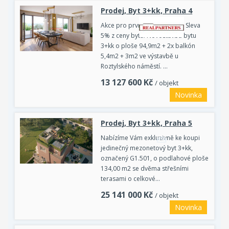
Prodej, Byt 3+kk, Praha 4
Akce pro prvních 5 zájemců - Sleva
5% z ceny bytu. Novostavba bytu
3+kk o ploše 94,9m2 + 2x balkón
5,4m2 + 3m2 ve výstavbě u
Roztylského náměstí. …
13 127 600
Kč
/ objekt
Novinka
Prodej, Byt 3+kk, Praha 5
Nabízíme Vám exkluzivně ke koupi
jedinečný mezonetový byt 3+kk,
označený G1.501, o podlahové ploše
134,00 m2 se dvěma střešními
terasami o celkové…
25 141 000
Kč
/ objekt
Novinka