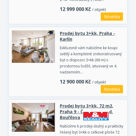
12 999 000
Kč
/ objekt
Novinka
Prodej bytu 3+kk, Praha -
Karlín
Exkluzivně vám nabízíme ke koupi
světlý a kompletně zrekonstruovaný
byt o dispozici 3+kk (66 m) s
prostornou lodžií, situovaný ve 4.
nadzemním…
12 900 000
Kč
/ objekt
Novinka
Prodej bytu 3+kk, 72 m2,
Praha 9 - Černý Most, ul.
Bouřilova
Nabízíme k prodeji útulný a prakticky
řešený byt 3+kk o celkové ploše 72