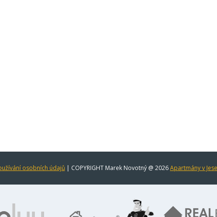
užívání osobních údajů
| COPYRIGHT Marek Novotný @ 2026
Apartmány v Jes