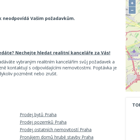
+
−
k neodpovídá Vašim požadavkům.
ledáte? Nechejte hledat realitní kanceláře za Vás!
adáváte vybraným realitním kancelářím svůj požadavek a
ě kontaktují s odpovídajícími nemovitostmi. Poptávka je
koliv pozměnit nebo zrušit.
TO
Prodej bytů Praha
Prodej pozemků Praha
Prodej ostatních nemovitostí Praha
Pronájem domů hrubé stavby Praha