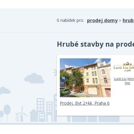
prodej domy
hrub
0 nabídek pro:
>
Hrubé stavby na prod
Lucie Liu John
tým
Prodej, Byt 2+kk, Praha 6