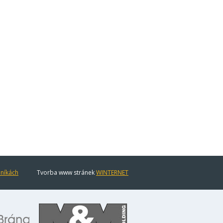
eníkách
Tvorba www stránek
WINTERNET