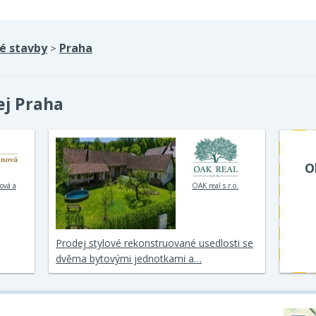
é stavby
Praha
>
ej Praha
O
ová a
OAK real s.r.o.
Prodej stylové rekonstruované usedlosti se
dvěma bytovými jednotkami a…