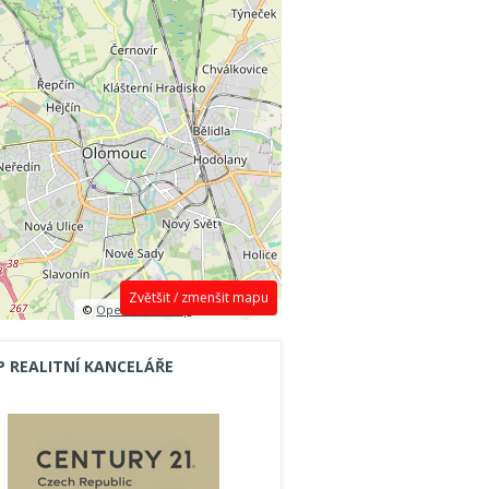
Zvětšit / zmenšit mapu
©
OpenStreetMap
contributors.
P REALITNÍ KANCELÁŘE