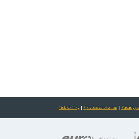
Tisk stránky
|
Provozovatel webu
|
Zásady po