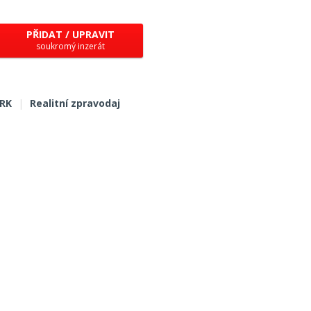
PŘIDAT / UPRAVIT
soukromý inzerát
 RK
|
Realitní zpravodaj