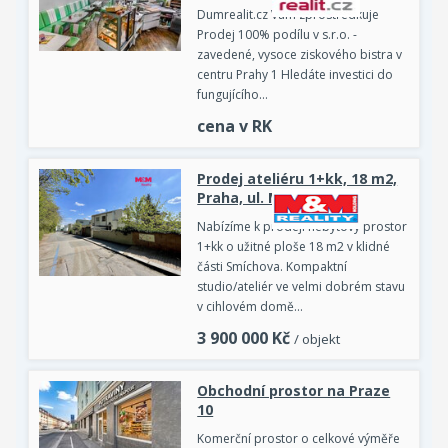
Dumrealit.cz Vám zprostředkuje
Prodej 100% podílu v s.r.o. -
zavedené, vysoce ziskového bistra v
centru Prahy 1 Hledáte investici do
fungujícího…
cena v RK
Prodej ateliéru 1+kk, 18 m2,
Praha, ul. Mošnova
Nabízíme k prodeji nebytový prostor
1+kk o užitné ploše 18 m2 v klidné
části Smíchova. Kompaktní
studio/ateliér ve velmi dobrém stavu
v cihlovém domě…
3 900 000
Kč
/ objekt
Obchodní prostor na Praze
10
Komerční prostor o celkové výměře