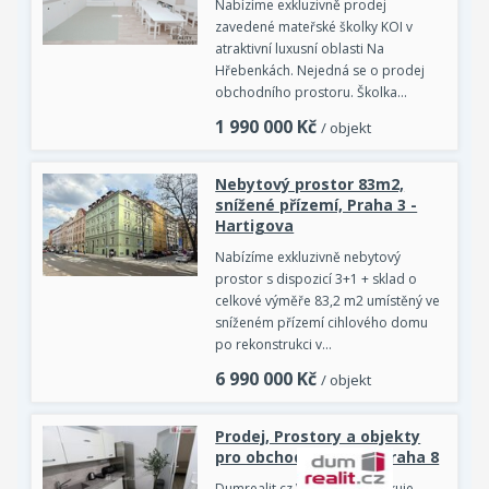
Nabízíme exkluzivně prodej
zavedené mateřské školky KOI v
atraktivní luxusní oblasti Na
Hřebenkách. Nejedná se o prodej
obchodního prostoru. Školka…
1 990 000
Kč
/ objekt
Nebytový prostor 83m2,
snížené přízemí, Praha 3 -
Hartigova
Nabízíme exkluzivně nebytový
prostor s dispozicí 3+1 + sklad o
celkové výměře 83,2 m2 umístěný ve
sníženém přízemí cihlového domu
po rekonstrukci v…
6 990 000
Kč
/ objekt
Prodej, Prostory a objekty
pro obchod a služby, Praha 8
Dumrealit.cz Vám zprostředkuje