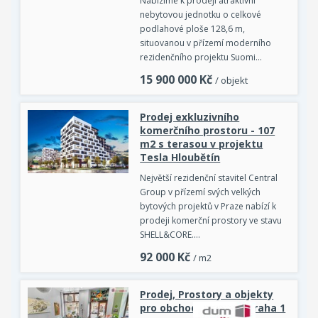
Nabízíme k prodeji atraktivní
nebytovou jednotku o celkové
podlahové ploše 128,6 m,
situovanou v přízemí moderního
rezidenčního projektu Suomi…
15 900 000
Kč
/ objekt
Prodej exkluzivního
komerčního prostoru - 107
m2 s terasou v projektu
Tesla Hloubětín
Největší rezidenční stavitel Central
Group v přízemí svých velkých
bytových projektů v Praze nabízí k
prodeji komerční prostory ve stavu
SHELL&CORE.…
92 000
Kč
/ m2
Prodej, Prostory a objekty
pro obchod a služby, Praha 1