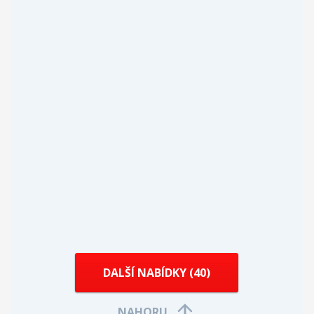
DALŠÍ NABÍDKY (
40
)
NAHORU