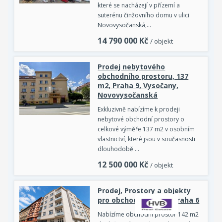
které se nacházejí v přízemí a
suterénu činžovního domu v ulici
Novovysočanská,…
14 790 000
Kč
/ objekt
Prodej nebytového
obchodního prostoru, 137
m2, Praha 9, Vysočany,
Novovysočanská
Exkluzivně nabízíme k prodeji
nebytové obchodní prostory o
celkové výměře 137 m2 v osobním
vlastnictví, které jsou v současnosti
dlouhodobě …
12 500 000
Kč
/ objekt
Prodej, Prostory a objekty
pro obchod a služby, Praha 6
Nabízíme obchodní prostor 142 m2