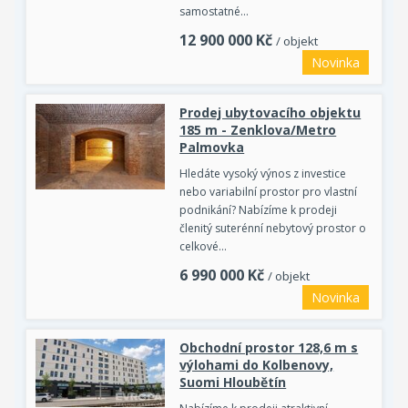
samostatné…
12 900 000
Kč
/ objekt
Novinka
Prodej ubytovacího objektu
185 m - Zenklova/Metro
Palmovka
Hledáte vysoký výnos z investice
nebo variabilní prostor pro vlastní
podnikání? Nabízíme k prodeji
členitý suterénní nebytový prostor o
celkové…
6 990 000
Kč
/ objekt
Novinka
Obchodní prostor 128,6 m s
výlohami do Kolbenovy,
Suomi Hloubětín