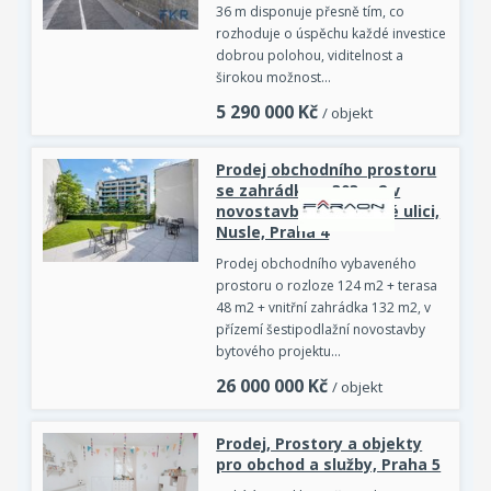
36 m disponuje přesně tím, co
rozhoduje o úspěchu každé investice
dobrou polohou, viditelnost a
širokou možnost…
5 290 000
Kč
/ objekt
Prodej obchodního prostoru
se zahrádkou, 303 m2 v
novostavbě v Nuselské ulici,
Nusle, Praha 4
Prodej obchodního vybaveného
prostoru o rozloze 124 m2 + terasa
48 m2 + vnitřní zahrádka 132 m2, v
přízemí šestipodlažní novostavby
bytového projektu…
26 000 000
Kč
/ objekt
Prodej, Prostory a objekty
pro obchod a služby, Praha 5