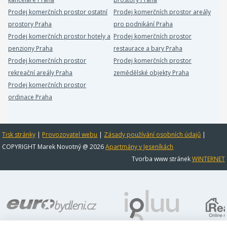
Prodej komerčních prostor ostatní
Prodej komerčních prostor areály
prostory Praha
pro podnikání Praha
Prodej komerčních prostor hotely a
Prodej komerčních prostor
penziony Praha
restaurace a bary Praha
Prodej komerčních prostor
Prodej komerčních prostor
rekreační areály Praha
zemědělské objekty Praha
Prodej komerčních prostor
ordinace Praha
Tisk stránky
|
Provozovatel webu
|
Zásady používání osobních údajů
|
COPYRIGHT Marek Novotný @ 2026
Apartmány v Jeseníkách
Tvorba www stránek
WINTERNET