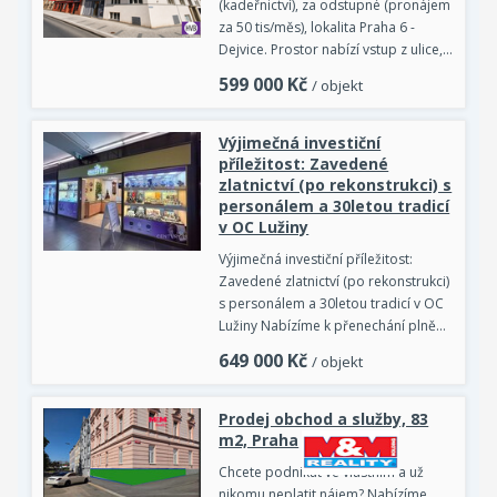
(kadeřnictví), za odstupné (pronájem
za 50 tis/měs), lokalita Praha 6 -
Dejvice. Prostor nabízí vstup z ulice,…
599 000
Kč
/ objekt
Výjimečná investiční
příležitost: Zavedené
zlatnictví (po rekonstrukci) s
personálem a 30letou tradicí
v OC Lužiny
Výjimečná investiční příležitost:
Zavedené zlatnictví (po rekonstrukci)
s personálem a 30letou tradicí v OC
Lužiny Nabízíme k přenechání plně…
649 000
Kč
/ objekt
Prodej obchod a služby, 83
m2, Praha
Chcete podnikat ve vlastním a už
nikomu neplatit nájem? Nabízíme