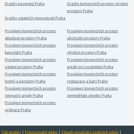
Dražby pozemků Praha
Dražby komerčních prostor výrobní
prostory Praha
Dražby ostatních nemovitostí Praha
Pronájem komerčních prostor
Pronájem komerčních prostor
skladové prostory Praha
obchodní prostory Praha
Pronájem komerčních prostor
Pronájem komerčních prostor
kanceláře Praha
výrobní prostory Praha
Pronájem komerčních prostor
Pronájem komerčních prostor
ostatní prostory Praha
areály pro podnikání Praha
Pronájem komerčních prostor
Pronájem komerčních prostor
hotely a penziony Praha
restaurace a bary Praha
Pronájem komerčních prostor
Pronájem komerčních prostor
rekreační areály Praha
zemědělské objekty Praha
Pronájem komerčních prostor
ordinace Praha
Tisk stránky
|
Provozovatel webu
|
Zásady používání osobních údajů
|