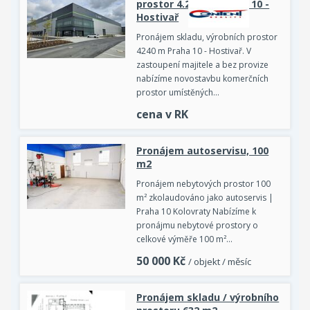
prostor 4.240 m, Praha 10 -
Hostivař
Pronájem skladu, výrobních prostor
4240 m Praha 10 - Hostivař. V
zastoupení majitele a bez provize
nabízíme novostavbu komerčních
prostor umístěných…
cena v RK
Pronájem autoservisu, 100
m2
Pronájem nebytových prostor 100
m² zkolaudováno jako autoservis |
Praha 10 Kolovraty Nabízíme k
pronájmu nebytové prostory o
celkové výměře 100 m²…
50 000
Kč
/ objekt / měsíc
Pronájem skladu / výrobního