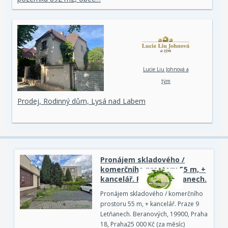
Lucie Liu Johnová a
tým
Prodej, Rodinný dům, Lysá nad Labem
Pronájem skladového /
komerčního prostoru 55 m, +
kancelář. Praze 9 Letňanech.
Pronájem skladového / komerčního
prostoru 55 m, + kancelář. Praze 9
Letňanech. Beranových, 19900, Praha
18, Praha25 000 Kč (za měsíc)