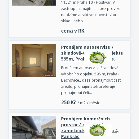
11521 m Praha 10 - Hostivař. V
zastoupení majitele a bez provize
nabízíme atraktivní novostavbu
skladu nebo…
cena v RK
Pronájem autoservisu /
skladově-výrobního objektu
595m, Praha -Běchovice.
Pronájem autoservisu / skladově-
výrobního objektu 595 m, Praha -
Běchovice., dase pronajmout cast
areálu, pronajímateli preferuje
pronajmout čelí…
250
Kč
/ m2 / měsíc
Pronájem komerčních
prostor / zavedené
zámečnické dílny Praha 4,
Pankrác