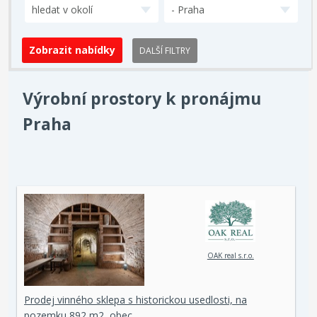
hledat v okolí
- Praha
DALŠÍ FILTRY
Výrobní prostory k pronájmu
Praha
OAK real s.r.o.
Prodej vinného sklepa s historickou usedlosti, na
pozemku 892 m2, obec…