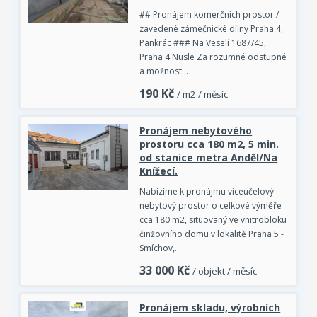
## Pronájem komerčních prostor /
zavedené zámečnické dílny Praha 4,
Pankrác ### Na Veselí 1687/45,
Praha 4 Nusle Za rozumné odstupné
a možnost…
190
Kč
/ m2 / měsíc
Pronájem nebytového
prostoru cca 180 m2, 5 min.
od stanice metra Anděl/Na
Knížecí.
Nabízíme k pronájmu víceúčelový
nebytový prostor o celkové výměře
cca 180 m2, situovaný ve vnitrobloku
činžovního domu v lokalitě Praha 5 -
Smíchov,…
33 000
Kč
/ objekt / měsíc
Pronájem skladu, výrobních