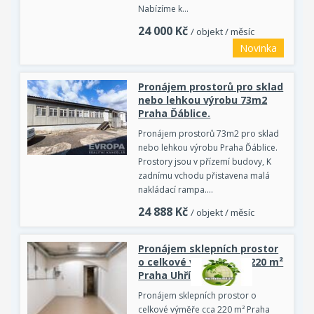
Nabízíme k…
24 000
Kč
/ objekt / měsíc
Novinka
Pronájem prostorů pro sklad
nebo lehkou výrobu 73m2
Praha Ďáblice.
Pronájem prostorů 73m2 pro sklad
nebo lehkou výrobu Praha Ďáblice.
Prostory jsou v přízemí budovy, K
zadnímu vchodu přistavena malá
nakládací rampa.…
24 888
Kč
/ objekt / měsíc
Pronájem sklepních prostor
o celkové výměře cca 220 m²
Praha Uhříněves
Pronájem sklepních prostor o
celkové výměře cca 220 m² Praha