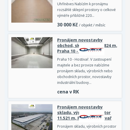
Uhříněves Nabízím k pronájmu
rozsáhlé sklepní prostory o celkové
výměře přibližně 220…
30 000
Kč
/ objekt / měsíc
Pronájem novostavby
obchod, sklad, výroba 824 m,
Praha 10 - Hostivař
Praha 10 - Hostivař. V zastoupení
majitele a bez provize nabízíme
pronájem skladu, výrobních nebo
obchodních prostor, novostavby
industriální budovy…
cena v RK
Pronájem novostavby
skladu, výrobních prostor
11.521 m, Praha - Hostivař
Pronájem skladu, výrobních prostor