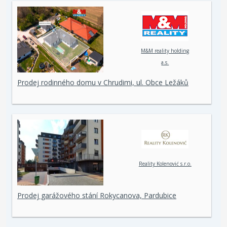
M&M reality holding
a.s.
Prodej rodinného domu v Chrudimi, ul. Obce Ležáků
Reality Kolenović s.r.o.
Prodej garážového stání Rokycanova, Pardubice