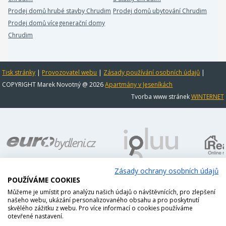
Prodej domů hrubé stavby Chrudim
Prodej domů ubytování Chrudim
Prodej domů vícegenerační domy
Chrudim
Tisk stránky
|
Provozovatel webu
|
Zásady používání osobních údajů
|
COPYRIGHT Marek Novotný @ 2026
Apartmány v Jeseníkách
Tvorba www stránek
WINTERNET
Zásady ochrany osobních údajů
POUŽÍVÁME COOKIES
Můžeme je umístit pro analýzu našich údajů o návštěvnících, pro zlepšení
našeho webu, ukázání personalizovaného obsahu a pro poskytnutí
skvělého zážitku z webu. Pro více informací o cookies používáme
otevřené nastavení.