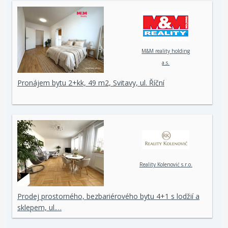
M&M reality holding
a.s.
Pronájem bytu 2+kk, 49 m2, Svitavy, ul. Říční
Reality Kolenović s.r.o.
Prodej prostorného, bezbariérového bytu 4+1 s lodžií a
sklepem, ul.…