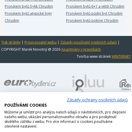
Pronájem bytů 5+kk Chrudim
Pronájem bytů 6+1 a větší Chrudim
Pronájem bytů atypické byty
Pronájem bytů půdní byt Chrudim
Chrudim
Pronájem bytů pokoje Chrudim
Tisk stránky
|
Provozovatel webu
|
Zásady používání osobních údajů
|
COPYRIGHT Marek Novotný @ 2026
Apartmány v Jeseníkách
Tvorba www stránek
WINTERNET
Zásady ochrany osobních údajů
POUŽÍVÁME COOKIES
Můžeme je umístit pro analýzu našich údajů o návštěvnících, pro zlepšení
našeho webu, ukázání personalizovaného obsahu a pro poskytnutí
skvělého zážitku z webu. Pro více informací o cookies používáme
otevřené nastavení.