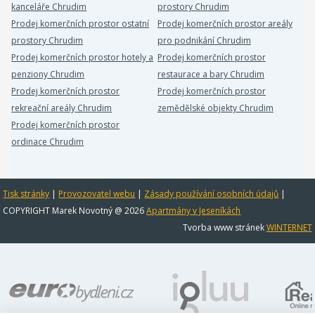
kanceláře Chrudim
prostory Chrudim
Prodej komerčních prostor ostatní
Prodej komerčních prostor areály
prostory Chrudim
pro podnikání Chrudim
Prodej komerčních prostor hotely a
Prodej komerčních prostor
penziony Chrudim
restaurace a bary Chrudim
Prodej komerčních prostor
Prodej komerčních prostor
rekreační areály Chrudim
zemědělské objekty Chrudim
Prodej komerčních prostor
ordinace Chrudim
Tisk stránky
|
Provozovatel webu
|
Zásady používání osobních údajů
|
COPYRIGHT Marek Novotný @ 2026
Apartmány v Jeseníkách
Tvorba www stránek
WINTERNET