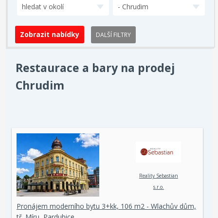
hledat v okolí
- Chrudim
DALŠÍ FILTRY
Restaurace a bary na prodej
Chrudim
Reality Sebastian
s.r.o.
Pronájem moderního bytu 3+kk, 106 m2 - Wlachův dům,
tř. Míru, Pardubice