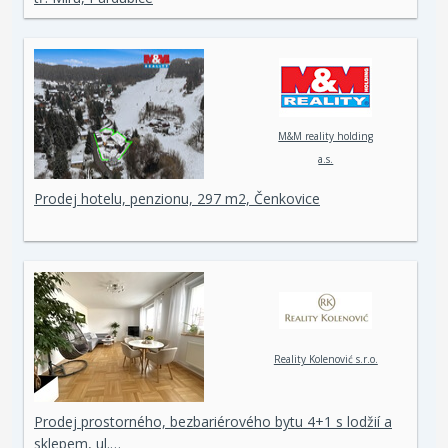
M&M reality holding
a.s.
Prodej hotelu, penzionu, 297 m2, Čenkovice
Reality Kolenović s.r.o.
Prodej prostorného, bezbariérového bytu 4+1 s lodžií a
sklepem, ul.…