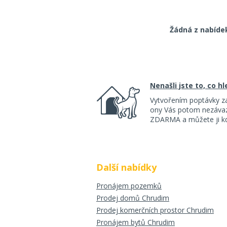
Žádná z nabíde
Nenašli jste to, co h
Vytvořením poptávky z
ony Vás potom nezávazn
ZDARMA a můžete ji kdy
Další nabídky
Pronájem pozemků
Prodej domů Chrudim
Prodej komerčních prostor Chrudim
Pronájem bytů Chrudim