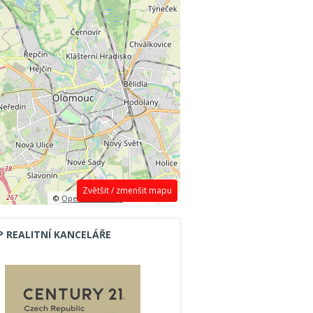
Zvětšit / zmenšit mapu
©
OpenStreetMap
contributors.
P REALITNÍ KANCELÁŘE