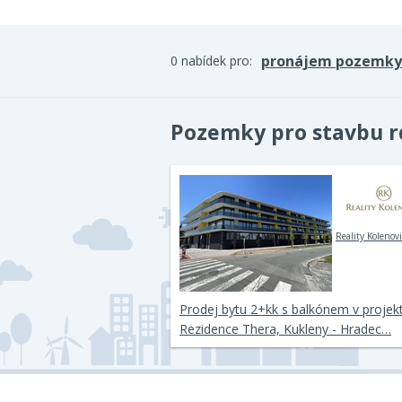
pronájem pozemky
0 nabídek pro:
Pozemky pro stavbu r
Reality Kolenović
Prodej bytu 2+kk s balkónem v projek
Rezidence Thera, Kukleny - Hradec…