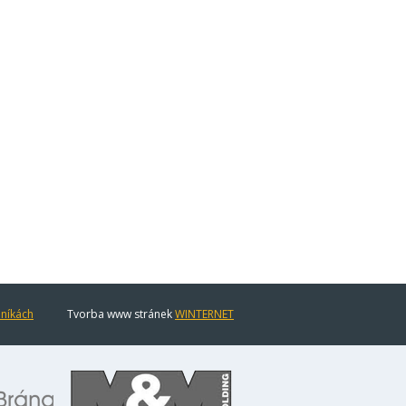
eníkách
Tvorba www stránek
WINTERNET