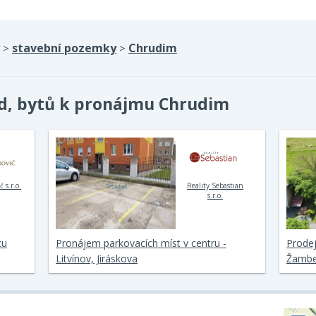
stavební pozemky
Chrudim
>
>
d, bytů k pronájmu Chrudim
 s.r.o.
Reality Sebastian
s.r.o.
tu
Pronájem parkovacích míst v centru -
Prodej
Litvínov, Jiráskova
Žambe