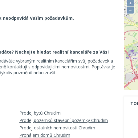
+
−
k neodpovídá Vašim požadavkům.
ledáte? Nechejte hledat realitní kanceláře za Vás!
adáváte vybraným realitním kancelářím svůj požadavek a
ě kontaktují s odpovídajícími nemovitostmi. Poptávka je
koliv pozměnit nebo zrušit.
TO
Prodej bytů Chrudim
Prodej pozemků stavební pozemky Chrudim
Prodej ostatních nemovitostí Chrudim
Pronájem domů Chrudim