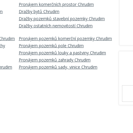
Pronájem komerčních prostor Chrudim
im
Dražby bytů Chrudim
Dražby pozemků stavební pozemky Chrudim
Dražby ostatních nemovitostí Chrudim
Chrudim
Pronájem pozemků komerční pozemky Chrudim
chy
Pronájem pozemků pole Chrudim
Pronájem pozemků louky a pastviny Chrudim
Pronájem pozemků zahrady Chrudim
hrudim
Pronájem pozemků sady, vinice Chrudim