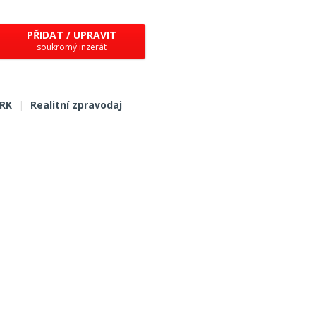
PŘIDAT / UPRAVIT
soukromý inzerát
 RK
|
Realitní zpravodaj