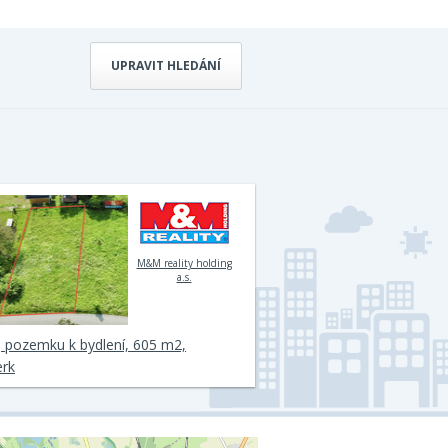
UPRAVIT HLEDÁNÍ
M&M reality holding
a.s.
 pozemku k bydlení, 605 m2,
rk