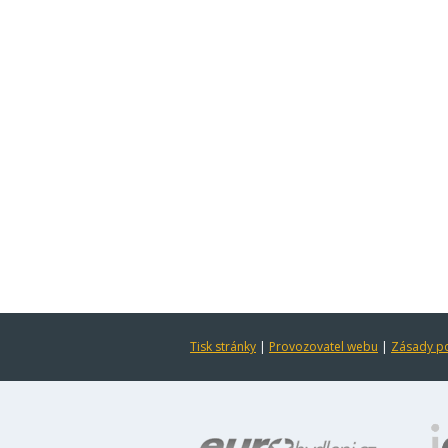
Tisk stránky
|
Provozovatel webu
|
Zásady po