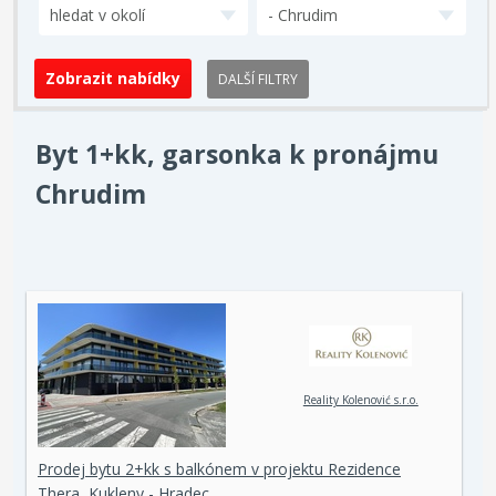
hledat v okolí
- Chrudim
DALŠÍ FILTRY
Byt 1+kk, garsonka k pronájmu
Chrudim
Reality Kolenović s.r.o.
Prodej bytu 2+kk s balkónem v projektu Rezidence
Thera, Kukleny - Hradec…