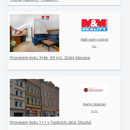
M&M reality holding
a.s.
Pronájem bytu 3+kk, 69 m2, Dolní Morava
Reality Sebastian
s.r.o.
Pronájem bytu 1+1 v Teplicích ulice Dlouhá