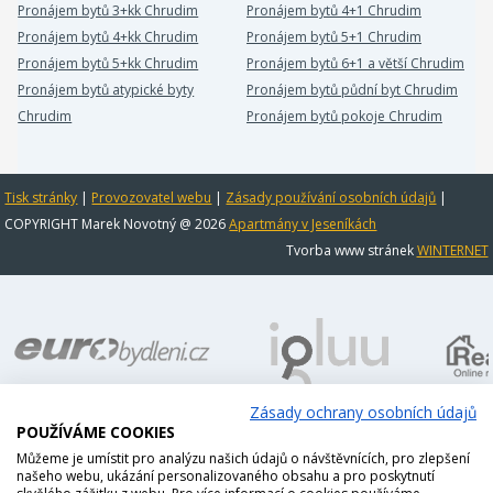
Pronájem bytů 3+kk Chrudim
Pronájem bytů 4+1 Chrudim
Pronájem bytů 4+kk Chrudim
Pronájem bytů 5+1 Chrudim
Pronájem bytů 5+kk Chrudim
Pronájem bytů 6+1 a větší Chrudim
Pronájem bytů atypické byty
Pronájem bytů půdní byt Chrudim
Chrudim
Pronájem bytů pokoje Chrudim
Tisk stránky
|
Provozovatel webu
|
Zásady používání osobních údajů
|
COPYRIGHT Marek Novotný @ 2026
Apartmány v Jeseníkách
Tvorba www stránek
WINTERNET
Zásady ochrany osobních údajů
POUŽÍVÁME COOKIES
Můžeme je umístit pro analýzu našich údajů o návštěvnících, pro zlepšení
našeho webu, ukázání personalizovaného obsahu a pro poskytnutí