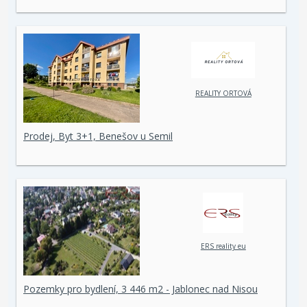
REALITY ORTOVÁ
Prodej, Byt 3+1, Benešov u Semil
ERS reality eu
Pozemky pro bydlení, 3 446 m2 - Jablonec nad Nisou