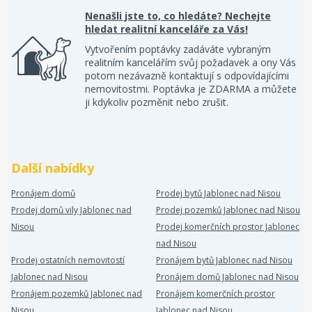
Nenašli jste to, co hledáte? Nechejte
hledat realitní kanceláře za Vás!
Vytvořením poptávky zadáváte vybraným
realitním kancelářím svůj požadavek a ony Vás
potom nezávazně kontaktují s odpovídajícími
nemovitostmi. Poptávka je ZDARMA a můžete
ji kdykoliv pozměnit nebo zrušit.
Další nabídky
Pronájem domů
Prodej bytů Jablonec nad Nisou
Prodej domů vily Jablonec nad
Prodej pozemků Jablonec nad Nisou
Nisou
Prodej komerčních prostor Jablonec
nad Nisou
Prodej ostatních nemovitostí
Pronájem bytů Jablonec nad Nisou
Jablonec nad Nisou
Pronájem domů Jablonec nad Nisou
Pronájem pozemků Jablonec nad
Pronájem komerčních prostor
Nisou
Jablonec nad Nisou