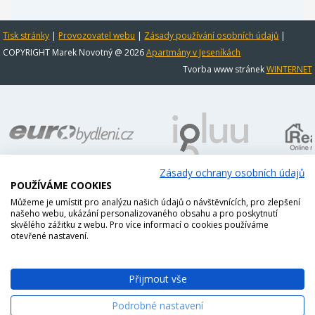
Tisk stránky
|
Provozovatel webu
|
Zásady používání osobních údajů
|
COPYRIGHT Marek Novotný @ 2026
Apartmány v Jeseníkách
Tvorba www stránek
WINTERNET
Zásady ochrany osobních údajů
POUŽÍVÁME COOKIES
Můžeme je umístit pro analýzu našich údajů o návštěvnících, pro zlepšení
našeho webu, ukázání personalizovaného obsahu a pro poskytnutí
skvělého zážitku z webu. Pro více informací o cookies používáme
otevřené nastavení.
Přijmout vše
Podrobné nastavení