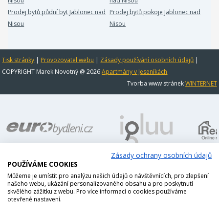
Nisou
nad Nisou
Prodej bytů půdní byt Jablonec nad
Prodej bytů pokoje Jablonec nad
Nisou
Nisou
Tisk stránky
|
Provozovatel webu
|
Zásady používání osobních údajů
|
COPYRIGHT Marek Novotný @ 2026
Apartmány v Jeseníkách
Tvorba www stránek
WINTERNET
Zásady ochrany osobních údajů
POUŽÍVÁME COOKIES
Můžeme je umístit pro analýzu našich údajů o návštěvnících, pro zlepšení
našeho webu, ukázání personalizovaného obsahu a pro poskytnutí
skvělého zážitku z webu. Pro více informací o cookies používáme
otevřené nastavení.