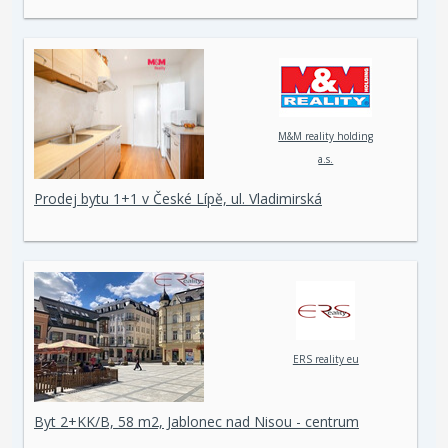
M&M reality holding
a.s.
Prodej bytu 1+1 v České Lípě, ul. Vladimirská
ERS reality eu
Byt 2+KK/B, 58 m2, Jablonec nad Nisou - centrum