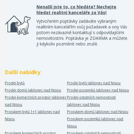
Nenašli jste to, co hledáte? Nechejte
hledat realitní kanceláře za Vás!
Vytvořením poptávky zadáváte vybraným
realitním kancelářím svůj požadavek a ony Vás
potom nezávazně kontaktují s odpovídajícími
nemovitostmi. Poptávka je ZDARMA a můžete
ji kdykoliv pozměnit nebo zrušit.
Další nabídky
Prodej bytů
Prodej bytů Jablonec nad Nisou
Prodej domů Jablonec nad Nisou
Prodej pozemků Jablonec nad Nisou
Prodej komerčních prostor Jablonec
Prodej ostatních nemovitostí
nad Nisou
Jablonec nad Nisou
Pronájem bytů 1+1 Jablonec nad
Pronájem domů Jablonec nad Nisou
Nisou
Pronájem pozemků Jablonec nad
Nisou
Pronájem komerčních prostor
Pronájem ostatních nemovitostí