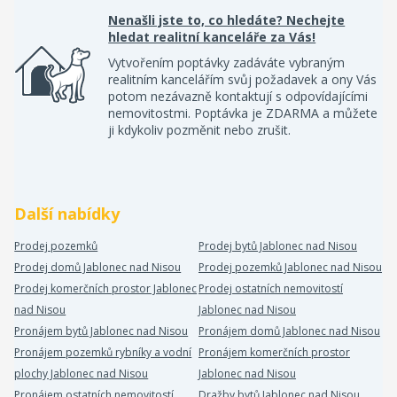
Nenašli jste to, co hledáte? Nechejte
hledat realitní kanceláře za Vás!
Vytvořením poptávky zadáváte vybraným
realitním kancelářím svůj požadavek a ony Vás
potom nezávazně kontaktují s odpovídajícími
nemovitostmi. Poptávka je ZDARMA a můžete
ji kdykoliv pozměnit nebo zrušit.
Další nabídky
Prodej pozemků
Prodej bytů Jablonec nad Nisou
Prodej domů Jablonec nad Nisou
Prodej pozemků Jablonec nad Nisou
Prodej komerčních prostor Jablonec
Prodej ostatních nemovitostí
nad Nisou
Jablonec nad Nisou
Pronájem bytů Jablonec nad Nisou
Pronájem domů Jablonec nad Nisou
Pronájem pozemků rybníky a vodní
Pronájem komerčních prostor
plochy Jablonec nad Nisou
Jablonec nad Nisou
Pronájem ostatních nemovitostí
Dražby bytů Jablonec nad Nisou