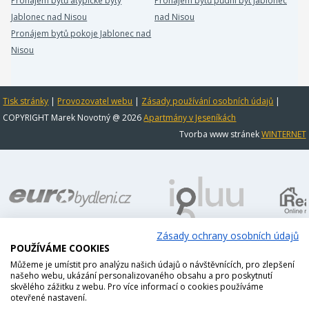
Pronájem bytů atypické byty
Pronájem bytů půdní byt Jablonec
Jablonec nad Nisou
nad Nisou
Pronájem bytů pokoje Jablonec nad
Nisou
Tisk stránky
|
Provozovatel webu
|
Zásady používání osobních údajů
|
COPYRIGHT Marek Novotný @ 2026
Apartmány v Jeseníkách
Tvorba www stránek
WINTERNET
Zásady ochrany osobních údajů
POUŽÍVÁME COOKIES
Můžeme je umístit pro analýzu našich údajů o návštěvnících, pro zlepšení
našeho webu, ukázání personalizovaného obsahu a pro poskytnutí
skvělého zážitku z webu. Pro více informací o cookies používáme
otevřené nastavení.