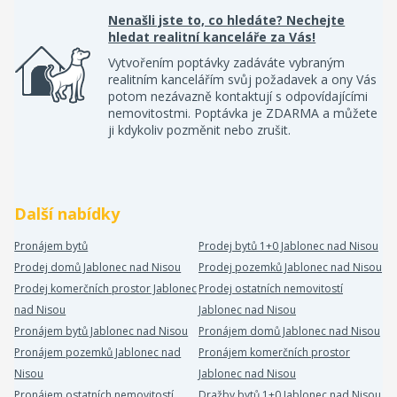
Nenašli jste to, co hledáte? Nechejte
hledat realitní kanceláře za Vás!
Vytvořením poptávky zadáváte vybraným
realitním kancelářím svůj požadavek a ony Vás
potom nezávazně kontaktují s odpovídajícími
nemovitostmi. Poptávka je ZDARMA a můžete
ji kdykoliv pozměnit nebo zrušit.
Další nabídky
Pronájem bytů
Prodej bytů 1+0 Jablonec nad Nisou
Prodej domů Jablonec nad Nisou
Prodej pozemků Jablonec nad Nisou
Prodej komerčních prostor Jablonec
Prodej ostatních nemovitostí
nad Nisou
Jablonec nad Nisou
Pronájem bytů Jablonec nad Nisou
Pronájem domů Jablonec nad Nisou
Pronájem pozemků Jablonec nad
Pronájem komerčních prostor
Nisou
Jablonec nad Nisou
Pronájem ostatních nemovitostí
Dražby bytů 1+0 Jablonec nad Nisou