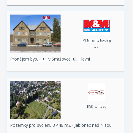
M&M reality holding
a.s.
Pronájem bytu 1+1 v Smržovce, ul. Hlavní
ERS reality eu
Pozemky pro bydlení, 3 446 m2 - Jablonec nad Nisou