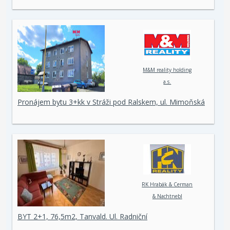
M&M reality holding
a.s.
Pronájem bytu 3+kk v Stráži pod Ralskem, ul. Mimoňská
RK Hrabák & Cerman
& Nachtnebl
BYT 2+1, 76,5m2, Tanvald. Ul. Radniční