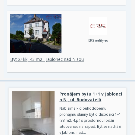
ERS reality eu
Byt 2+kk, 43 m2 - Jablonec nad Nisou
Pronájem bytu 1+1 v Jablonci
n.N., ul. Budovatelů
Nabízíme k dlouhodobému
pronájmu slunný byt o dispozici 1+1
(33 m2, 4.p.) s prostornou lodžií
situovanou na západ. Byt se nachází
v Jablonci nad…