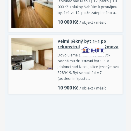
Jablonec nad Nisou | 12. patro | 10
000 Kč + služby Nabízím k pronájmu
byt 1+1 ve 12. patře zatepleného a…
10 000
Kč
/ objekt / měsíc
Velmi pěkný byt 1+1 po
rekonstrukci, ul. Jeronýmova
Dovolujeme si Vám nabídnout k
podnájmu družstevní byt 1+1 v
Jablonci nad Nisou, ulice Jeronýmova
3289/19. Byt se nachází v 7.
(posledním) patře…
10 900
Kč
/ objekt / měsíc