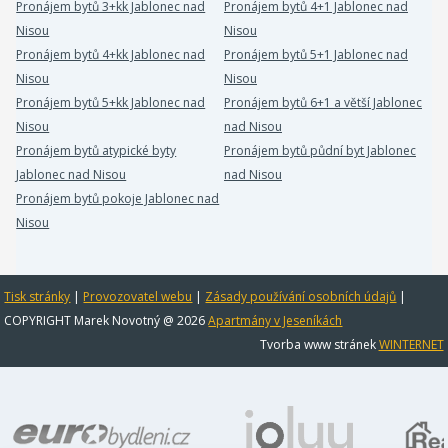
Pronájem bytů 3+kk Jablonec nad
Pronájem bytů 4+1 Jablonec nad
Nisou
Nisou
Pronájem bytů 4+kk Jablonec nad
Pronájem bytů 5+1 Jablonec nad
Nisou
Nisou
Pronájem bytů 5+kk Jablonec nad
Pronájem bytů 6+1 a větší Jablonec
Nisou
nad Nisou
Pronájem bytů atypické byty
Pronájem bytů půdní byt Jablonec
Jablonec nad Nisou
nad Nisou
Pronájem bytů pokoje Jablonec nad
Nisou
Tisk stránky
|
Provozovatel webu
|
Zásady používání osobních údajů
|
COPYRIGHT Marek Novotný @ 2026
Apartmány v Jeseníkách
Tvorba www stránek
WINTERNET