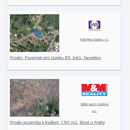
HVB Real Estate s.r.o.
Prodej, Pozemek pro stavbu RD, bytů, Neveklov
M&M reality holding
a.s.
Prodej pozemku k bydlení, 1701 m2, Jílové u Prahy