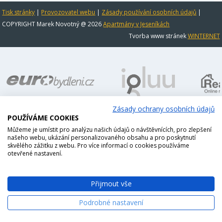
Tisk stránky
|
Provozovatel webu
|
Zásady používání osobních údajů
|
COPYRIGHT Marek Novotný @ 2026
Apartmány v Jeseníkách
Tvorba www stránek
WINTERNET
Zásady ochrany osobních údajů
POUŽÍVÁME COOKIES
Můžeme je umístit pro analýzu našich údajů o návštěvnících, pro zlepšení
našeho webu, ukázání personalizovaného obsahu a pro poskytnutí
skvělého zážitku z webu. Pro více informací o cookies používáme
otevřené nastavení.
Přijmout vše
Podrobné nastavení