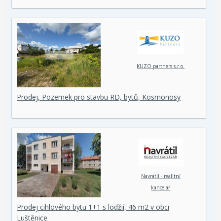
KUZO partners s.r.o.
Prodej, Pozemek pro stavbu RD, bytů, Kosmonosy
Navrátil - realitní
kancelář
Prodej cihlového bytu 1+1 s lodžií, 46 m2 v obci
Luštěnice