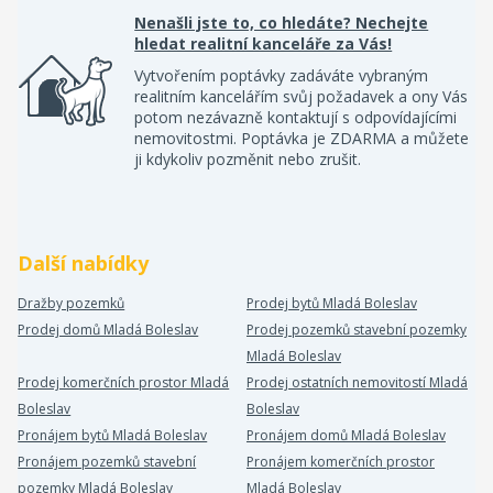
Nenašli jste to, co hledáte? Nechejte
hledat realitní kanceláře za Vás!
Vytvořením poptávky zadáváte vybraným
realitním kancelářím svůj požadavek a ony Vás
potom nezávazně kontaktují s odpovídajícími
nemovitostmi. Poptávka je ZDARMA a můžete
ji kdykoliv pozměnit nebo zrušit.
Další nabídky
Dražby pozemků
Prodej bytů Mladá Boleslav
Prodej domů Mladá Boleslav
Prodej pozemků stavební pozemky
Mladá Boleslav
Prodej komerčních prostor Mladá
Prodej ostatních nemovitostí Mladá
Boleslav
Boleslav
Pronájem bytů Mladá Boleslav
Pronájem domů Mladá Boleslav
Pronájem pozemků stavební
Pronájem komerčních prostor
pozemky Mladá Boleslav
Mladá Boleslav