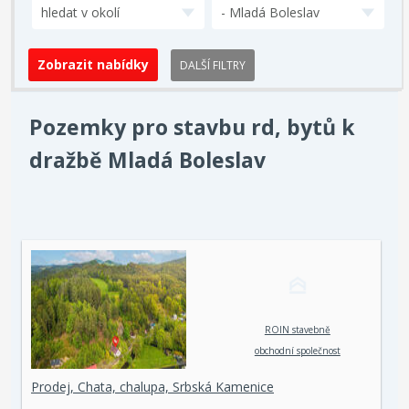
hledat v okolí
- Mladá Boleslav
DALŠÍ FILTRY
Pozemky pro stavbu rd, bytů k
dražbě Mladá Boleslav
ROIN stavebně
obchodní společnost
spol. s r. o.
Prodej, Chata, chalupa, Srbská Kamenice