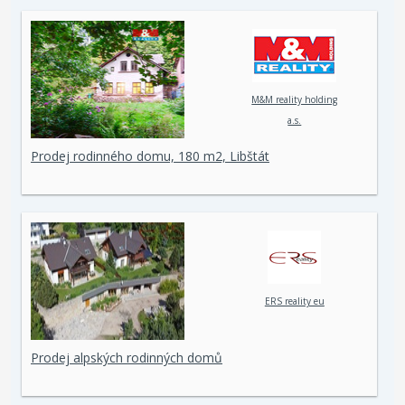
M&M reality holding
a.s.
Prodej rodinného domu, 180 m2, Libštát
ERS reality eu
Prodej alpských rodinných domů