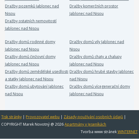
Dražby pozemků Jablonec nad
Dražby komerčních prostor
Nisou
Jablonec nad Nisou
Dražby ostatních nemovitostí
Jablonec nad Nisou
Dražby domů rodinné domy
Dražby domů vily Jablonec nad
Jablonec nad Nisou
Nisou
Dražby domů činžovní domy
Dražby domů chaty a chalupy
Jablonec nad Nisou
Jablonec nad Nisou
Dražby domů zemědělské usedlosti
Dražby domů hrubé stavby Jablonec
a statky Jablonec nad Nisou
nad Nisou
Dražby domů ubytování Jablonec
Dražby domů vícegenerační domy
nad Nisou
Jablonec nad Nisou
Tisk stránky
|
Provozovatel webu
|
Zásady používání osobních údajů
|
COPYRIGHT Marek Novotný @ 2026
Apartmány v Jeseníkách
Tvorba www stránek
WINTERNET