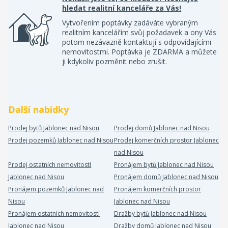
hledat realitní kanceláře za Vás!
Vytvořením poptávky zadáváte vybraným
realitním kancelářím svůj požadavek a ony Vás
potom nezávazně kontaktují s odpovídajícími
nemovitostmi. Poptávka je ZDARMA a můžete
ji kdykoliv pozměnit nebo zrušit.
Další nabídky
Prodej bytů Jablonec nad Nisou
Prodej domů Jablonec nad Nisou
Prodej pozemků Jablonec nad Nisou
Prodej komerčních prostor Jablonec
nad Nisou
Prodej ostatních nemovitostí
Pronájem bytů Jablonec nad Nisou
Jablonec nad Nisou
Pronájem domů Jablonec nad Nisou
Pronájem pozemků Jablonec nad
Pronájem komerčních prostor
Nisou
Jablonec nad Nisou
Pronájem ostatních nemovitostí
Dražby bytů Jablonec nad Nisou
Jablonec nad Nisou
Dražby domů Jablonec nad Nisou