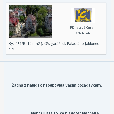
RK Hrabák & Cerman
& Nachtnebl
Byt 4+1/B (125 m2 ), OV, garáž, ul. Palackého Jablonec
n.N.
Žádná z nabídek neodpovídá Vašim požadavkům.
Nenašli jste to, co hledáte? Nechejte