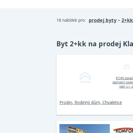
prodej byty
2+kk
18 nabídek pro:
>
Byt 2+kk na prodej Kl
ROIN stave
obchodní spol
spol. s r. o
Prodej, Rodinný dům, Chvaletice