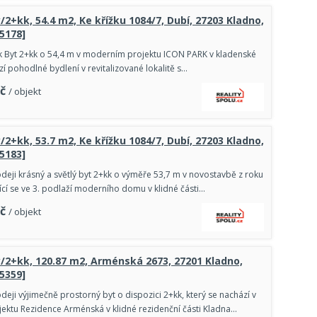
/2+kk, 54.4 m2, Ke křížku 1084/7, Dubí, 27203 Kladno,
85178]
k Byt 2+kk o 54,4 m v moderním projektu ICON PARK v kladenské
zí pohodlné bydlení v revitalizované lokalitě s…
č
/ objekt
/2+kk, 53.7 m2, Ke křížku 1084/7, Dubí, 27203 Kladno,
85183]
deji krásný a světlý byt 2+kk o výměře 53,7 m v novostavbě z roku
ící se ve 3. podlaží moderního domu v klidné části…
č
/ objekt
y/2+kk, 120.87 m2, Arménská 2673, 27201 Kladno,
85359]
eji výjimečně prostorný byt o dispozici 2+kk, který se nachází v
ktu Rezidence Arménská v klidné rezidenční části Kladna…