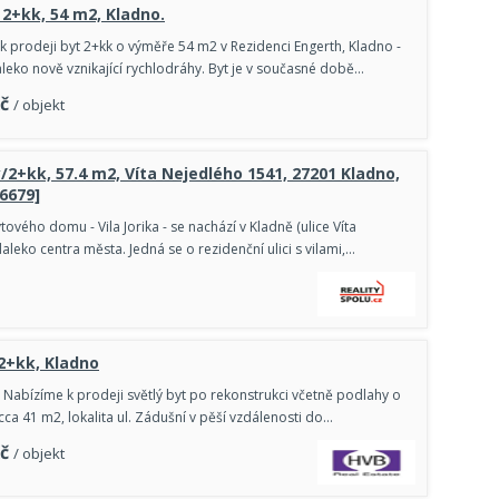
 2+kk, 54 m2, Kladno.
 prodeji byt 2+kk o výměře 54 m2 v Rezidenci Engerth, Kladno -
leko nově vznikající rychlodráhy. Byt je v současné době…
č
/ objekt
y/2+kk, 57.4 m2, Víta Nejedlého 1541, 27201 Kladno,
86679]
vého domu - Vila Jorika - se nachází v Kladně (ulice Víta
leko centra města. Jedná se o rezidenční ulici s vilami,…
 2+kk, Kladno
bízíme k prodeji světlý byt po rekonstrukci včetně podlahy o
cca 41 m2, lokalita ul. Zádušní v pěší vzdálenosti do…
č
/ objekt