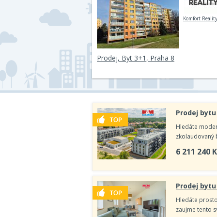
Komfort Reality 
Prodej, Byt 3+1, Praha 8
Prodej bytu 
Hledáte modern
zkolaudovaný b
6 211 240
K
Prodej bytu
Hledáte prosto
zaujme tento s