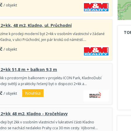
č
/ objekt
 2+kk, 48 m2, Kladno, ul. Průchodní
TO
ízíme k prodeji moderní byt 2+kk v osobním vlastnictví v žádané
 Kladna, v ulici Průchodní, jen pár kroků od náměstí.…
č
/ objekt
 2+kk 51,8 m + balkon 9,3 m
+kk s prostorným balkonem v projektu ICON Park, KladnoDubí
eji světlý a prakticky řešený byt o dispozici 2+kk a…
č
Novinka
/ objekt
 2+kk 48 m2, Kladno - Kročehlavy
eji byt 2kk v osobním vlastnictví v lukrativní části Kladno
adno se nachází nedaleko Prahy cca 30 min cesty. Výborné…