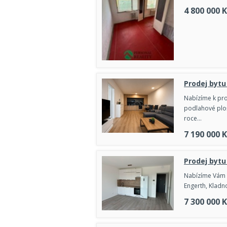
4 800 000
K
Prodej bytu
Nabízíme k pro
podlahové ploš
roce…
7 190 000
K
Prodej bytu
Nabízíme Vám k
Engerth, Kladn
7 300 000
K