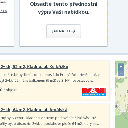
Obsaďte tento přednostní
výpis Vaší nabídkou.
s.r.o.
JAK NA TO
+
2+kk, 52 m2, Kladno, ul. Ke křížku
−
í městské bydlení s dostupností do Prahy? Exkluzivně nabízíme
yt 2+kk (52 m2) s balkonem (9 m2) ve 3. NP novostavby s…
č
/ objekt
 2+kk, 64 m2, Kladno, ul. Amálská
rný byt v centru Kladna s vlastním parkováním? Pak vás jistě
větlý byt o dispozici 2+kk a podlahové ploše 64 m2, který se…