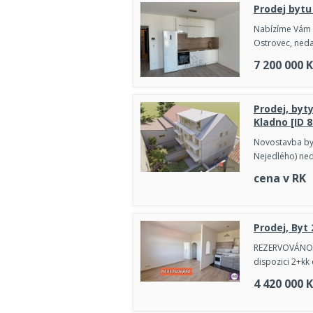
Prodej bytu
Nabízíme Vám k
Ostrovec, neda
7 200 000
K
Prodej, byt
Kladno [ID 
Novostavba byto
Nejedlého) neda
cena v RK
Prodej, Byt
REZERVOVÁNO Na
dispozici 2+kk 
4 420 000
K