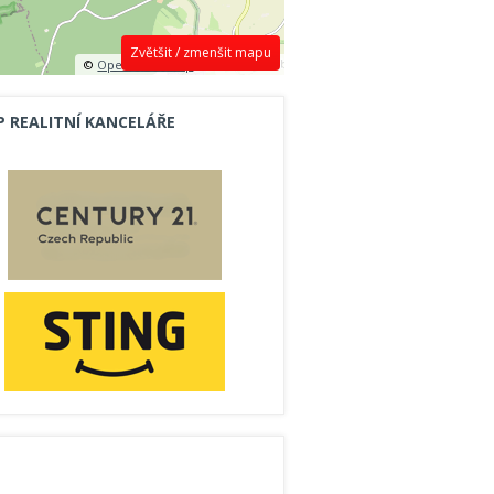
Zvětšit / zmenšit mapu
©
OpenStreetMap
contributors.
P REALITNÍ KANCELÁŘE