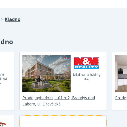
Kladno
>
adno
bně
M&M reality holding
ečnost
a.s.
.
Prodej bytu 4+kk, 101 m2, Brandýs nad
Prodej
Labem, ul. Dřevčická