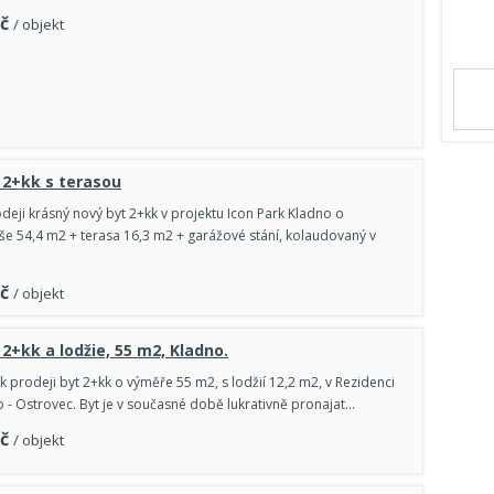
č
/ objekt
 2+kk s terasou
deji krásný nový byt 2+kk v projektu Icon Park Kladno o
e 54,4 m2 + terasa 16,3 m2 + garážové stání, kolaudovaný v
č
/ objekt
 2+kk a lodžie, 55 m2, Kladno.
 prodeji byt 2+kk o výměře 55 m2, s lodžií 12,2 m2, v Rezidenci
o - Ostrovec. Byt je v současné době lukrativně pronajat…
č
/ objekt