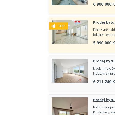
6 900 000
K
Prodej bytu
Exkluzivně nab
lokalitě centra
5 990 000
K
Prodej bytu
Moderní byt 2
Nabízíme k prod
6 211 240
K
Prodej bytu
Nabízíme k prod
Kročehlavy. Kl