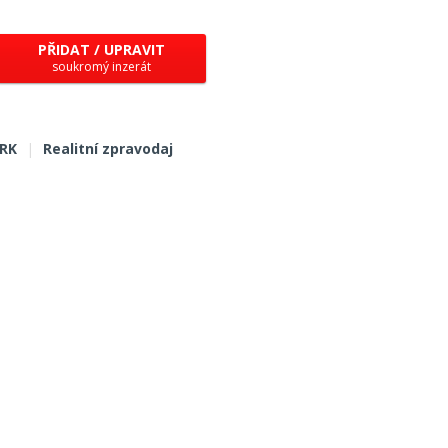
PŘIDAT / UPRAVIT
soukromý inzerát
 RK
|
Realitní zpravodaj