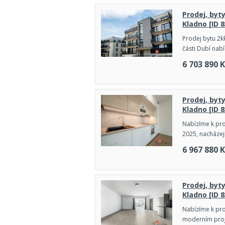
Prodej, byty
Kladno [ID 
Prodej bytu 2k
části Dubí nabí
6 703 890
K
Prodej, byty
Kladno [ID 
Nabízíme k pro
2025, nacházej
6 967 880
K
Prodej, byt
Kladno [ID 
Nabízíme k prod
moderním proje