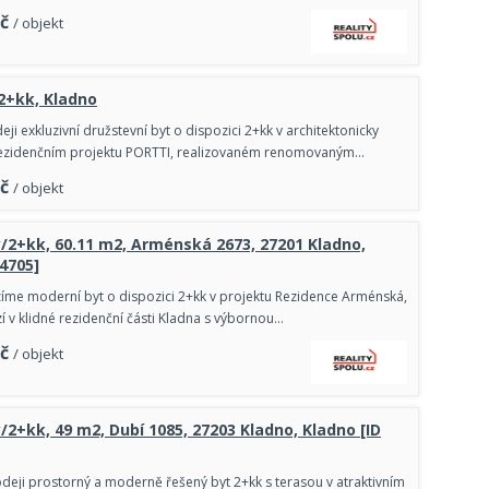
č
/ objekt
 2+kk, Kladno
ji exkluzivní družstevní byt o dispozici 2+kk v architektonicky
zidenčním projektu PORTTI, realizovaném renomovaným…
č
/ objekt
y/2+kk, 60.11 m2, Arménská 2673, 27201 Kladno,
84705]
zíme moderní byt o dispozici 2+kk v projektu Rezidence Arménská,
í v klidné rezidenční části Kladna s výbornou…
č
/ objekt
y/2+kk, 49 m2, Dubí 1085, 27203 Kladno, Kladno [ID
deji prostorný a moderně řešený byt 2+kk s terasou v atraktivním