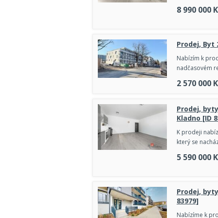
8 990 000
K
Prodej, Byt
Nabízím k prode
nadčasovém re
2 570 000
K
Prodej, byt
Kladno [ID 
K prodeji nabí
který se nacház
5 590 000
K
Prodej, byt
83979]
Nabízíme k pro