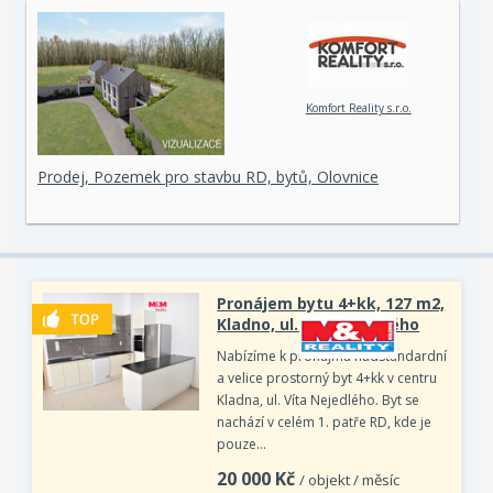
Komfort Reality s.r.o.
Prodej, Pozemek pro stavbu RD, bytů, Olovnice
Pronájem bytu 4+kk, 127 m2,
Kladno, ul. Víta Nejedlého
Nabízíme k pronájmu nadstandardní
a velice prostorný byt 4+kk v centru
Kladna, ul. Víta Nejedlého. Byt se
nachází v celém 1. patře RD, kde je
pouze…
20 000
Kč
/ objekt / měsíc