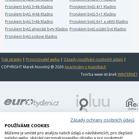
Pronájem bytů 3+kk Kladno
Pronájem bytů 4+1 Kladno
Pronájem bytů 4+kk Kladno
Pronájem bytů 5+1 Kladno
Pronájem bytů 5+kk Kladno
Pronájem bytů 6+1 a větší Kladno
Pronájem bytů atypické byty Kladno
Pronájem bytů půdní byt Kladno
Pronájem bytů pokoje Kladno
Tisk stránky
|
Provozovatel webu
|
Zásady používání osobních údajů
|
COPYRIGHT Marek Novotný @ 2026
Apartmány v Jeseníkách
Tvorba www stránek
WINTERNET
Zásady ochrany osobních údajů
POUŽÍVÁME COOKIES
Můžeme je umístit pro analýzu našich údajů o návštěvnících, pro zlepšení
našeho webu, ukázání personalizovaného obsahu a pro poskytnutí