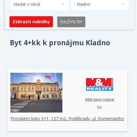
hledat v okolí
- Kladno
DALŠÍ FILTRY
Byt 4+kk k pronájmu Kladno
M&M reality holding
a.s.
Pronájem bytu 3+1, 127 m2, Poděbrady, ul. Komenského