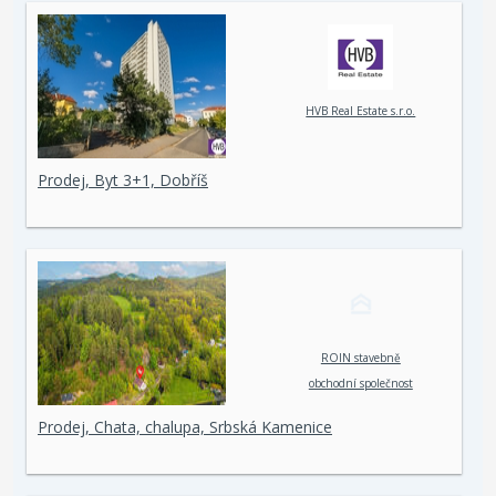
HVB Real Estate s.r.o.
Prodej, Byt 3+1, Dobříš
ROIN stavebně
obchodní společnost
spol. s r. o.
Prodej, Chata, chalupa, Srbská Kamenice