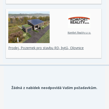
Komfort Reality s.r.o.
Prodej, Pozemek pro stavbu RD, bytů, Olovnice
Žádná z nabídek neodpovídá Vašim požadavkům.