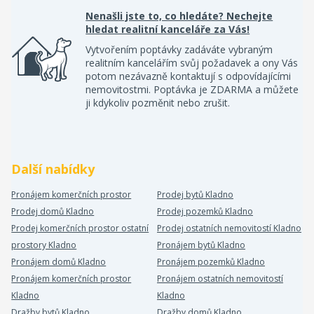
Nenašli jste to, co hledáte? Nechejte
hledat realitní kanceláře za Vás!
Vytvořením poptávky zadáváte vybraným
realitním kancelářím svůj požadavek a ony Vás
potom nezávazně kontaktují s odpovídajícími
nemovitostmi. Poptávka je ZDARMA a můžete
ji kdykoliv pozměnit nebo zrušit.
Další nabídky
Pronájem komerčních prostor
Prodej bytů Kladno
Prodej domů Kladno
Prodej pozemků Kladno
Prodej komerčních prostor ostatní
Prodej ostatních nemovitostí Kladno
prostory Kladno
Pronájem bytů Kladno
Pronájem domů Kladno
Pronájem pozemků Kladno
Pronájem komerčních prostor
Pronájem ostatních nemovitostí
Kladno
Kladno
Dražby bytů Kladno
Dražby domů Kladno