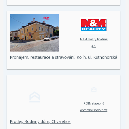
M&M reality holding
a.s.
Pronájem, restaurace a stravování, Kolín, ul. Kutnohorská
ROIN stavebně
obchodní společnost
spol. s r. o.
Prodej, Rodinný dům, Chvaletice