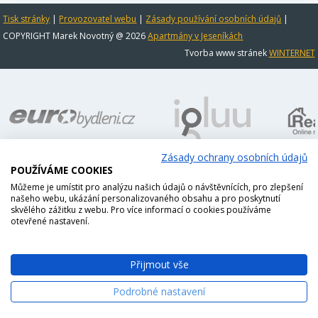
Tisk stránky
|
Provozovatel webu
|
Zásady používání osobních údajů
|
COPYRIGHT Marek Novotný @ 2026
Apartmány v Jeseníkách
Tvorba www stránek
WINTERNET
Zásady ochrany osobních údajů
POUŽÍVÁME COOKIES
Můžeme je umístit pro analýzu našich údajů o návštěvnících, pro zlepšení
našeho webu, ukázání personalizovaného obsahu a pro poskytnutí
skvělého zážitku z webu. Pro více informací o cookies používáme
otevřené nastavení.
Přijmout vše
Podrobné nastavení