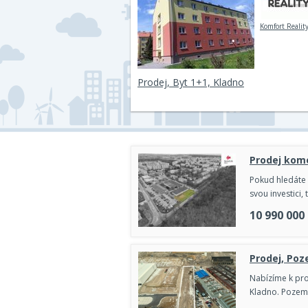
Komfort Reality 
Prodej, Byt 1+1, Kladno
Prodej kom
Pokud hledáte
svou investici,
10 990 000
Prodej, Poz
Nabízíme k pro
Kladno. Pozem