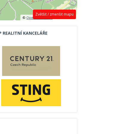
Zvětšit / zmenšit mapu
©
OpenStreetMap
contributors.
P REALITNÍ KANCELÁŘE