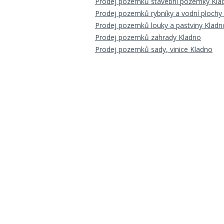
Prodej pozemků stavební pozemky Kla
Prodej pozemků rybníky a vodní plochy
Prodej pozemků louky a pastviny Kladn
Prodej pozemků zahrady Kladno
Prodej pozemků sady, vinice Kladno