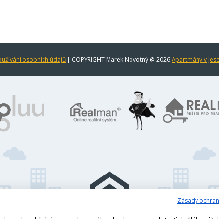
užívání osobních údajů
| COPYRIGHT Marek Novotný @ 2026
Apartmány v Jes
Zásady ochran