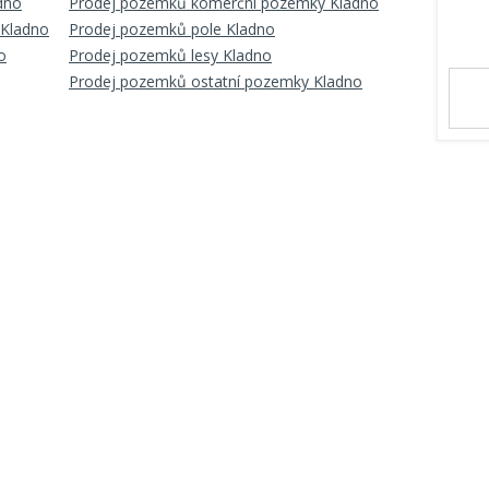
dno
Prodej pozemků komerční pozemky Kladno
 Kladno
Prodej pozemků pole Kladno
o
Prodej pozemků lesy Kladno
Prodej pozemků ostatní pozemky Kladno