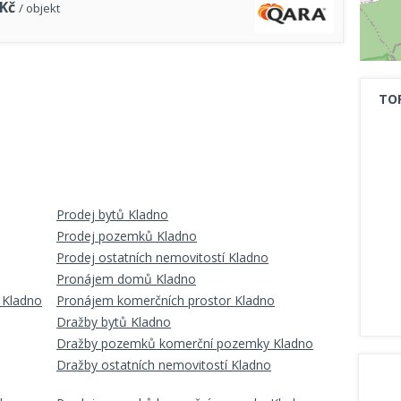
Kč
/ objekt
TO
Prodej bytů Kladno
Prodej pozemků Kladno
Prodej ostatních nemovitostí Kladno
Pronájem domů Kladno
 Kladno
Pronájem komerčních prostor Kladno
Dražby bytů Kladno
Dražby pozemků komerční pozemky Kladno
Dražby ostatních nemovitostí Kladno