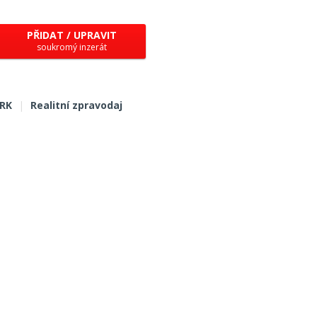
PŘIDAT / UPRAVIT
soukromý inzerát
 RK
|
Realitní zpravodaj