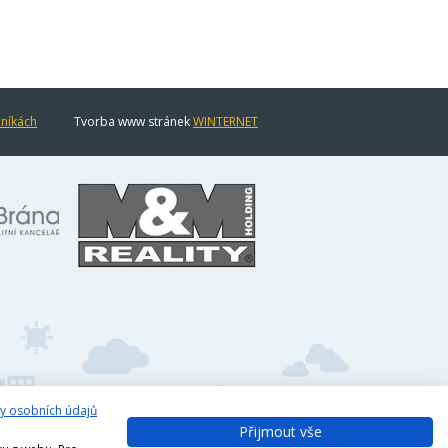
eníkách
Tvorba www stránek
WINTERNET
y osobních údajů
Přijmout vše