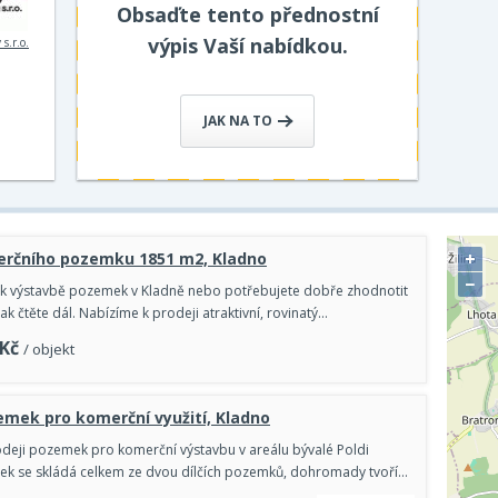
Obsaďte tento přednostní
výpis Vaší nabídkou.
s.r.o.
JAK NA TO
+
erčního pozemku 1851 m2, Kladno
−
 k výstavbě pozemek v Kladně nebo potřebujete dobře zhodnotit
 tak čtěte dál. Nabízíme k prodeji atraktivní, rovinatý…
Kč
/ objekt
emek pro komerční využití, Kladno
deji pozemek pro komerční výstavbu v areálu bývalé Poldi
ek se skládá celkem ze dvou dílčích pozemků, dohromady tvoří…