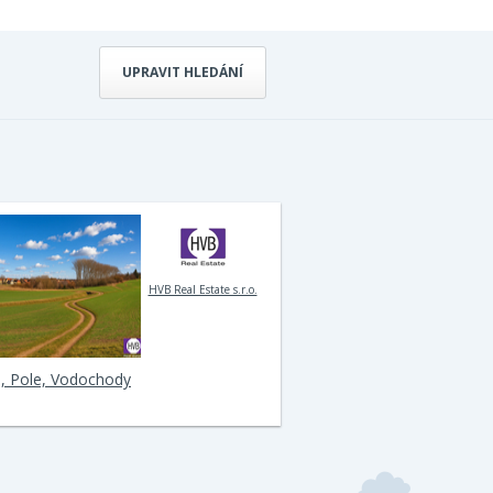
UPRAVIT HLEDÁNÍ
HVB Real Estate s.r.o.
, Pole, Vodochody