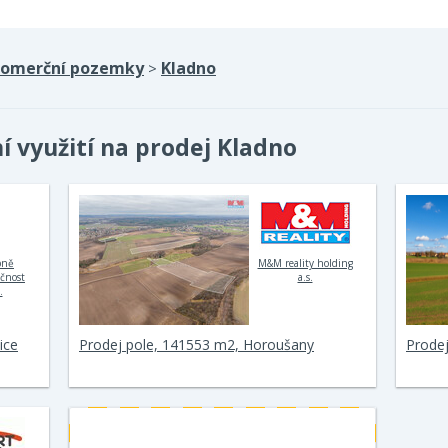
omerční pozemky
Kladno
>
 využití na prodej Kladno
bně
M&M reality holding
ečnost
a.s.
.
ice
Prodej pole, 141553 m2, Horoušany
Prodej