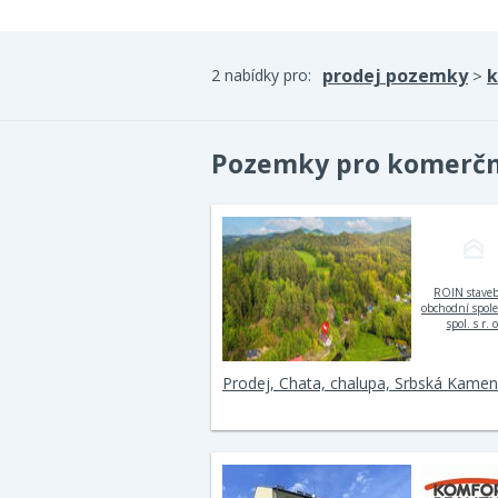
prodej pozemky
k
2 nabídky pro:
>
Pozemky pro komerční
ROIN stave
obchodní spol
spol. s r. o
Prodej, Chata, chalupa, Srbská Kamen