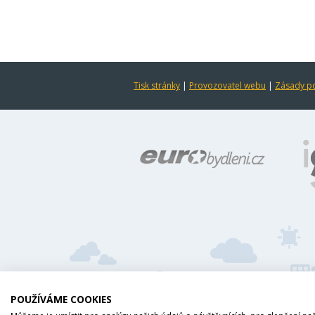
Tisk stránky
|
Provozovatel webu
|
Zásady po
POUŽÍVÁME COOKIES