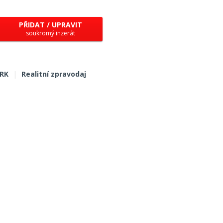
PŘIDAT / UPRAVIT
soukromý inzerát
 RK
|
Realitní zpravodaj