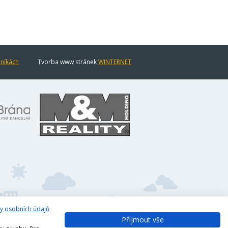
eníkách
Tvorba www stránek
WINTERNET
y osobních údajů
Přijmout vše