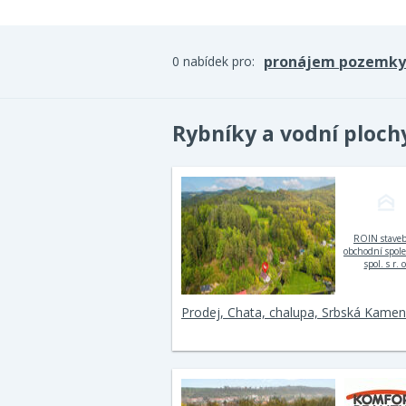
pronájem pozemky
0 nabídek pro:
Rybníky a vodní ploc
ROIN stave
obchodní spol
spol. s r. o
Prodej, Chata, chalupa, Srbská Kamen