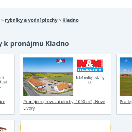
rybníky a vodní plochy
Kladno
>
>
hy k pronájmu Kladno
bně
M&M reality holding
ečnost
a.s.
.
ice
Pronájem provozní plochy, 1000 m2, Nové
Prodej
Dvory