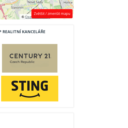
Zvětšit / zmenšit mapu
©
OpenStreetMap
contributors.
P REALITNÍ KANCELÁŘE