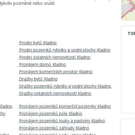
koliv pozměnit nebo zrušit.
TO
Prodej bytů Kladno
Prodej pozemků rybníky a vodní plochy Kladno
Prodej ostatních nemovitostí Kladno
Pronájem domů Kladno
Pronájem komerčních prostor Kladno
Dražby bytů Kladno
Dražby pozemků rybníky a vodní plochy Kladno
Dražby ostatních nemovitostí Kladno
Kladno
Pronájem pozemků komerční pozemky Kladno
chy
Pronájem pozemků pole Kladno
Pronájem pozemků louky a pastviny Kladno
Pronájem pozemků zahrady Kladno