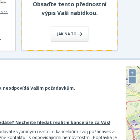
Obsaďte tento přednostní
výpis Vaší nabídkou.
s.r.o.
JAK NA TO
,
+
−
k neodpovídá Vašim požadavkům.
ledáte? Nechejte hledat realitní kanceláře za Vás!
adáváte vybraným realitním kancelářím svůj požadavek a
ě kontaktují s odpovídajícími nemovitostmi. Poptávka je