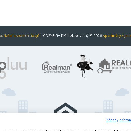
užívání osobních údajů
| COPYRIGHT Marek Novotný @ 2026
Apartmány v Jes
Zásady ochran