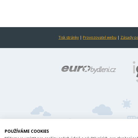
Tisk stránky
|
Provozovatel webu
|
Zásady po
POUŽÍVÁME COOKIES