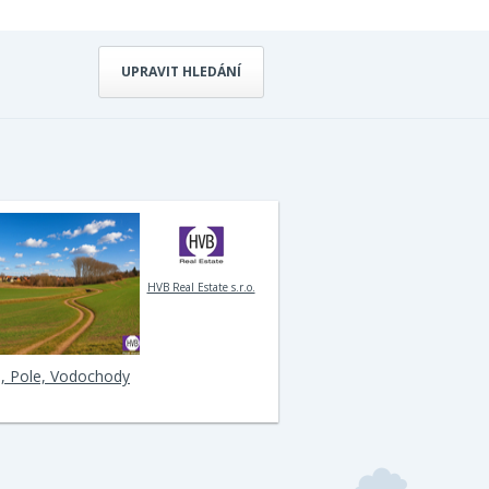
UPRAVIT HLEDÁNÍ
HVB Real Estate s.r.o.
, Pole, Vodochody