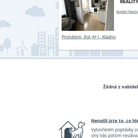
Komfort Reality 
Pronájem, Byt 4+1, Kladno
Žádná z nabíde
Nenašli jste to, co h
Vytvořením poptávky z
ony Vás potom nezávazn