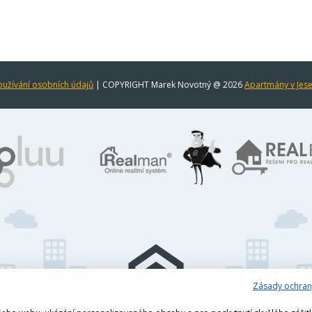
užívání osobních údajů
| COPYRIGHT Marek Novotný @ 2026
Apartmány v Jes
Zásady ochran