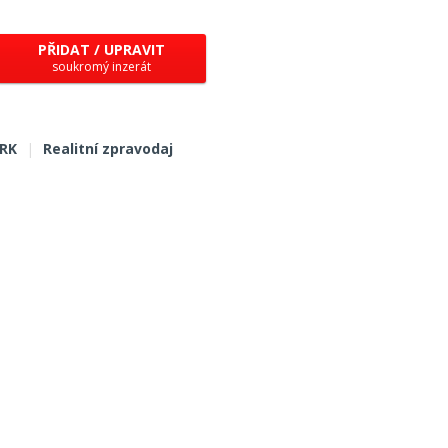
PŘIDAT / UPRAVIT
soukromý inzerát
 RK
|
Realitní zpravodaj