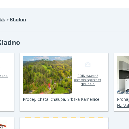
kk
Kladno
>
Kladno
 s.r.o.
ROIN stavebně
obchodní společnost
spol. s r. o.
Prodej, Chata, chalupa, Srbská Kamenice
Pronáj
Na Va