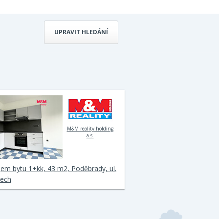
UPRAVIT HLEDÁNÍ
M&M reality holding
a.s.
em bytu 1+kk, 43 m2, Poděbrady, ul.
lech