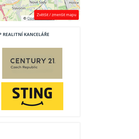
Zvětšit / zmenšit mapu
©
OpenStreetMap
contributors.
P REALITNÍ KANCELÁŘE