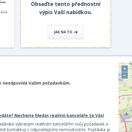
Obsaďte tento přednostní
výpis Vaší nabídkou.
s.r.o.
JAK NA TO
+
−
k neodpovídá Vašim požadavkům.
ledáte? Nechejte hledat realitní kanceláře za Vás!
adáváte vybraným realitním kancelářím svůj požadavek a
ě kontaktují s odpovídajícími nemovitostmi. Poptávka je