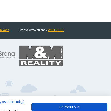
eníkách
Tvorba www stránek
WINTERNET
y osobních údajů
Přijmout vše