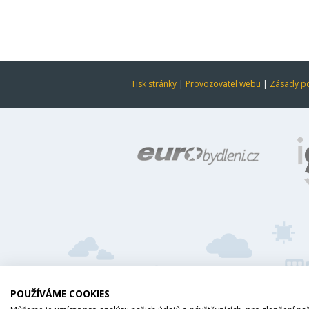
Tisk stránky
|
Provozovatel webu
|
Zásady po
POUŽÍVÁME COOKIES