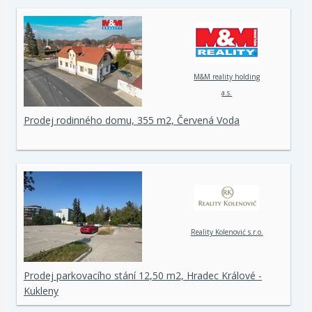
M&M reality holding
a.s.
Prodej rodinného domu, 355 m2, Červená Voda
Reality Kolenović s.r.o.
Prodej parkovacího stání 12,50 m2, Hradec Králové -
Kukleny