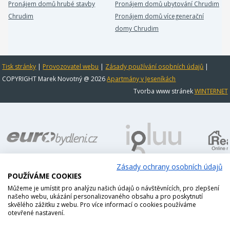
Pronájem domů hrubé stavby
Pronájem domů ubytování Chrudim
Chrudim
Pronájem domů vícegenerační
domy Chrudim
Tisk stránky
|
Provozovatel webu
|
Zásady používání osobních údajů
|
COPYRIGHT Marek Novotný @ 2026
Apartmány v Jeseníkách
Tvorba www stránek
WINTERNET
Zásady ochrany osobních údajů
POUŽÍVÁME COOKIES
Můžeme je umístit pro analýzu našich údajů o návštěvnících, pro zlepšení
našeho webu, ukázání personalizovaného obsahu a pro poskytnutí
skvělého zážitku z webu. Pro více informací o cookies používáme
otevřené nastavení.