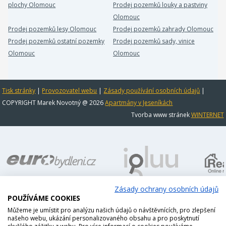
plochy Olomouc
Prodej pozemků louky a pastviny
Olomouc
Prodej pozemků lesy Olomouc
Prodej pozemků zahrady Olomouc
Prodej pozemků ostatní pozemky
Prodej pozemků sady, vinice
Olomouc
Olomouc
Tisk stránky
|
Provozovatel webu
|
Zásady používání osobních údajů
|
COPYRIGHT Marek Novotný @ 2026
Apartmány v Jeseníkách
Tvorba www stránek
WINTERNET
Zásady ochrany osobních údajů
POUŽÍVÁME COOKIES
Můžeme je umístit pro analýzu našich údajů o návštěvnících, pro zlepšení
našeho webu, ukázání personalizovaného obsahu a pro poskytnutí