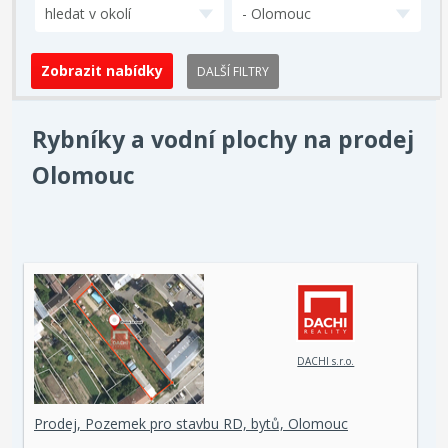
hledat v okolí
- Olomouc
DALŠÍ FILTRY
Rybníky a vodní plochy na prodej
Olomouc
DACHI s.r.o.
Prodej, Pozemek pro stavbu RD, bytů, Olomouc