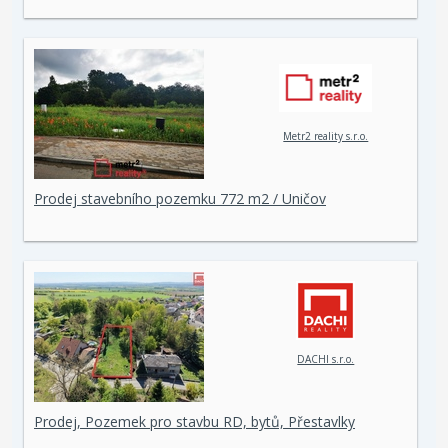
Metr2 reality s.r.o.
Prodej stavebního pozemku 772 m2 / Uničov
DACHI s.r.o.
Prodej, Pozemek pro stavbu RD, bytů, Přestavlky