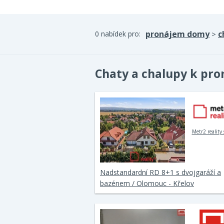
pronájem domy
c
0 nabídek pro:
>
Chaty a chalupy k pr
Metr2 reality s
Nadstandardní RD 8+1 s dvojgaráží a
bazénem / Olomouc - Křelov