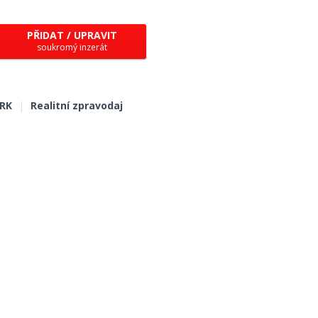
PŘIDAT / UPRAVIT
soukromý inzerát
 RK
|
Realitní zpravodaj