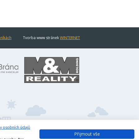
eníkách
Tvorba www stránek
WINTERNET
y osobních údajů
Přijmout vše