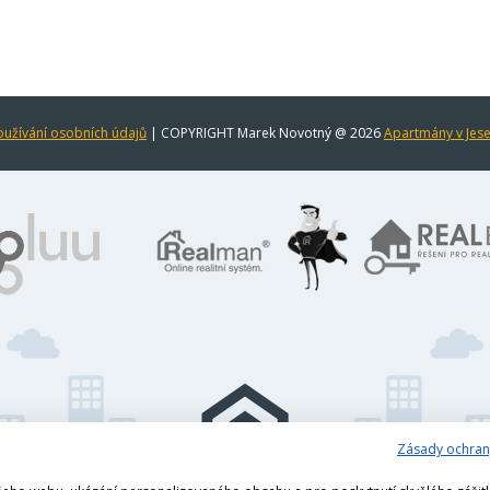
užívání osobních údajů
| COPYRIGHT Marek Novotný @ 2026
Apartmány v Jes
Zásady ochran