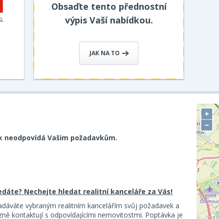
Obsaďte tento přednostní
výpis Vaší nabídkou.
o.
JAK NA TO
+
−
k neodpovídá Vašim požadavkům.
ledáte? Nechejte hledat realitní kanceláře za Vás!
adáváte vybraným realitním kancelářím svůj požadavek a
ě kontaktují s odpovídajícími nemovitostmi. Poptávka je