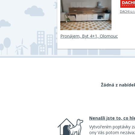
DACHI s.r.
Pronájem, Byt 4+1, Olomouc
Žádná z nabíde
Nenašli jste to, co h
Vytvořením poptávky z
ony Vás potom nezávazn