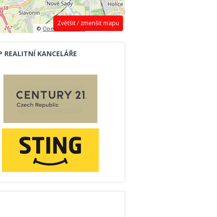
Zvětšit / zmenšit mapu
©
OpenStreetMap
contributors.
P REALITNÍ KANCELÁŘE