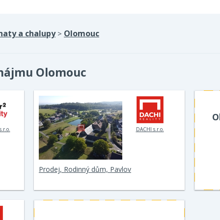
haty a chalupy
Olomouc
>
onájmu Olomouc
O
.r.o.
DACHI s.r.o.
Prodej, Rodinný dům, Pavlov