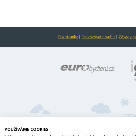
Tisk stránky
|
Provozovatel webu
|
Zásady po
POUŽÍVÁME COOKIES