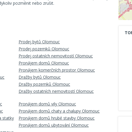
koliv pozměnit nebo zrušit.
TO
Prodej bytů Olomouc
Prodej pozemků Olomouc
Prodej ostatních nemovitostí Olomouc
Pronájem domů Olomouc
Pronájem komerčních prostor Olomouc
ouc
Dražby bytů Olomouc
Dražby pozemků Olomouc
Dražby ostatních nemovitostí Olomouc
c
Pronájem domů vily Olomouc
uc
Pronájem domů chaty a chalupy Olomouc
 statky
Pronájem domů hrubé stavby Olomouc
Pronájem domů ubytování Olomouc