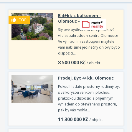
B 4+kk s balkonem -
Olomouc - Václavkova
Stylové bydlení v prvorepublikové
vile se zahradou v centru Olomouce
Ve výhradním zastoupení majitele
vám nabízíme jedinečný cihlový byt o
dispozici…
8 500 000
Kč
/ objekt
Prodej, Byt 4+kk, Olomouc
Pokud hledáte prostorný rodinný byt
s velkorysou venkovní plochou,
praktickou dispozicí a příjemným
výhledem do otevřeného prostoru,
pak by vás mohla…
11 300 000
Kč
/ objekt