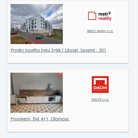
Metr2 reality s.r.o.
Prodej nového bytu 3+kk / Litovel, Severní - 301
DACHI s.r.o.
Pronájem, Byt 4+1, Olomouc