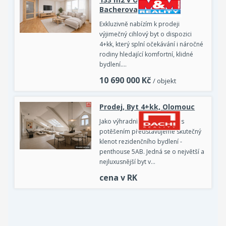
Bacherova
Exkluzivně nabízím k prodeji
výjimečný cihlový byt o dispozici
4+kk, který splní očekávání i náročné
rodiny hledající komfortní, klidné
bydlení.…
10 690 000
Kč
/ objekt
Prodej, Byt 4+kk, Olomouc
Jako výhradní prodejce Vám s
potěšením představujeme skutečný
klenot rezidenčního bydlení -
penthouse 5AB. Jedná se o největší a
nejluxusnější byt v…
cena v RK