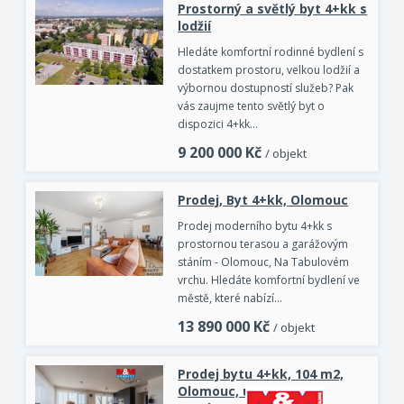
Prostorný a světlý byt 4+kk s
lodžií
Hledáte komfortní rodinné bydlení s
dostatkem prostoru, velkou lodžií a
výbornou dostupností služeb? Pak
vás zaujme tento světlý byt o
dispozici 4+kk…
9 200 000
Kč
/ objekt
Prodej, Byt 4+kk, Olomouc
Prodej moderního bytu 4+kk s
prostornou terasou a garážovým
stáním - Olomouc, Na Tabulovém
vrchu. Hledáte komfortní bydlení ve
městě, které nabízí…
13 890 000
Kč
/ objekt
Prodej bytu 4+kk, 104 m2,
Olomouc, ul. Eduarda