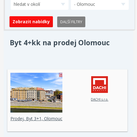
hledat v okolí
- Olomouc
DALŠÍ FILTRY
Byt 4+kk na prodej Olomouc
DACHI s.r.o.
Prodej, Byt 3+1, Olomouc