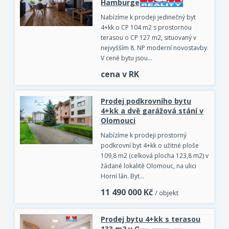
Hamburgera
Nabízíme k prodeji jedinečný byt
4+kk o CP 104 m2 s prostornou
terasou o CP 127 m2, situovaný v
nejvyšším 8. NP moderní novostavby.
V ceně bytu jsou…
cena v RK
Prodej podkrovního bytu
4+kk a dvě garážová stání v
Olomouci
Nabízíme k prodeji prostorný
podkrovní byt 4+kk o užitné ploše
109,8 m2 (celková plocha 123,8 m2) v
žádané lokalitě Olomouc, na ulici
Horní lán. Byt…
11 490 000
Kč
/ objekt
Prodej bytu 4+kk s terasou
133 m2 v Olomouci, ul.