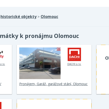
historické objekty
Olomouc
>
>
památky k pronájmu Olomouc
O
.r.o.
DACHI s.r.o.
/
Pronájem, Garáž, garážové stání, Olomouc