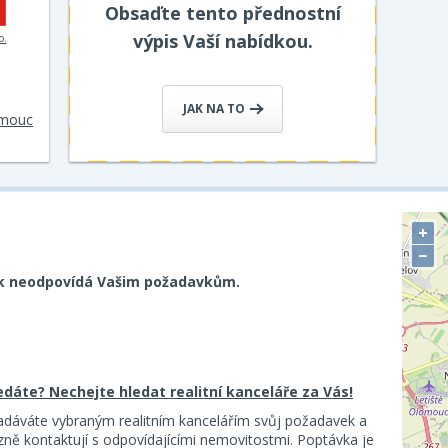
Obsaďte tento přednostní
výpis Vaší nabídkou.
o.
JAK NA TO
omouc
+
−
k neodpovídá Vašim požadavkům.
ledáte? Nechejte hledat realitní kanceláře za Vás!
adáváte vybraným realitním kancelářím svůj požadavek a
ě kontaktují s odpovídajícími nemovitostmi. Poptávka je