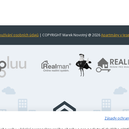
užívání osobních údajů
| COPYRIGHT Marek Novotný @ 2026
Apartmány v Jes
Zásady ochran