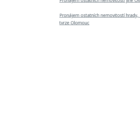
Pronájem ostatních nemovitostí jiné 
Pronájem ostatních nemovitostí hrady,
tvrze Olomouc