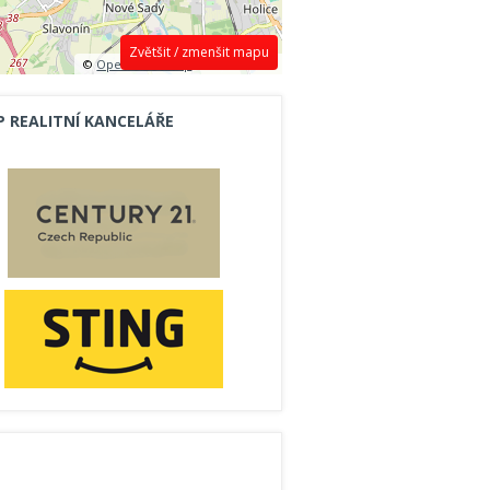
Zvětšit / zmenšit mapu
©
OpenStreetMap
contributors.
P REALITNÍ KANCELÁŘE