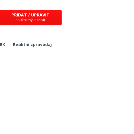
PŘIDAT / UPRAVIT
soukromý inzerát
 RK
|
Realitní zpravodaj