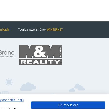
eníkách
Tvorba www stránek
WINTERNET
y osobních údajů
Přijmout vše