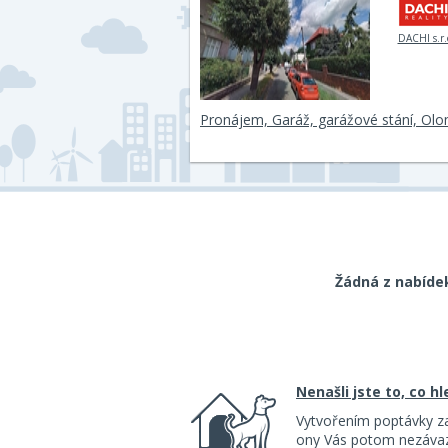
DACHI s.r.
Pronájem, Garáž, garážové stání, Ol
Žádná z nabíde
Nenašli jste to, co h
Vytvořením poptávky z
ony Vás potom nezávazn