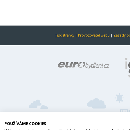
Tisk stránky
|
Provozovatel webu
|
Zásady po
POUŽÍVÁME COOKIES