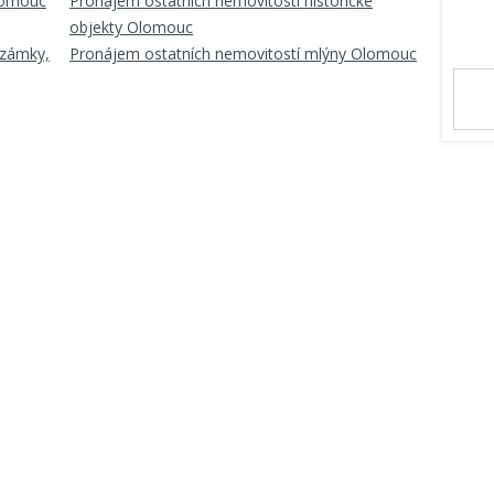
Olomouc
Pronájem ostatních nemovitostí historické
objekty Olomouc
 zámky,
Pronájem ostatních nemovitostí mlýny Olomouc